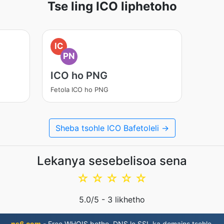
Tse ling ICO liphetoho
IC
PN
ICO ho PNG
Fetola ICO ho PNG
Sheba tsohle ICO Bafetoleli →
Lekanya sesebelisoa sena
☆
☆
☆
☆
☆
5.0
/5 -
3
likhetho
ns6.com
- Free WHOIS botho, DNS le SSL ka domains tsohle.