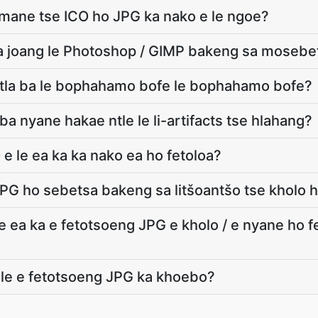
komane tse ICO ho JPG ka nako e le ngoe?
a joang le Photoshop / GIMP bakeng sa mosebet
 tla ba le bophahamo bofe le bophahamo bofe?
ba nyane hakae ntle le li-artifacts tse hlahang?
 e le ea ka ka nako ea ho fetoloa?
JPG ho sebetsa bakeng sa litšoantšo tse kholo
e ea ka e fetotsoeng JPG e kholo / e nyane ho 
ele e fetotsoeng JPG ka khoebo?