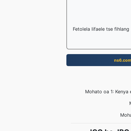
Fetolela lifaele tse fihlan
ns6.co
Mohato oa 1: Kenya 
Moha