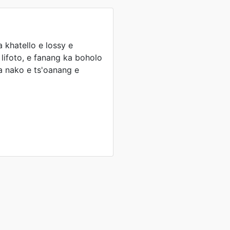
a khatello e lossy e
 lifoto, e fanang ka boholo
ka nako e ts'oanang e