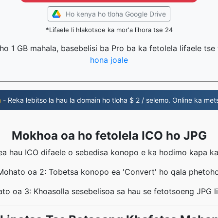
Ho kenya ho tloha Google Drive
*Lifaele li hlakotsoe ka mor'a lihora tse 24
g ho 1 GB mahala, basebelisi ba Pro ba ka fetolela lifaele ts
hona joale
m
- Reka lebitso la hau la domain ho tloha $ 2 / selemo. Online ka met
Mokhoa oa ho fetolela ICO ho JPG
ea hau ICO difaele o sebedisa konopo e ka hodimo kapa ka h
Mohato oa 2: Tobetsa konopo ea 'Convert' ho qala phetoho
to oa 3: Khoasolla sesebelisoa sa hau se fetotsoeng JPG li