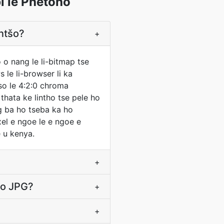
i le Phetoho
antšo?
+
 o nang le li-bitmap tse
 le li-browser li ka
so le 4:2:0 chroma
hata ke lintho tse pele ho
ng ba ho tseba ka ho
el e ngoe le e ngoe e
e u kenya.
+
ho JPG?
+
+