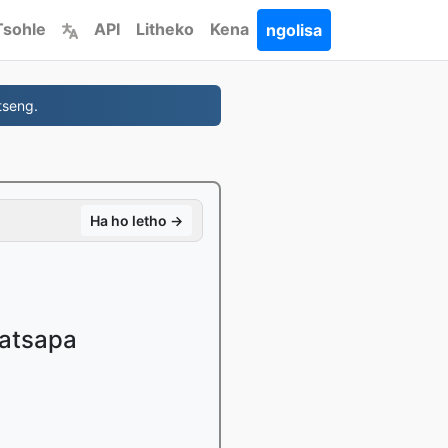
Tsohle
API
Litheko
Kena
ngolisa
tseng.
Ha ho letho →
matsapa