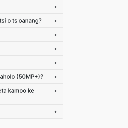
+
si o ts'oanang?
+
+
+
+
 haholo (50MP+)?
+
feta kamoo ke
+
+