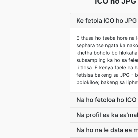
ICO ho JPG 
Ke fetola ICO ho JPG
E thusa ho tseba hore na l
sephara tse ngata ka nako 
khetha boholo bo hlokahal
subsampling ka ho sa fele
li tlosa. E kenya faele ea
fetisisa bakeng sa JPG - 
bolokiloe; bakeng sa liphe
Na ho fetoloa ho ICO
Na profil ea ka ea'm
Na ho na le data ea 