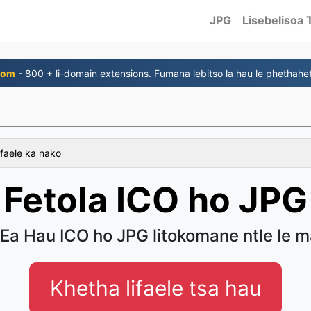
JPG
Lisebelisoa 
com
- 800 + li-domain extensions. Fumana lebitso la hau le phethahe
 faele ka nako
Fetola ICO ho JPG
 Ea Hau ICO ho JPG litokomane ntle le 
Khetha lifaele tsa hau