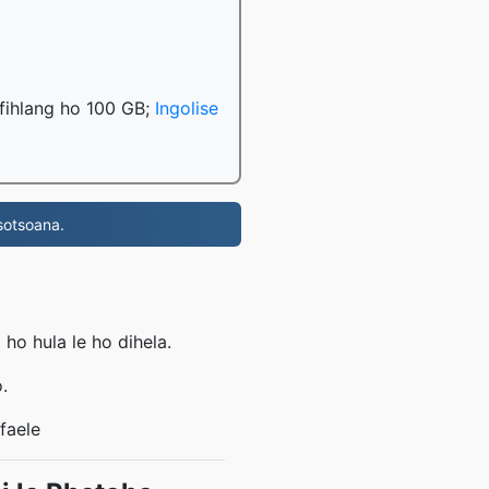
e fihlang ho 100 GB;
Ingolise
sotsoana.
o hula le ho dihela.
.
faele