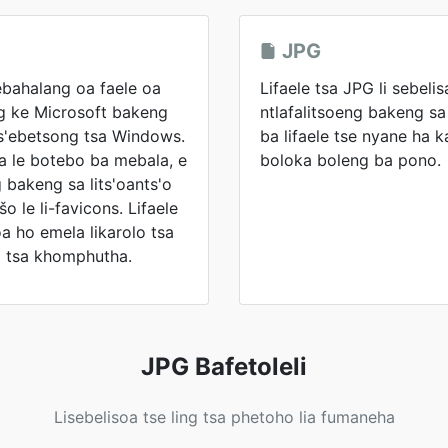
JPG
ebahalang oa faele oa
Lifaele tsa JPG li sebelis
ng ke Microsoft bakeng
ntlafalitsoeng bakeng sa
its'ebetsong tsa Windows.
ba lifaele tse nyane ha 
ta le botebo ba mebala, e
boloka boleng ba pono.
 bakeng sa lits'oants'o
o le li-favicons. Lifaele
oa ho emela likarolo tsa
a tsa khomphutha.
JPG Bafetoleli
Lisebelisoa tse ling tsa phetoho lia fumaneha