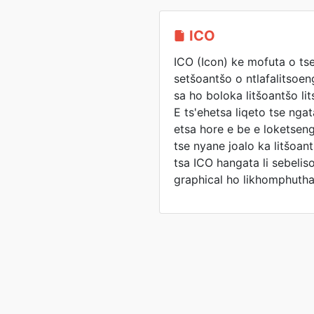
ICO
ICO (Icon) ke mofuta o ts
setšoantšo o ntlafalitsoe
sa ho boloka litšoantšo l
E ts'ehetsa liqeto tse nga
etsa hore e be e loketseng
tse nyane joalo ka litšoantš
tsa ICO hangata li sebelis
graphical ho likhomphuth