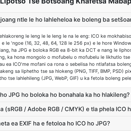
Lipotso Tse Botsoang Khafetsa Mabap
 joang ntle le ho lahleheloa ke boleng ba setšo
ehlakoreng le leng le le leng le na le eng: ICO ke mokhabiso
e le 'ngoe (16, 32, 48, 64, 128 le 256 px) e le hore Windows
ang, ha JPG e boloka RGB ea 8-bit ka DCT e nang le lipho
ng, ka hona mongolo o mofubelu o mofubelu le likhutlo tse t
 hau ea ICO'me mofani oa rona o sebelisa ho ntlafatsa bole
bakeng sa liphetho tse sa hlokeng (PNG, TIFF, BMP, PSD) pix
tho tse lahlehileng (JPG, WebP, GIF) u ka fetola boleng pel
 ho JPG ho boloka ho bonahala ka ho hlakileng?
ala (sRGB / Adobe RGB / CMYK) e tla phela ICO 
meta ea EXIF ha e fetoloa ho ICO ho JPG?