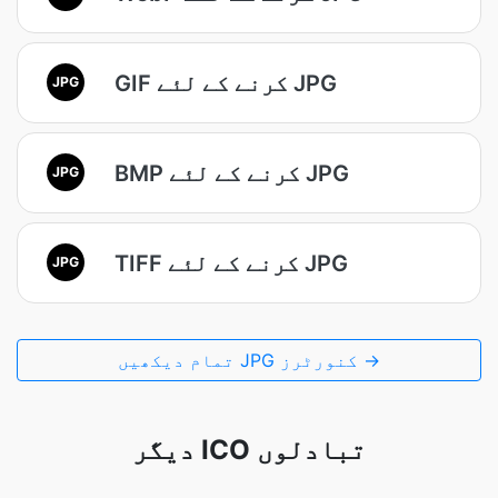
GIF کرنے کے لئے JPG
JPG
BMP کرنے کے لئے JPG
JPG
TIFF کرنے کے لئے JPG
JPG
تمام دیکھیں JPG کنورٹرز →
دیگر ICO تبادلوں