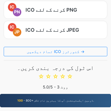
IC
ICO کرنے کے لئے PNG
PN
IC
ICO کرنے کے لئے JPEG
JP
تمام دیکھیں ICO کنورٹرز →
اس ٹول کی درجہ بندی کریں۔
☆
☆
☆
☆
☆
ووٹ
3
/5 -
5.0
- 800+ ڈومین ایکسٹینشنز. آپ کا بہترین نام تلاش.
100