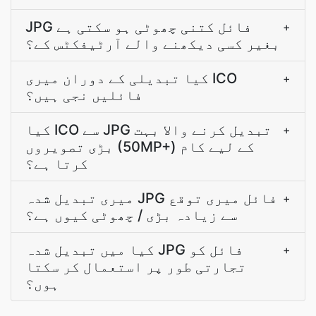
JPG فائل کتنی چھوٹی ہو سکتی ہے
+
بغیر کسی دیکھنے والے آرٹیفکٹس کے؟
کیا تبدیلی کے دوران میری ICO
+
فائلیں نجی ہیں؟
کیا ICO سے JPG تبدیل کرنے والا بہت
+
بڑی تصویروں (50MP+) کے لیے کام
کرتا ہے؟
میری تبدیل شدہ JPG فائل میری توقع
+
سے زیادہ بڑی / چھوٹی کیوں ہے؟
کیا میں تبدیل شدہ JPG فائل کو
+
تجارتی طور پر استعمال کر سکتا
ہوں؟