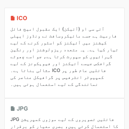
ICO
آئی سی او (آئیکن) ایک مقبول امیج فائل
فارمیٹ ہے جسے مائیکروسافٹ نے ونڈوز ایپلی
کیشنز میں آئیکنز کو اسٹور کرنے کے لیے
تیار کیا ہے۔ یہ متعدد ریزولوشنز اور رنگین
گہرائیوں کو سپورٹ کرتا ہے، جو اسے چھوٹے
گرافکس جیسے آئیکنز اور فیویکونز کے لیے
مثالی بناتا ہے۔ ICO فائلیں عام طور پر
کمپیوٹر انٹرفیس پر گرافیکل عناصر کی
نمائندگی کے لیے استعمال ہوتی ہیں۔
JPG
JPG فائلیں تصویروں کے لیے موزوں کمپریشن
کا استعمال کرتی ہیں، بصری معیار کو برقرار