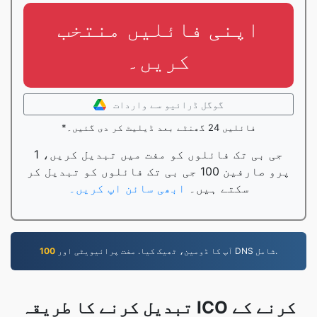
اپنی فائلیں منتخب
کریں۔
گوگل ڈرائیو سے واردات
*فائلیں 24 گھنٹے بعد ڈیلیٹ کر دی گئیں۔
1 جی بی تک فائلوں کو مفت میں تبدیل کریں،
پرو صارفین 100 جی بی تک فائلوں کو تبدیل کر
سکتے ہیں۔
ابھی سائن اپ کریں۔
آپ کا ڈومین، ٹھیک کیا. مفت پرائیویٹی اور DNS شامل.
100
تبدیل کرنے کا طریقہ ICO کرنے کے