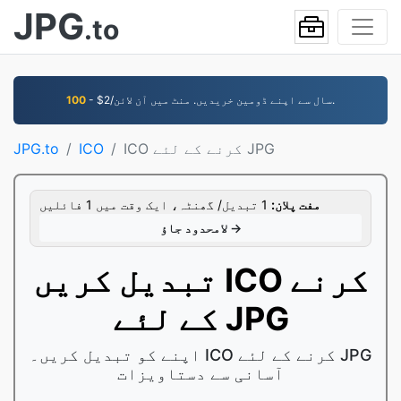
JPG
.to
- $2/سال سے اپنے ڈومین خریدیں. منٹ میں آن لائن.
100
ICO کرنے کے لئے JPG
ICO
JPG.to
مفت پلان:
1 تبدیل/ گھنٹہ، ایک وقت میں 1 فائلیں
لامحدود جاؤ →
تبدیل کریں ICO کرنے
کے لئے JPG
اپنے کو تبدیل کریں۔ ICO کرنے کے لئے JPG
آسانی سے دستاویزات