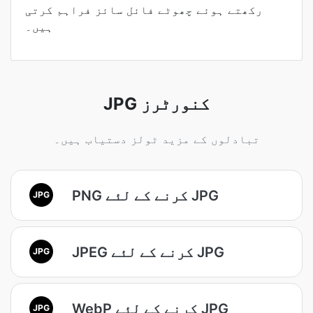
رکھتے ہوئے چھوٹے فائل سائز فراہم کرتی
ہیں۔
JPG کنورٹرز
تبادلوں کے مزید ٹولز دستیاب ہیں۔
PNG کرنے کے لئے JPG
JPG
JPEG کرنے کے لئے JPG
JPG
WebP کرنے کے لئے JPG
JPG