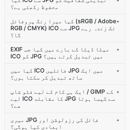
کیا ICO سے JPG تبدیلی شفافیت کو
+
محفوظ رکھتی ہے؟
کیا میرا رنگ پروفائل (sRGB / Adobe
+
RGB / CMYK) ICO سے JPG تک زندہ رہے
گا؟
EXIF میٹا ڈیٹا کے بارے میں کیا جب
+
ICO کو JPG میں تبدیل کرتے ہیں؟
کیا میں ICO فائلیں JPG میں ایک
+
ساتھ تبدیل کر سکتا ہوں؟
ایک ہی کام کے ليے فٹو شاپ / GIMP کے
+
ليے ICO کا مقابله JPG سے کيسا ہوتا
هے؟
میری JPG فائل کی رزولوشن اور
+
ابعادی کیا ہوگی؟