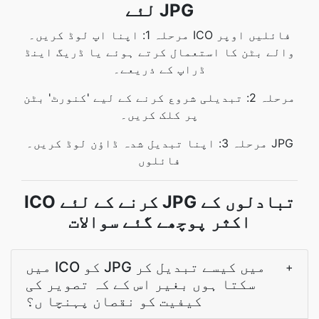
لئے JPG
مرحلہ 1: اپنا اپ لوڈ کریں۔ ICO فائلیں اوپر
والے بٹن کا استعمال کرتے ہوئے یا ڈریگ اینڈ
ڈراپ کے ذریعے۔
مرحلہ 2: تبدیلی شروع کرنے کے لیے 'کنورٹ' بٹن
پر کلک کریں۔
مرحلہ 3: اپنا تبدیل شدہ ڈاؤن لوڈ کریں۔ JPG
فائلوں
ICO کرنے کے لئے JPG تبادلوں کے
اکثر پوچھے گئے سوالات
میں ICO کو JPG میں کیسے تبدیل کر
+
سکتا ہوں بغیر اس کے کہ تصویر کی
کیفیت کو نقصان پہنچا ں؟