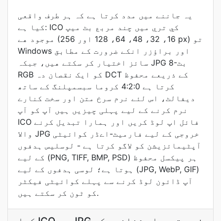
یہ جاننے میں مدد کرتا ہے کہ ہر طرف واقعی
کیا ہے: ICO کي تري ميں چند مربع بٹ ميپ
موجود هے (16، 32، 48، 64، 128 اور 256 px) تو
Windows اور براؤزر انکے ضرورت کے مطابق
سائز اختيار کر سکتے هيں، جبکہ JPG 8-بٹ
RGB کو ایک نقصان دہ DCT کے ذریعے محفوظ
کرتا ہے 4:2:0 کروما سبسمپلنگ کے ساتھ
دیفالٹ، اس لئے نرم سرخ متن اور سخت کنارے
نرم کرنے کے لیے پہلی چیزیں ہیں آپ کو آپ
ICO فائل اپ لوڈ کریں اور ہمارا تبدیل کرنے
والا JPG خروجی کے لیے فارمیٹ-اےڈر کوائیٹی
آپٹیمائزیشن کو لاگو کرتا ہے - لوسلیس ہدفوں
کے لیے (PNG, TIFF, BMP, PSD) ہر پیکسل محفوظ
ہوتا ہے؛ لوسی ہدفوں کے لیے (JPG, WebP, GIF)
آپ ڈائون لوڈ کرنے سے پہلے کوائیٹی فیکٹر
کو ٹون کر سکتے ہیں.