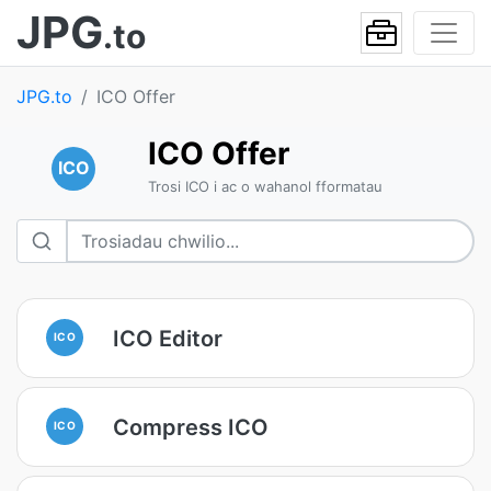
JPG
.to
JPG.to
ICO Offer
ICO Offer
ICO
Trosi ICO i ac o wahanol fformatau
ICO Editor
ICO
Compress ICO
ICO