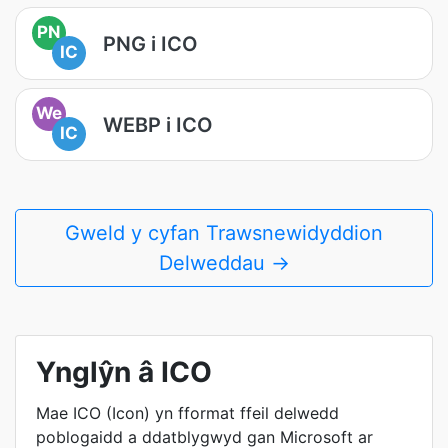
PN
PNG i ICO
IC
We
WEBP i ICO
IC
Gweld y cyfan Trawsnewidyddion
Delweddau →
Ynglŷn â ICO
Mae ICO (Icon) yn fformat ffeil delwedd
poblogaidd a ddatblygwyd gan Microsoft ar