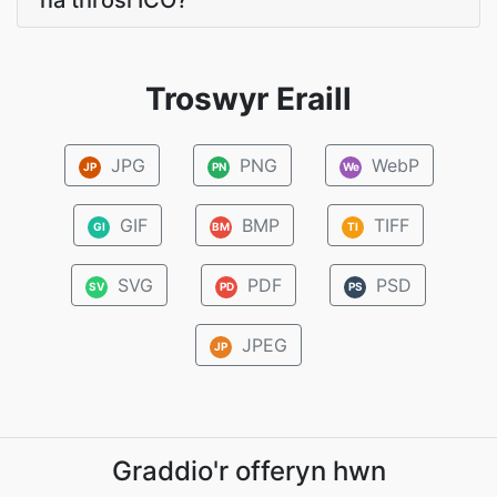
na throsi ICO?
Troswyr Eraill
JPG
PNG
WebP
JP
PN
We
GIF
BMP
TIFF
GI
BM
TI
SVG
PDF
PSD
SV
PD
PS
JPEG
JP
Graddio'r offeryn hwn