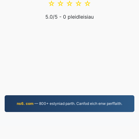
☆
☆
☆
☆
☆
5.0
/5 -
0
pleidleisiau
ns6. com
— 800+ estyniad parth. Canfod eich enw perffaith.
JPG.to