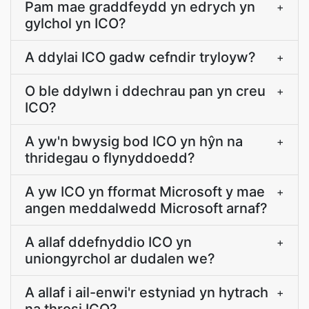
Pam mae graddfeydd yn edrych yn
+
gylchol yn ICO?
A ddylai ICO gadw cefndir tryloyw?
+
O ble ddylwn i ddechrau pan yn creu
+
ICO?
A yw'n bwysig bod ICO yn hŷn na
+
thridegau o flynyddoedd?
A yw ICO yn fformat Microsoft y mae
+
angen meddalwedd Microsoft arnaf?
A allaf ddefnyddio ICO yn
+
uniongyrchol ar dudalen we?
A allaf i ail-enwi'r estyniad yn hytrach
+