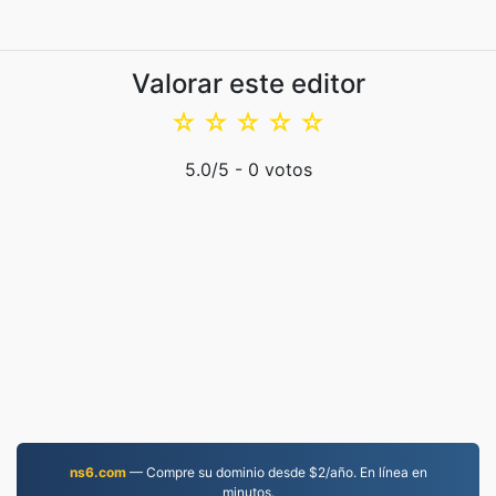
Valorar este editor
☆
☆
☆
☆
☆
5.0
/5 -
0
votos
ns6.com
— Compre su dominio desde $2/año. En línea en
minutos.