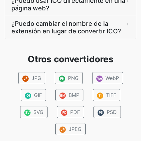
¿Puedo usar ICO directamente en una
+
página web?
¿Puedo cambiar el nombre de la
+
extensión en lugar de convertir ICO?
Otros convertidores
JPG
PNG
WebP
JP
PN
We
GIF
BMP
TIFF
GI
BM
TI
SVG
PDF
PSD
SV
PD
PS
JPEG
JP