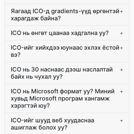
Яагаад ICO-д gradients-үүд өргөнтэй
+
харагдаж байна?
ICO нь өнгөт цаанаа хадгална уу?
+
ICO-ийг хийхдээ юунаас эхлэх ёстой
+
вэ?
ICO нь 30 наснаас дээш наслалтай
+
байх нь чухал уу?
ICO нь Microsoft формат уу? Миний
+
хувьд Microsoft програм хангамж
хэрэгтэй юу?
ICO-ийг шууд веб хуудаснаа
+
ашиглаж болох уу?