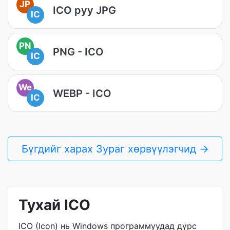
JP
ICO руу JPG
IC
PN
PNG - ICO
IC
We
WEBP - ICO
IC
Бүгдийг харах Зураг хөрвүүлэгчид →
Тухай ICO
ICO (Icon) нь Windows программуудад дүрс