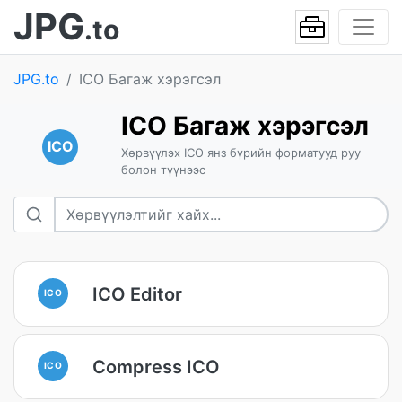
JPG
.to
JPG.to
ICO Багаж хэрэгсэл
ICO Багаж хэрэгсэл
ICO
Хөрвүүлэх ICO янз бүрийн форматууд руу
болон түүнээс
ICO Editor
ICO
Compress ICO
ICO