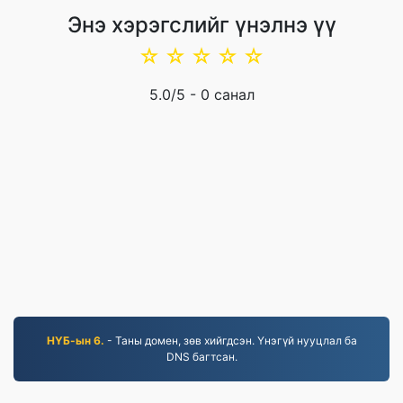
Энэ хэрэгслийг үнэлнэ үү
☆
☆
☆
☆
☆
5.0
/5 -
0
санал
НҮБ-ын 6.
- Таны домен, зөв хийгдсэн. Үнэгүй нууцлал ба
DNS багтсан.