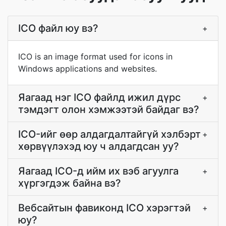
ICO файл юу вэ?
+
ICO is an image format used for icons in
Windows applications and websites.
Яагаад нэг ICO файлд ижил дүрс
+
тэмдэгт олон хэмжээтэй байдаг вэ?
ICO-ийг өөр алдагдалтайгүй хэлбэрт
+
хөрвүүлэхэд юу ч алдагдсан уу?
Яагаад ICO-д ийм их вэб агуулга
+
хүргэгдэж байна вэ?
Вебсайтын фавиконд ICO хэрэгтэй
+
юу?