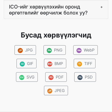
ICO-ийг хөрвүүлэхийн оронд
+
өргөтгөлийг өөрчилж болох уу?
Бусад хөрвүүлэгчид
JPG
PNG
WebP
JP
PN
We
GIF
BMP
TIFF
GI
BM
TI
SVG
PDF
PSD
SV
PD
PS
JPEG
JP