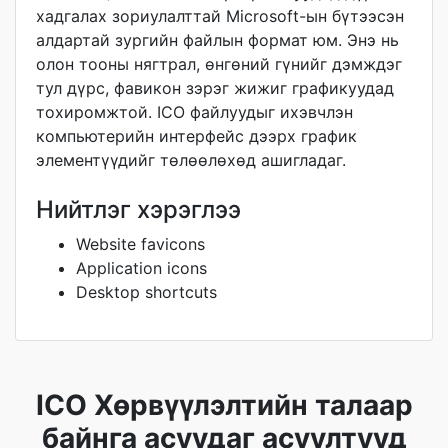
хадгалах зориулалттай Microsoft-ын бүтээсэн
алдартай зургийн файлын формат юм. Энэ нь
олон тооны нягтрал, өнгөний гүнийг дэмждэг
тул дүрс, фавикон зэрэг жижиг графикуудад
тохиромжтой. ICO файлуудыг ихэвчлэн
компьютерийн интерфейс дээрх график
элементүүдийг төлөөлөхөд ашигладаг.
Нийтлэг хэрэглээ
Website favicons
Application icons
Desktop shortcuts
ICO Хөрвүүлэлтийн талаар
байнга асуудаг асуултууд