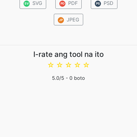
SVG
PDF
PSD
SV
PD
PS
JPEG
JP
I-rate ang tool na ito
☆
☆
☆
☆
☆
5.0
/5 -
0
boto