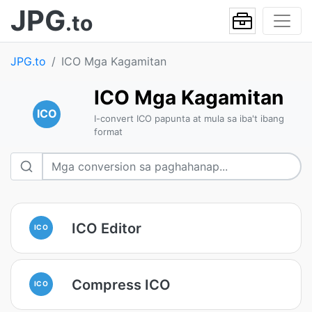
JPG
.to
JPG.to
ICO Mga Kagamitan
ICO Mga Kagamitan
ICO
I-convert ICO papunta at mula sa iba't ibang
format
ICO Editor
ICO
Compress ICO
ICO