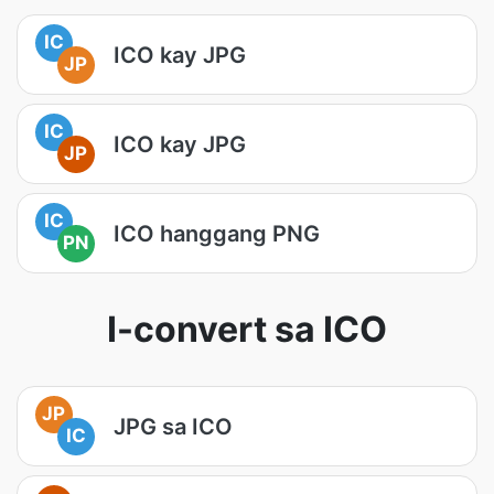
IC
ICO kay JPG
JP
IC
ICO kay JPG
JP
IC
ICO hanggang PNG
PN
I-convert sa ICO
JP
JPG sa ICO
IC