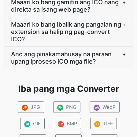
Maaari ko bang gamitin ang ICO nang
+
direkta sa isang web page?
Maaari ko bang ibalik ang pangalan ng
+
extension sa halip ng pag-convert
ICO?
Ano ang pinakamahusay na paraan
+
upang iproseso ICO mga file?
Iba pang mga Converter
JPG
PNG
WebP
JP
PN
We
GIF
BMP
TIFF
GI
BM
TI