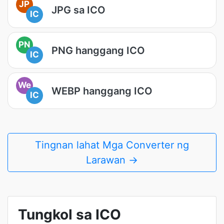
JP
JPG sa ICO
IC
PN
PNG hanggang ICO
IC
We
WEBP hanggang ICO
IC
Tingnan lahat Mga Converter ng
Larawan →
Tungkol sa ICO