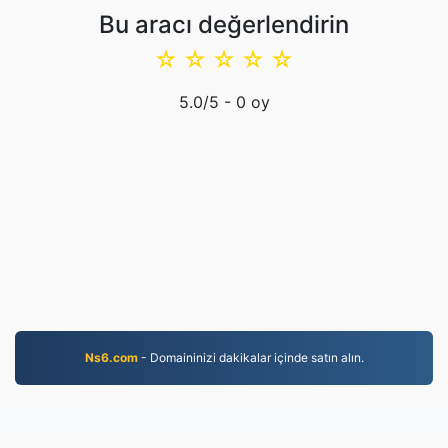
Bu aracı değerlendirin
☆
☆
☆
☆
☆
5.0
/5 -
0
oy
Ns6.com
- Domaininizi dakikalar içinde satın alın.
JPG.to