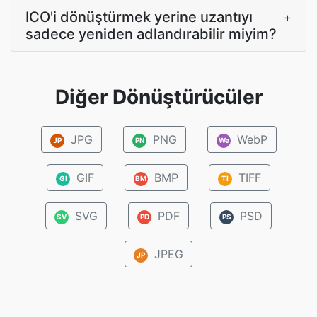
ICO'i dönüştürmek yerine uzantıyı
+
sadece yeniden adlandırabilir miyim?
Diğer Dönüştürücüler
JPG
PNG
WebP
JP
PN
We
GIF
BMP
TIFF
GI
BM
TI
SVG
PDF
PSD
SV
PD
PS
JPEG
JP