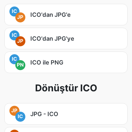
IC
ICO'dan JPG'e
JP
IC
ICO'dan JPG'ye
JP
IC
ICO ile PNG
PN
Dönüştür ICO
JP
JPG - ICO
IC