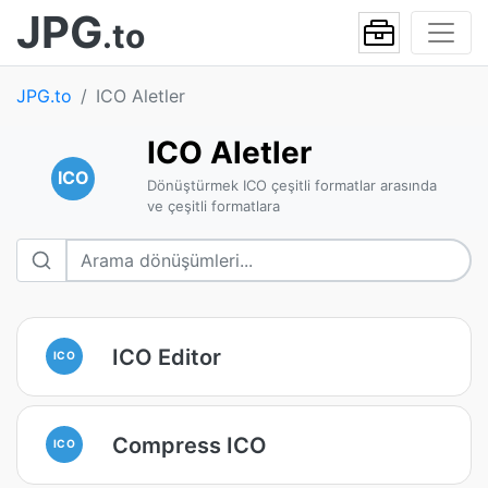
JPG
.to
JPG.to
ICO Aletler
ICO Aletler
ICO
Dönüştürmek ICO çeşitli formatlar arasında
ve çeşitli formatlara
ICO Editor
ICO
Compress ICO
ICO