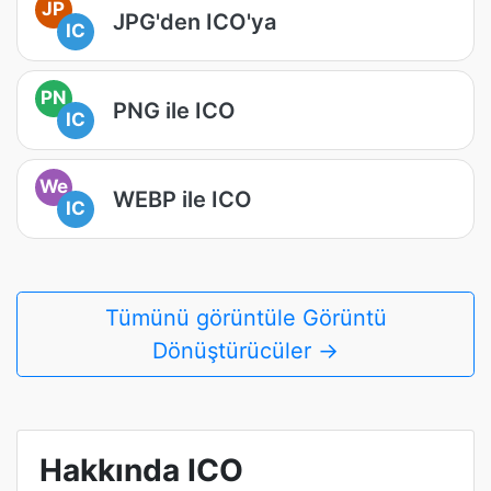
JP
JPG'den ICO'ya
IC
PN
PNG ile ICO
IC
We
WEBP ile ICO
IC
Tümünü görüntüle Görüntü
Dönüştürücüler →
Hakkında ICO