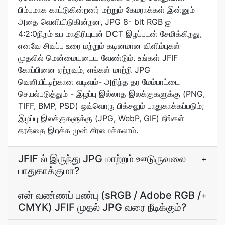
பிம்பமாக காட்டுகின்றனர் மற்றும் கேமராக்கள் இன்னும்
அதை வெளியிடுகின்றன, JPG 8- bit RGB ஐ
4:2:0நிறம் உப மாதிரியுடன் DCT இழப்புடன் சேமிக்கிறது,
எனவே சிவப்பு உரை மற்றும் கடினமான விளிம்புகள்
முதலில் மென்மையடைய வேண்டும். உங்கள் JFIF
கோப்பினை ஏற்றவும், எங்கள் மாற்றி JPG
வெளியீட்டிற்கான வடிவம்- அறிந்த தர மேம்பாட்டை
செயல்படுத்தும் - இழப்பு இல்லாத இலக்குகளுக்கு (PNG,
TIFF, BMP, PSD) ஒவ்வொரு பிக்சலும் பாதுகாக்கப்படும்;
இழப்பு இலக்குகளுக்கு (JPG, WebP, GIF) நீங்கள்
தரத்தை இறக்க முன் சீரமைக்கலாம்.
JFIF ல் இருந்து JPG மாற்றம் ஊடுருவலை
+
பாதுகாக்குமா?
என் வண்ணப் பண்பு (sRGB / Adobe RGB /
+
CMYK) JFIF முதல் JPG வரை நீடிக்கும்?