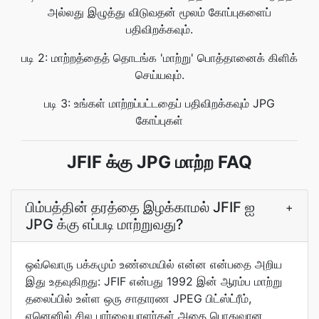
அல்லது இழுத்து விடுவதன் மூலம் கோப்புகளைப்
பதிவிறக்கவும்.
படி 2: மாற்றத்தைத் தொடங்க 'மாற்று' பொத்தானைக் கிளிக்
செய்யவும்.
படி 3: உங்கள் மாற்றப்பட்டதைப் பதிவிறக்கவும் JPG
கோப்புகள்
JFIF க்கு JPG மாற்ற FAQ
பிம்பத்தின் தரத்தை இழக்காமல் JFIF ஐ
+
JPG க்கு எப்படி மாற்றுவது?
ஒவ்வொரு பக்கமும் உண்மையில் என்ன என்பதை அறிய
இது உதவுகிறது: JFIF என்பது 1992 இன் ஆரம்ப மாற்று
தலைப்பில் உள்ள ஒரு சாதாரண JPEG பிட்ஸ்ட்ரீம்,
ஏனெனில் சில பார்வையாளர்கள் அதை பொதுவான