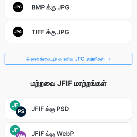
BMP க்கு JPG
JPG
TIFF க்கு JPG
JPG
அனைத்தையும் காண்க JPG மாற்றிகள் →
மற்றவை JFIF மாற்றங்கள்
JF
JFIF க்கு PSD
PS
JF
JFIF க்கு WebP
We