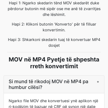
Hapi 1: Ngarko skedarin tënd MOV skedarët duke
përdorur butonin më sipër ose me anë të zvarritjes
dhe lëshimit.
Hapi 2: Klikoni butonin 'Konverto' për të filluar
konvertimin.
Hapi 3: Shkarkoni skedarin tuaj të konvertuar MP4
dosjet
MOV në MP4 Pyetje të shpeshta
rreth konvertimit
Si mund të rikodoj MOV në MP4 pa
+
humbur cilësi?
Ngarko file MOV dhe konvertuesi ynë aplikon një
ri-kodëzim të bazuar në CRF që synon një dalje