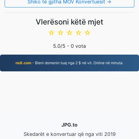
Shiko të gjitha MOV Konvertuesit →
Vlerësoni këtë mjet
☆
☆
☆
☆
☆
5.0
/5 -
0
vota
ns6.com
- Bleni domenin tuaj nga 2 $ në vit. Online në minuta.
JPG.to
Skedarët e konvertuar që nga viti 2019