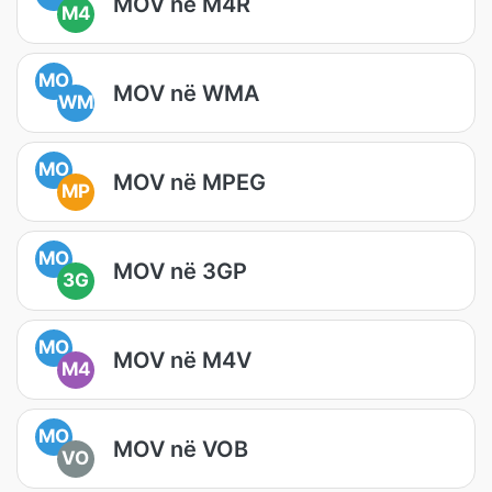
MOV në M4R
M4
MO
MOV në WMA
WM
MO
MOV në MPEG
MP
MO
MOV në 3GP
3G
MO
MOV në M4V
M4
MO
MOV në VOB
VO