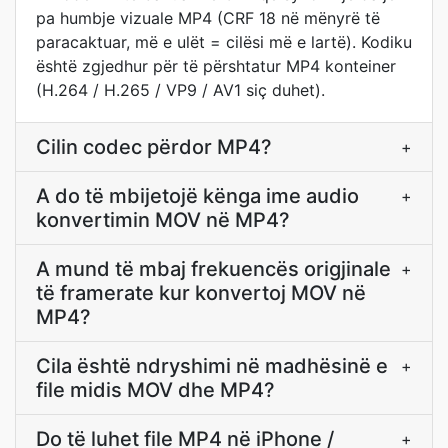
pa humbje vizuale MP4 (CRF 18 në mënyrë të
paracaktuar, më e ulët = cilësi më e lartë). Kodiku
është zgjedhur për të përshtatur MP4 konteiner
(H.264 / H.265 / VP9 / AV1 siç duhet).
Cilin codec përdor MP4?
+
A do të mbijetojë kënga ime audio
+
konvertimin MOV në MP4?
A mund të mbaj frekuencës origjinale
+
të framerate kur konvertoj MOV në
MP4?
Cila është ndryshimi në madhësinë e
+
file midis MOV dhe MP4?
Do të luhet file MP4 në iPhone /
+