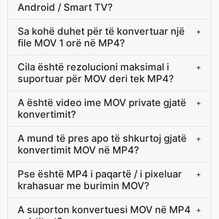
Android / Smart TV?
Sa kohë duhet për të konvertuar një
+
file MOV 1 orë në MP4?
Cila është rezolucioni maksimal i
+
suportuar për MOV deri tek MP4?
A është video ime MOV private gjatë
+
konvertimit?
A mund të pres apo të shkurtoj gjatë
+
konvertimit MOV në MP4?
Pse është MP4 i paqartë / i pixeluar
+
krahasuar me burimin MOV?
A suporton konvertuesi MOV në MP4
+