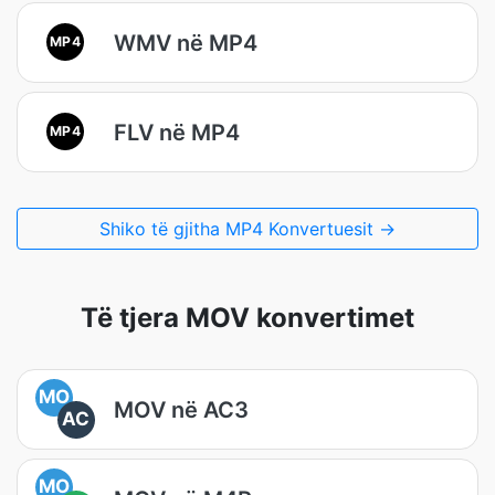
WMV në MP4
MP4
FLV në MP4
MP4
Shiko të gjitha MP4 Konvertuesit →
Të tjera MOV konvertimet
MO
MOV në AC3
AC
MO