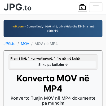
JPG
.to
ns6.com
- Domeni juaj, i bërë mirë, privatësia dhe DNS-ja janë
përfshirë.
JPG.to
MOV
MOV në MP4
Plani i lirë:
1 konvertim/orë, 1 file në një kohë
Shko pa kufizim →
Konverto MOV në
MP4
Konverto Tuajin MOV në MP4 dokumente
pa mundim