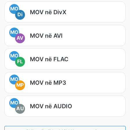
MO
MOV në DivX
Di
MO
MOV në AVI
AV
MO
MOV në FLAC
FL
MO
MOV në MP3
MP
MO
MOV në AUDIO
AU