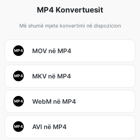
MP4 Konvertuesit
Më shumë mjete konvertimi në dispozicion
MOV në MP4
MP4
MKV në MP4
MP4
WebM në MP4
MP4
AVI në MP4
MP4