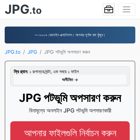
JPG
.to
— ৮০০+ ডোমেইন এক্সটেনশন। আপনার পূর্ণাঙ্গ নাম খুঁজুন।
JPG.to
JPG
JPG পটভূমি অপসারণ করুন
ফ্রি প্ল্যান:
১ রূপান্তর/ঘন্টা, এক সময়ে ১ ফাইল
অসীমিত →
JPG পটভূমি অপসারণ করুন
বিনামূল্যে অনলাইন JPG পটভূমি অপসারণকারী
আপনার ফাইলগুলি নির্বাচন করুন