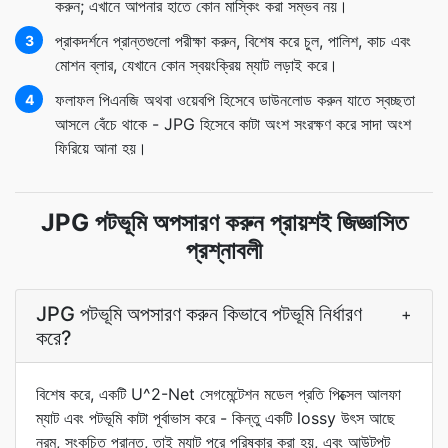
করুন; এখানে আপনার হাতে কোন মাস্কিং করা সম্ভব নয়।
প্রাকদর্শনে প্রান্তগুলো পরীক্ষা করুন, বিশেষ করে চুল, পালিশ, কাচ এবং
3
মোশন ব্লার, যেখানে কোন স্বয়ংক্রিয় ম্যাট লড়াই করে।
ফলাফল পিএনজি অথবা ওয়েবপি হিসেবে ডাউনলোড করুন যাতে স্বচ্ছতা
4
আসলে বেঁচে থাকে - JPG হিসেবে কাটা অংশ সংরক্ষণ করে সাদা অংশ
ফিরিয়ে আনা হয়।
JPG পটভূমি অপসারণ করুন প্রায়শই জিজ্ঞাসিত
প্রশ্নাবলী
JPG পটভূমি অপসারণ করুন কিভাবে পটভূমি নির্ধারণ
+
করে?
বিশেষ করে, একটি U^2-Net সেগমেন্টেশন মডেল প্রতি পিক্সেল আলফা
ম্যাট এবং পটভূমি কাটা পূর্বাভাস করে - কিন্তু একটি lossy উৎস আছে
নরম, সংকুচিত প্রান্ত, তাই ম্যাট পরে পরিষ্কার করা হয়, এবং আউটপুট