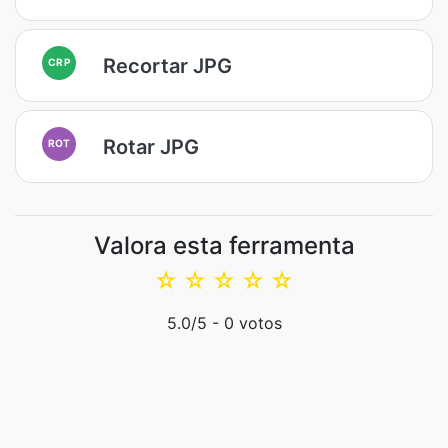
Recortar JPG
CRP
Rotar JPG
ROT
Valora esta ferramenta
☆
☆
☆
☆
☆
5.0
/5 -
0
votos