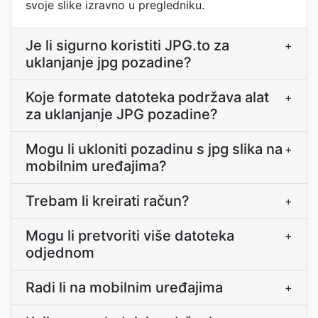
svoje slike izravno u pregledniku.
Je li sigurno koristiti JPG.to za
+
uklanjanje jpg pozadine?
Koje formate datoteka podržava alat
+
za uklanjanje JPG pozadine?
Mogu li ukloniti pozadinu s jpg slika na
+
mobilnim uređajima?
Trebam li kreirati račun?
+
Mogu li pretvoriti više datoteka
+
odjednom
Radi li na mobilnim uređajima
+