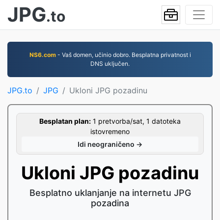
JPG
.to
NS6.com
- Vaš domen, učinio dobro. Besplatna privatnost i
DNS uključen.
JPG.to
JPG
Ukloni JPG pozadinu
Besplatan plan:
1 pretvorba/sat, 1 datoteka
istovremeno
Idi neograničeno →
Ukloni JPG pozadinu
Besplatno uklanjanje na internetu JPG
pozadina