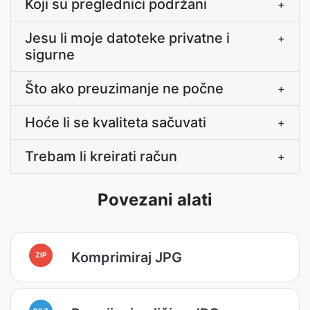
Koji su preglednici podržani
+
Jesu li moje datoteke privatne i
+
sigurne
Što ako preuzimanje ne počne
+
Hoće li se kvaliteta sačuvati
+
Trebam li kreirati račun
+
Povezani alati
Komprimiraj JPG
ZIP