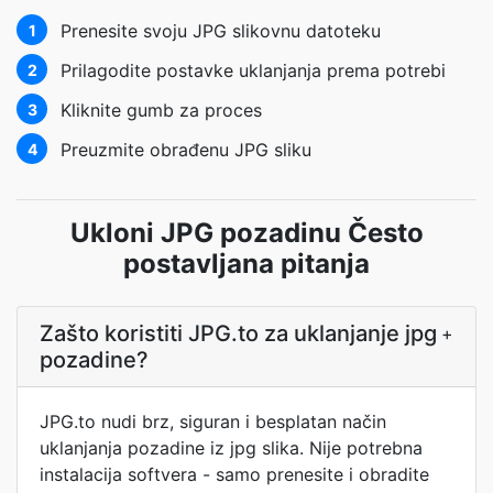
Prenesite svoju JPG slikovnu datoteku
1
Prilagodite postavke uklanjanja prema potrebi
2
Kliknite gumb za proces
3
Preuzmite obrađenu JPG sliku
4
Ukloni JPG pozadinu Često
postavljana pitanja
Zašto koristiti JPG.to za uklanjanje jpg
+
pozadine?
JPG.to nudi brz, siguran i besplatan način
uklanjanja pozadine iz jpg slika. Nije potrebna
instalacija softvera - samo prenesite i obradite