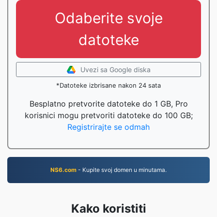
Odaberite svoje
datoteke
Uvezi sa Google diska
*Datoteke izbrisane nakon 24 sata
Besplatno pretvorite datoteke do 1 GB, Pro
korisnici mogu pretvoriti datoteke do 100 GB;
Registrirajte se odmah
NS6.com
- Kupite svoj domen u minutama.
Kako koristiti