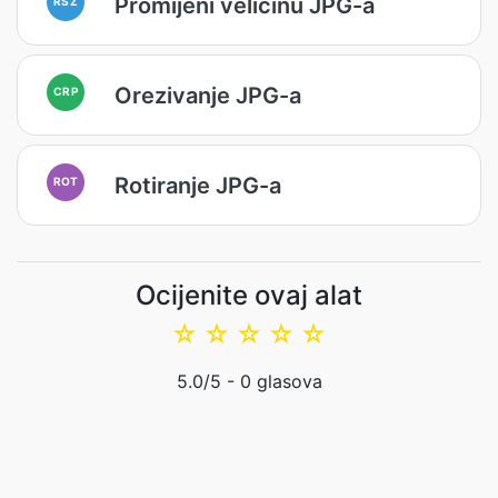
Promijeni veličinu JPG-a
RSZ
Orezivanje JPG-a
CRP
Rotiranje JPG-a
ROT
Ocijenite ovaj alat
☆
☆
☆
☆
☆
5.0
/5 -
0
glasova