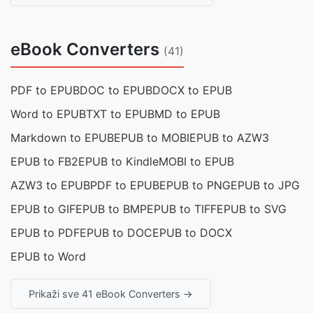
eBook Converters
(41)
PDF to EPUB
DOC to EPUB
DOCX to EPUB
Word to EPUB
TXT to EPUB
MD to EPUB
Markdown to EPUB
EPUB to MOBI
EPUB to AZW3
EPUB to FB2
EPUB to Kindle
MOBI to EPUB
AZW3 to EPUB
PDF to EPUB
EPUB to PNG
EPUB to JPG
EPUB to GIF
EPUB to BMP
EPUB to TIFF
EPUB to SVG
EPUB to PDF
EPUB to DOC
EPUB to DOCX
EPUB to Word
Prikaži sve 41 eBook Converters →