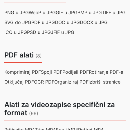
PNG u JPG
WebP u JPG
GIF u JPG
BMP u JPG
TIFF u JPG
SVG do JPG
PDF u JPG
DOC u JPG
DOCX u JPG
ICO u JPG
PSD u JPG
JFIF u JPG
PDF alati
(8)
Komprimiraj PDF
Spoji PDF
Podijeli PDF
Rotiranje PDF-a
Otključaj PDF
OCR PDF
Organiziraj PDF
Izbriši stranice
Alati za videozapise specifični za
format
(99)
Pritisnite MP4
Trim MP4
Spoji MP4
Rotiraj MP4