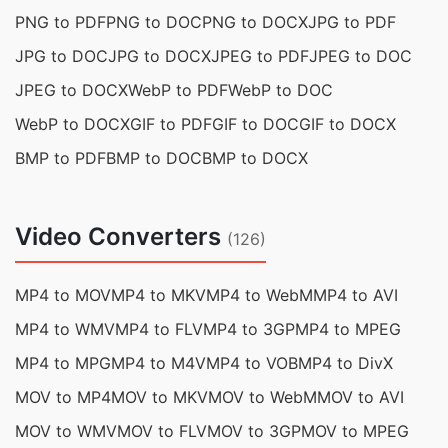
PNG to PDF
PNG to DOC
PNG to DOCX
JPG to PDF
JPG to DOC
JPG to DOCX
JPEG to PDF
JPEG to DOC
JPEG to DOCX
WebP to PDF
WebP to DOC
WebP to DOCX
GIF to PDF
GIF to DOC
GIF to DOCX
BMP to PDF
BMP to DOC
BMP to DOCX
Video Converters
(126)
MP4 to MOV
MP4 to MKV
MP4 to WebM
MP4 to AVI
MP4 to WMV
MP4 to FLV
MP4 to 3GP
MP4 to MPEG
MP4 to MPG
MP4 to M4V
MP4 to VOB
MP4 to DivX
MOV to MP4
MOV to MKV
MOV to WebM
MOV to AVI
MOV to WMV
MOV to FLV
MOV to 3GP
MOV to MPEG