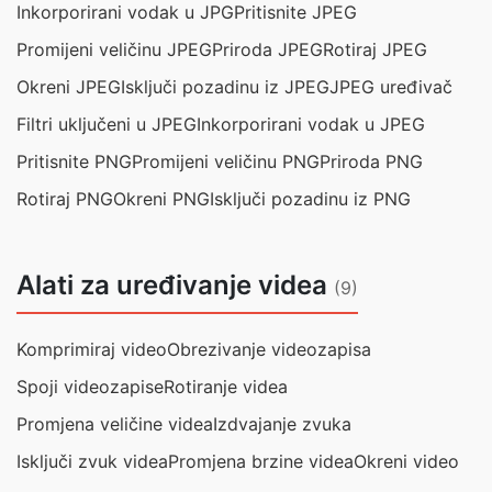
Inkorporirani vodak u JPG
Pritisnite JPEG
Promijeni veličinu JPEG
Priroda JPEG
Rotiraj JPEG
Okreni JPEG
Isključi pozadinu iz JPEG
JPEG uređivač
Filtri uključeni u JPEG
Inkorporirani vodak u JPEG
Pritisnite PNG
Promijeni veličinu PNG
Priroda PNG
Rotiraj PNG
Okreni PNG
Isključi pozadinu iz PNG
Alati za uređivanje videa
(9)
Komprimiraj video
Obrezivanje videozapisa
Spoji videozapise
Rotiranje videa
Promjena veličine videa
Izdvajanje zvuka
Isključi zvuk videa
Promjena brzine videa
Okreni video