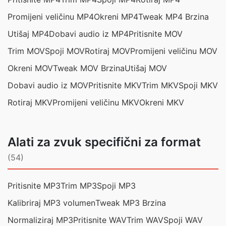
Promijeni veličinu MP4
Okreni MP4
Tweak MP4 Brzina
Utišaj MP4
Dobavi audio iz MP4
Pritisnite MOV
Trim MOV
Spoji MOV
Rotiraj MOV
Promijeni veličinu MOV
Okreni MOV
Tweak MOV Brzina
Utišaj MOV
Dobavi audio iz MOV
Pritisnite MKV
Trim MKV
Spoji MKV
Rotiraj MKV
Promijeni veličinu MKV
Okreni MKV
Alati za zvuk specifični za format
(54)
Pritisnite MP3
Trim MP3
Spoji MP3
Kalibriraj MP3 volumen
Tweak MP3 Brzina
Normaliziraj MP3
Pritisnite WAV
Trim WAV
Spoji WAV