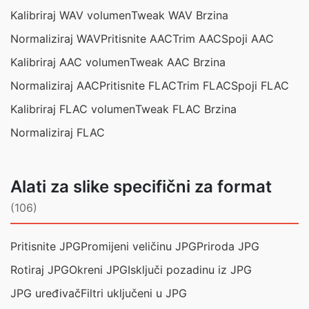
Kalibriraj WAV volumen
Tweak WAV Brzina
Normaliziraj WAV
Pritisnite AAC
Trim AAC
Spoji AAC
Kalibriraj AAC volumen
Tweak AAC Brzina
Normaliziraj AAC
Pritisnite FLAC
Trim FLAC
Spoji FLAC
Kalibriraj FLAC volumen
Tweak FLAC Brzina
Normaliziraj FLAC
Alati za slike specifični za format
(106)
Pritisnite JPG
Promijeni veličinu JPG
Priroda JPG
Rotiraj JPG
Okreni JPG
Isključi pozadinu iz JPG
JPG uređivač
Filtri uključeni u JPG