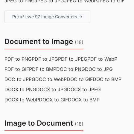
JPEG to PNG
JPEG to JPG
JPEG to WebP
JPEG to GIF
Prikaži sve 97 Image Converters →
Document to Image
(18)
PDF to PNG
PDF to JPG
PDF to JPEG
PDF to WebP
PDF to GIF
PDF to BMP
DOC to PNG
DOC to JPG
DOC to JPEG
DOC to WebP
DOC to GIF
DOC to BMP
DOCX to PNG
DOCX to JPG
DOCX to JPEG
DOCX to WebP
DOCX to GIF
DOCX to BMP
Image to Document
(18)