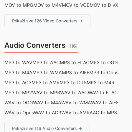
MOV to MPG
MOV to M4V
MOV to VOB
MOV to DivX
Prikaži sve 126 Video Converters →
Audio Converters
(116)
MP3 to WAV
MP3 to AAC
MP3 to FLAC
MP3 to OGG
MP3 to M4A
MP3 to WMA
MP3 to AIFF
MP3 to Opus
MP3 to AC3
MP3 to AMR
MP3 to DTS
MP3 to M4R
MP3 to MP2
WAV to MP3
WAV to AAC
WAV to FLAC
WAV to OGG
WAV to M4A
WAV to WMA
WAV to AIFF
WAV to Opus
WAV to AC3
WAV to AMR
AAC to MP3
Prikaži sve 116 Audio Converters →