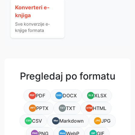
Konverteri e-
knjiga
Sve konverzije e-
knjige formata
Pregledaj po formatu
PDF
DOCX
XLSX
PDF
DOC
XLS
PPTX
TXT
HTML
PPT
TXT
HTM
CSV
Markdown
JPG
CSV
Mar
JPG
PNG
WebP
GIF
PNG
Web
GIF