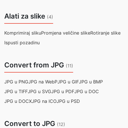
Alati za slike
(4)
Komprimiraj sliku
Promjena veličine slike
Rotiranje slike
Ispusti pozadinu
Convert from JPG
(11)
JPG u PNG
JPG na WebP
JPG u GIF
JPG u BMP
JPG u TIFF
JPG u SVG
JPG u PDF
JPG u DOC
JPG u DOCX
JPG na ICO
JPG u PSD
Convert to JPG
(12)