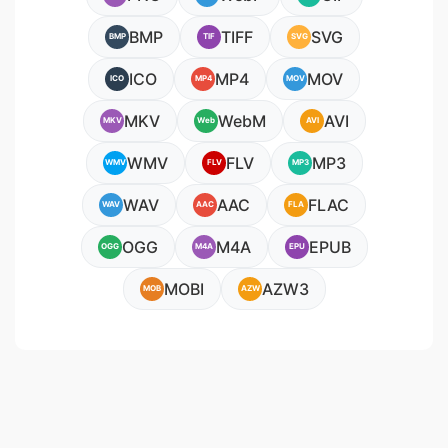
BMP
TIFF
SVG
BMP
TIF
SVG
ICO
MP4
MOV
ICO
MP4
MOV
MKV
WebM
AVI
MKV
Web
AVI
WMV
FLV
MP3
WMV
FLV
MP3
WAV
AAC
FLAC
WAV
AAC
FLA
OGG
M4A
EPUB
OGG
M4A
EPU
MOBI
AZW3
MOB
AZW