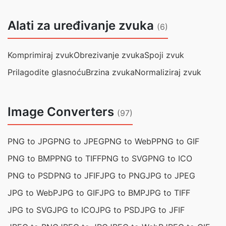
Alati za uređivanje zvuka
(6)
Komprimiraj zvuk
Obrezivanje zvuka
Spoji zvuk
Prilagodite glasnoću
Brzina zvuka
Normaliziraj zvuk
Image Converters
(97)
PNG to JPG
PNG to JPEG
PNG to WebP
PNG to GIF
PNG to BMP
PNG to TIFF
PNG to SVG
PNG to ICO
PNG to PSD
PNG to JFIF
JPG to PNG
JPG to JPEG
JPG to WebP
JPG to GIF
JPG to BMP
JPG to TIFF
JPG to SVG
JPG to ICO
JPG to PSD
JPG to JFIF