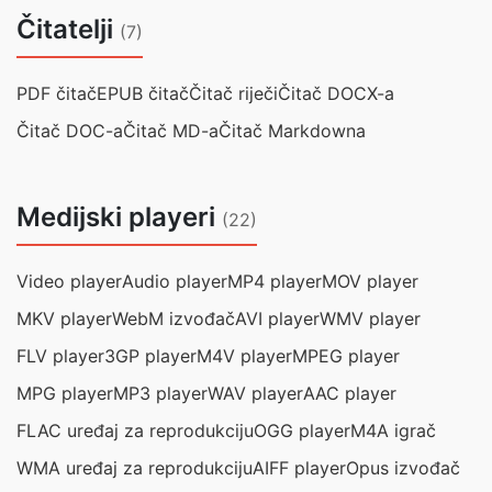
Čitatelji
(7)
PDF čitač
EPUB čitač
Čitač riječi
Čitač DOCX-a
Čitač DOC-a
Čitač MD-a
Čitač Markdowna
Medijski playeri
(22)
Video player
Audio player
MP4 player
MOV player
MKV player
WebM izvođač
AVI player
WMV player
FLV player
3GP player
M4V player
MPEG player
MPG player
MP3 player
WAV player
AAC player
FLAC uređaj za reprodukciju
OGG player
M4A igrač
WMA uređaj za reprodukciju
AIFF player
Opus izvođač