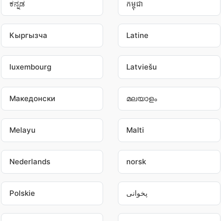
ಕನ್ನಡ
កម្ពុជា
Кыргызча
Latine
luxembourg
Latviešu
Македонски
മലയാളം
Melayu
Malti
Nederlands
norsk
Polskie
پخوانی