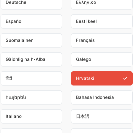
Deutsche
Ελληνικά
Español
Eesti keel
Suomalainen
Français
Gàidhlig na h-Alba
Galego
हिंदी
Hrvatski
հայերեն
Bahasa Indonesia
Italiano
日本語