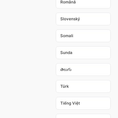
Română
Slovenský
Somali
Sunda
తెలుగు
Türk
Tiếng Việt