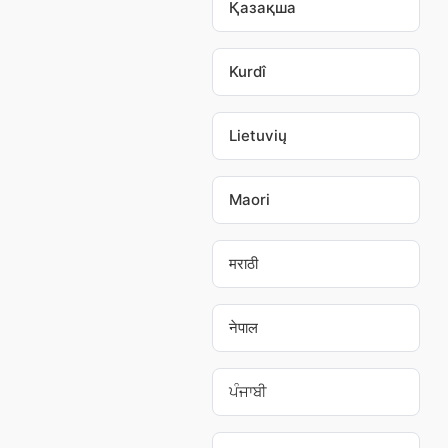
Қазақша
Kurdî
Lietuvių
Maori
मराठी
नेपाल
ਪੰਜਾਬੀ