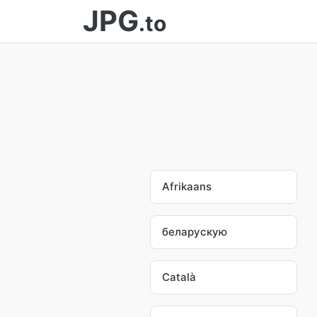
JPG
.to
Afrikaans
беларускую
Català