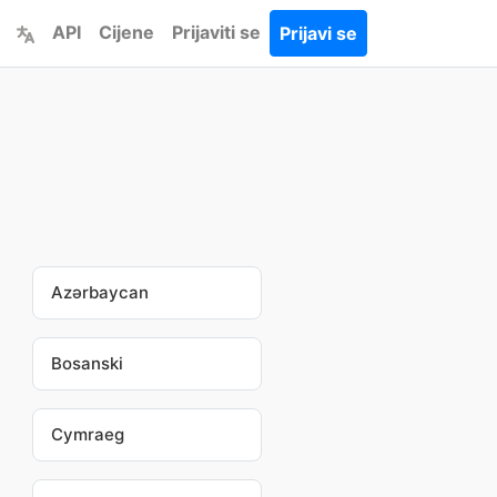
API
Cijene
Prijaviti se
Prijavi se
Azərbaycan
Bosanski
Cymraeg