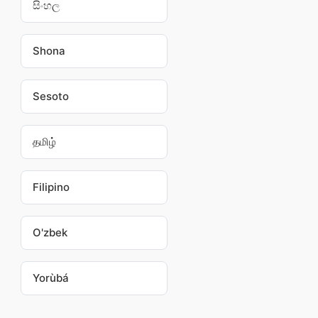
සිංහල
Shona
Sesoto
தமிழ்
Filipino
O'zbek
Yorùbá