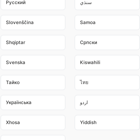
Pусский
سنڌي
Slovenščina
Samoa
Shqiptar
Српски
Svenska
Kiswahili
Тайко
ไทย
Українська
اردو
Xhosa
Yiddish