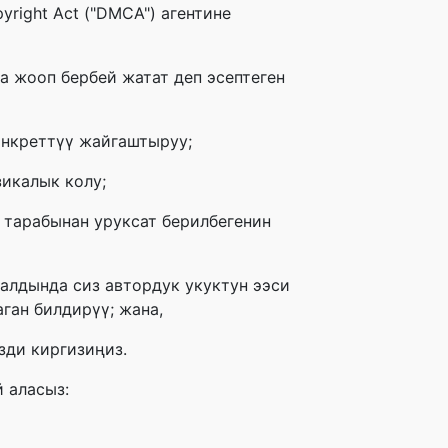
yright Act ("DMCA") агентине
а жооп бербей жатат деп эсептеген
онкреттүү жайгаштыруу;
икалык колу;
 тарабынан уруксат берилбегенин
алдында сиз автордук укуктун ээси
ган билдирүү; жана,
зди киргизиңиз.
 аласыз: