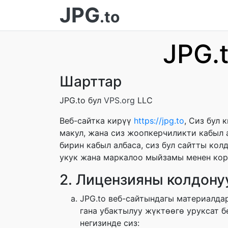
JPG
.to
JPG.
Шарттар
JPG.to бул
VPS.org
LLC
Веб-сайтка кирүү
https://jpg.to
, Сиз бул
макул, жана сиз жоопкерчиликти кабыл 
бирин кабыл албаса, сиз бул сайтты ко
укук жана маркалоо мыйзамы менен кор
2. Лицензияны колдону
JPG.to веб-сайтындагы материалда
гана убактылуу жүктөөгө уруксат б
негизинде сиз: