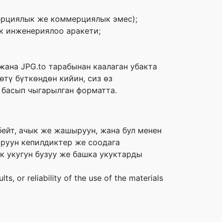
ерциялык же коммерциялык эмес);
к инженериялоо аракети;
жана JPG.to тарабынан каалаган убакта
тү бүткөндөн кийин, сиз өз
 басып чыгарылган форматта.
бейт, ачык же жашыруун, жана бул менен
ыруун кепилдиктер же соодага
к укугун бузуу же башка укуктарды
s, or reliability of the use of the materials