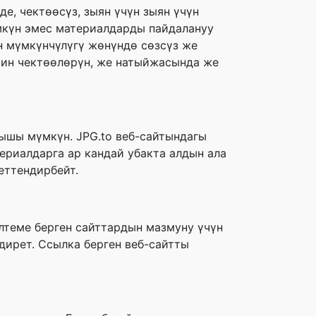
е, чектөөсүз, зыян үчүн зыян үчүн
мкүн эмес материалдарды пайдалануу
н мүмкүнчүлүгү жөнүндө сөзсүз же
тин чектөөлөрүн, же натыйжасында же
ышы мүмкүн. JPG.to веб-сайтындагы
ериалдарга ар кандай убакта алдын ала
еттендирбейт.
лтеме берген сайттардын мазмуну үчүн
дирет. Ссылка берген веб-сайтты