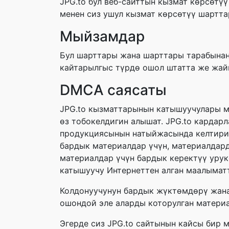
JPG.to бул веб-сайттын кызмат көрсөтүү
менен сиз ушул кызмат көрсөтүү шартта
Мыйзамдар
Бул шарттары жана шарттары тарабынан
кайтарылгыс түрдө ошол штатта же жай
DMCA саясаты
JPG.to кызматтарынын катышуучулары ма
өз тобокелдигин алышат. JPG.to кардар
продукциясынын натыйжасында келтирилг
бардык материалдар үчүн, материалдард
материалдар үчүн бардык керектүү урук
катышуучу Интернеттен алган маалыматт
Колдонуучунун бардык жүктөмдөрү жана
ошондой эле аларды которулган материа
Эгерде сиз JPG.to сайтынын кайсы бир м