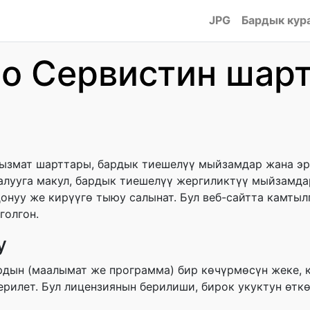
JPG
Бардык кур
to Сервистин шар
 кызмат шарттары, бардык тиешелүү мыйзамдар жана э
алууга макул, бардык тиешелүү жергиликтүү мыйзамда
лдонуу же кирүүгө тыюу салынат. Бул веб-сайтта камты
голгон.
у
рдын (маалымат же программа) бир көчүрмөсүн жеке, 
ерилет. Бул лицензиянын берилиши, бирок укуктун өтк