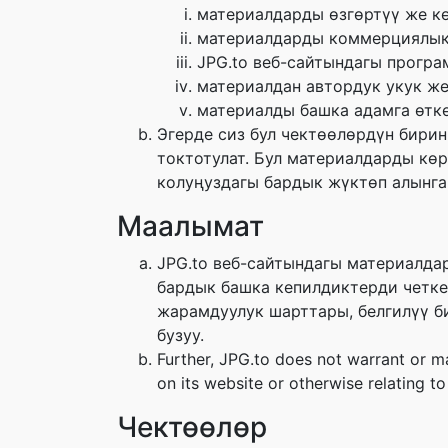
материалдарды өзгөртүү же кө
материалдарды коммерциялык 
JPG.to веб-сайтындагы прогр
материалдан автордук укук же
материалды башка адамга өткө
Эгерде сиз бул чектөөлөрдүн бирин
токтотулат. Бул материалдарды көр
колуңуздагы бардык жүктөп алынга
Маалымат
JPG.to веб-сайтындагы материалдар
бардык башка кепилдиктерди четке 
жарамдуулук шарттары, белгилүү б
бузуу.
Further, JPG.to does not warrant or mak
on its website or otherwise relating to 
Чектөөлөр