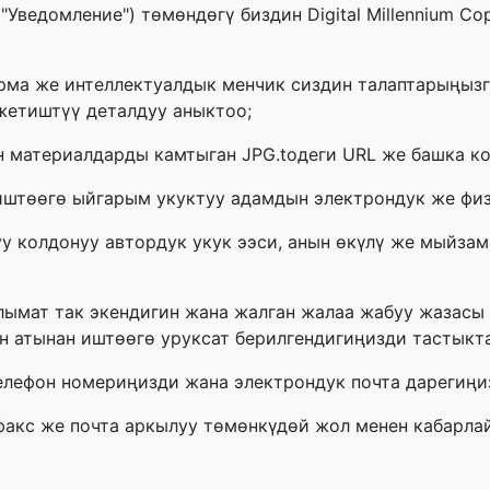
Уведомление") төмөндөгү биздин Digital Millennium Cop
арма же интеллектуалдык менчик сиздин талаптарыңызг
 жетиштүү деталдуу аныктоо;
ген материалдарды камтыган JPG.toдеги URL же башка к
иштөөгө ыйгарым укуктуу адамдын электрондук же физ
у колдонуу автордук укук ээси, анын өкүлү же мыйзам
лымат так экендигин жана жалган жалаа жабуу жазасы 
н атынан иштөөгө уруксат берилгендигиңизди тастыкта
елефон номериңизди жана электрондук почта дарегиңи
факс же почта аркылуу төмөнкүдөй жол менен кабарлай