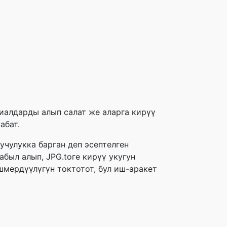
риалдарды алып салат же аларга кирүү
абат.
учулукка барган деп эсептелген
был алып, JPG.toге кирүү укугун
мердүүлүгүн токтотот, бул иш-аракет