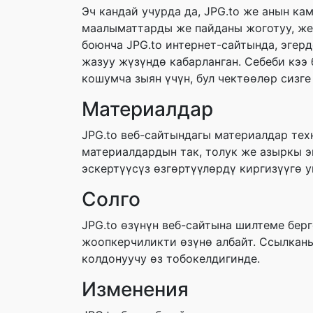
Эч кандай учурда да, JPG.to же анын ка
маалыматтарды же пайданы жоготуу, же 
боюнча JPG.to интернет-сайтында, эгер
жазуу жүзүндө кабарланган. Себеби кэ
кошумча зыян үчүн, бул чектөөлөр сизг
Материалдар
JPG.to веб-сайтындагы материалдар тех
материалдардын так, толук же азыркы э
эскертүүсүз өзгөртүүлөрдү киргизүүгө 
Солго
JPG.to өзүнүн веб-сайтына шилтеме бер
жоопкерчиликти өзүнө албайт. Ссылканы
колдонуучу өз тобокелдигинде.
Изменения