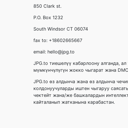
850 Clark st.
P.O. Box 1232
South Windsor CT 06074
fax to: +18602665667
email: hello@jpg.to
JPG.to тиешелүү кабарлоону алганда, ал
мүмкүнчүлүгүн жокко чыгарат жана DMCA
JPG.to өз алдынча жана өз алдынча чечи
колдонуучуларды иштен чыгаруу саясатын
чектейт жана/же башкалардын интеллект
кайталанып жатканына карабастан.