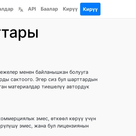
алдар
API
Баалар
Кирүү
Кирүү
ттары
режелер менен байланышкан болууга
рды сактоого. Эгер сиз бул шарттардын
лган материалдар тиешелүү автордук
коммерциялык эмес, өткөөл көрүү үчүн
өрүлүшү эмес, жана бул лицензиянын