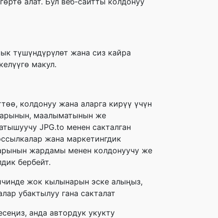
гөртө алат. Бул веб-сайтты колдонуу
ык түшүндүрүлөт жана сиз кайра
елүүгө макул.
өө, колдонуу жана аларга кирүү үчүн
ттарынын, маалыматынын же
атышуучу JPG.to менен сакталган
ерссылкалар жана маркетингдик
ттарынын жардамы менен колдонуучу же
дик бербейт.
ичинде жок кылынарын эске алыңыз,
алар убактылуу гана сакталат
есеңиз, анда автордук укукту