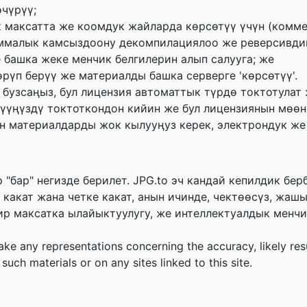
чүрүү;
максатта же коомдук жайларда көрсөтүү үчүн (комм
аммалык камсыздоону декомпилациялоо же реверсивди
 башка жеке менчик белгилерин алып салууга; же
рүп берүү же материалды башка серверге 'көрсөтүү'.
 бузсаңыз, бул лицензия автоматтык түрдө токтотулат 
үүңүздү токтоткондон кийин же бул лицензиянын мөөнө
н материалдарды жок кылууңуз керек, электрондук же
 "бар" негизде берилет. JPG.to эч кандай кепилдик бер
какат жана четке какат, анын ичинде, чектөөсүз, жаш
ир максатка ылайыктуулугу, же интеллектуалдык менчи
e any representations concerning the accuracy, likely result
such materials or on any sites linked to this site.