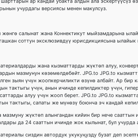
 шарттарын ар кандай убакта алдын ала эскертүүсүз өз
рынын учурдагы версиясы менен макулсуз.
 жөнгө салынат жана Коннектикут мыйзамдарына ылай
гашкан соттун эксклюзивдүү юрисдикциясына ылайык к
териалдарды жана кызматтарды жүктөп алуу, конвертт
лардын мазмунун көзөмөлдөбөйт. JPG.to JPG.to кызма
ен зыян үчүн жоопкерчиликти өзүнө албайт. Ар бир к
ын тактыгы үчүн, анын ичинде кепилдиктер үчүн, гип
саттарды алуу үчүн жооп берет. JPG.to JPG.to кызма
ын тактыгы, сапаты же мүнөзү боюнча эч кандай кепил
 мазмуну жүктөп алынгандан кийин бир нече сааттын 
лдары да 24 сааттын ичинде жок кылынат, бул учурда 
атериалы сиздин автордук укукуңузду бузат деп эсепт