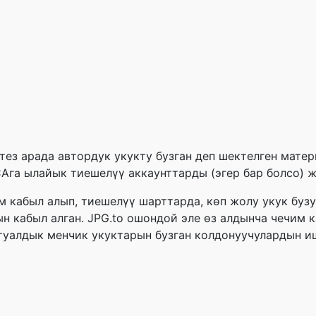
 тез арада автордук укукту бузган деп шектелген мате
га ылайык тиешелүү аккаунттарды (эгер бар болсо) ж
м кабыл алып, тиешелүү шарттарда, көп жолу укук бузу
 кабыл алган. JPG.to ошондой эле өз алдынча чечим ка
уалдык менчик укуктарын бузган колдонуучулардын иш