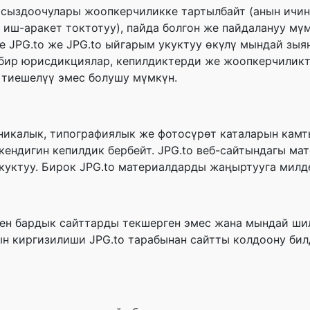
мсыздоочулары жоопкерчиликке тартылбайт (анын ичинд
иш-аракет токтотуу), пайда болгон же пайдалануу мү
де JPG.to же JPG.to ыйгарым укуктуу өкүлү мындай зыя
э бир юрисдикциялар, кепилдиктерди же жоопкерчилик
е тиешелүү эмес болушу мүмкүн.
никалык, типографиялык же фотосүрөт каталарын камт
кендигин кепилдик бербейт. JPG.to веб-сайтындагы мат
укуктуу. Бирок JPG.to материалдарды жаңыртууга милд
ген бардык сайттарды текшерген эмес жана мындай ши
н киргизилиши JPG.to тарабынан сайтты колдоону бил