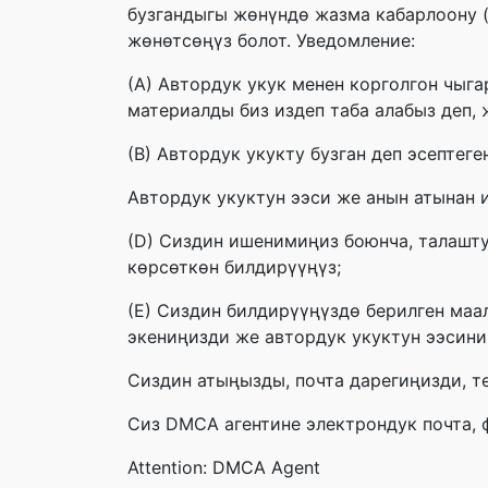
бузгандыгы жөнүндө жазма кабарлоону ("
жөнөтсөңүз болот. Уведомление:
(А) Автордук укук менен корголгон чыг
материалды биз издеп таба алабыз деп,
(B) Автордук укукту бузган деп эсепте
Автордук укуктун ээси же анын атынан 
(D) Сиздин ишенимиңиз боюнча, талашту
көрсөткөн билдирүүңүз;
(E) Сиздин билдирүүңүздө берилген маа
экениңизди же автордук укуктун ээсини
Сиздин атыңызды, почта дарегиңизди, т
Сиз DMCA агентине электрондук почта, 
Attention: DMCA Agent