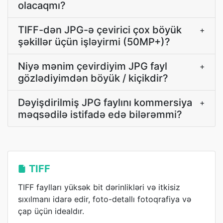
olacaqmı?
TIFF-dən JPG-ə çevirici çox böyük
+
şəkillər üçün işləyirmi (50MP+)?
Niyə mənim çevirdiyim JPG fayl
+
gözlədiyimdən böyük / kiçikdir?
Dəyişdirilmiş JPG faylını kommersiya
+
məqsədilə istifadə edə bilərəmmi?
TIFF
TIFF faylları yüksək bit dərinlikləri və itkisiz
sıxılmanı idarə edir, foto-detallı fotoqrafiya və
çap üçün idealdır.