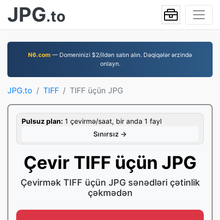
JPG
.to
N6.com
— Domeninizi $2/ildən satın alın. Dəqiqələr ərzində
onlayn.
JPG.to
TIFF
TIFF üçün JPG
Pulsuz plan:
1 çevirmə/saat, bir anda 1 fayl
Sınırsız →
Çevir TIFF üçün JPG
Çevirmək TIFF üçün JPG sənədləri çətinlik
çəkmədən