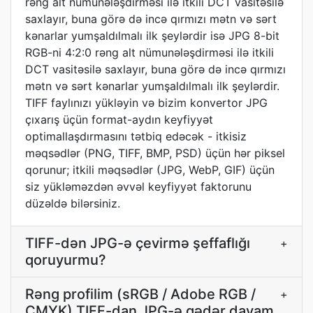
rəng alt nümunələşdirməsi ilə itkili DCT vasitəsilə
saxlayır, buna görə də incə qırmızı mətn və sərt
kənarlar yumşaldılmalı ilk şeylərdir isə JPG 8-bit
RGB-ni 4:2:0 rəng alt nümunələşdirməsi ilə itkili
DCT vasitəsilə saxlayır, buna görə də incə qırmızı
mətn və sərt kənarlar yumşaldılmalı ilk şeylərdir.
TIFF faylınızı yükləyin və bizim konvertor JPG
çıxarış üçün format-aydın keyfiyyət
optimallaşdırmasını tətbiq edəcək - itkisiz
məqsədlər (PNG, TIFF, BMP, PSD) üçün hər piksel
qorunur; itkili məqsədlər (JPG, WebP, GIF) üçün
siz yükləməzdən əvvəl keyfiyyət faktorunu
düzəldə bilərsiniz.
TIFF-dən JPG-ə çevirmə şeffaflığı
+
qoruyurmu?
Rəng profilim (sRGB / Adobe RGB /
+
CMYK) TIFF-dan JPG-ə qədər davam