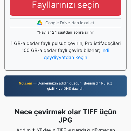
Fayllarınızı seçin
Google Drive-dan idxal et
*Fayllar 24 saatdan sonra silinir
1 GB-a qədər faylı pulsuz çevirin, Pro istifadəçiləri
100 GB-a qədər faylı çevirə bilərlər;
İndi
qeydiyyatdan keçin
N6.com
— Domeninizin adıdır, düzgün işlənmişdir. Pulsuz
gizlilik və DNS daxildir.
Necə çevirmək olar TIFF üçün
JPG
Addım 1: Yükləyin TIFF yuxarıdakı düymədən