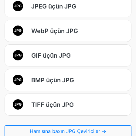
JPEG üçün JPG
JPG
WebP üçün JPG
JPG
GIF üçün JPG
JPG
BMP üçün JPG
JPG
TIFF üçün JPG
JPG
Hamısına baxın JPG Çeviricilər →