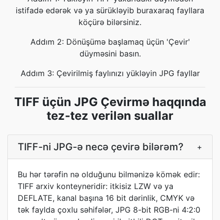
istifadə edərək və ya sürükləyib buraxaraq fayllara
köçürə bilərsiniz.
Addım 2: Dönüşümə başlamaq üçün 'Çevir'
düyməsini basın.
Addım 3: Çevirilmiş faylınızı yükləyin JPG fayllar
TIFF üçün JPG Çevirmə haqqında
tez-tez verilən suallar
TIFF-ni JPG-ə necə çevirə bilərəm?
+
Bu hər tərəfin nə olduğunu bilmənizə kömək edir:
TIFF arxiv konteyneridir: itkisiz LZW və ya
DEFLATE, kanal başına 16 bit dərinlik, CMYK və
tək faylda çoxlu səhifələr, JPG 8-bit RGB-ni 4:2:0