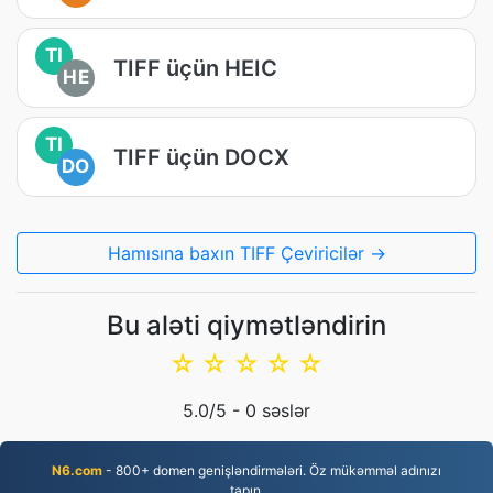
TI
TIFF üçün HEIC
HE
TI
TIFF üçün DOCX
DO
Hamısına baxın TIFF Çeviricilər →
Bu aləti qiymətləndirin
☆
☆
☆
☆
☆
5.0
/5 -
0
səslər
N6.com
- 800+ domen genişləndirmələri. Öz mükəmməl adınızı
tapın.