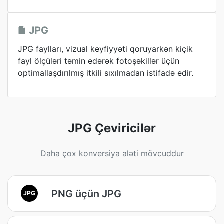
JPG
JPG faylları, vizual keyfiyyəti qoruyarkən kiçik
fayl ölçüləri təmin edərək fotoşəkillər üçün
optimallaşdırılmış itkili sıxılmadan istifadə edir.
JPG Çeviricilər
Daha çox konversiya aləti mövcuddur
PNG üçün JPG
JPG