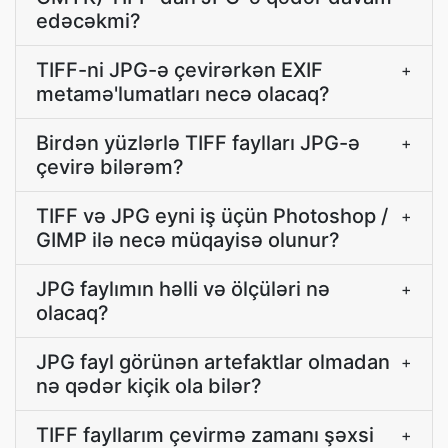
edəcəkmi?
TIFF-ni JPG-ə çevirərkən EXIF
+
metamə'lumatları necə olacaq?
Birdən yüzlərlə TIFF faylları JPG-ə
+
çevirə bilərəm?
TIFF və JPG eyni iş üçün Photoshop /
+
GIMP ilə necə müqayisə olunur?
JPG faylımın həlli və ölçüləri nə
+
olacaq?
JPG fayl görünən artefaktlar olmadan
+
nə qədər kiçik ola bilər?
TIFF fayllarım çevirmə zamanı şəxsi
+