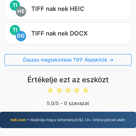
TI
TIFF nak nek HEIC
HE
TI
TIFF nak nek DOCX
DO
Összes megtekintése TIFF Átalakítók →
Értékelje ezt az eszközt
☆
☆
☆
☆
☆
5.0
/5 -
0
szavazat
ns6.com
• Vásárolja meg a tartományát $2 / év. Online percek alatt.