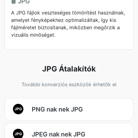
JPG
A JPG fájlok veszteséges tömörítést használnak,
amelyet fényképekhez optimalizáltak, így kis
fájlméretet biztosítanak, miközben megőrzik a
vizuális minőséget.
JPG Átalakítók
További konverziós eszközök érhetők el
PNG nak nek JPG
JPG
JPEG nak nek JPG
JPG