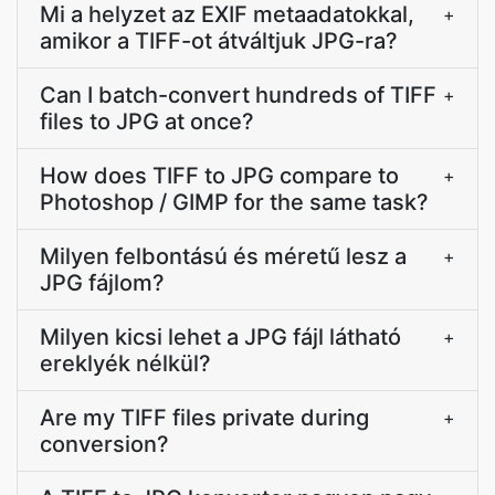
Mi a helyzet az EXIF metaadatokkal,
+
amikor a TIFF-ot átváltjuk JPG-ra?
Can I batch-convert hundreds of TIFF
+
files to JPG at once?
How does TIFF to JPG compare to
+
Photoshop / GIMP for the same task?
Milyen felbontású és méretű lesz a
+
JPG fájlom?
Milyen kicsi lehet a JPG fájl látható
+
ereklyék nélkül?
Are my TIFF files private during
+
conversion?