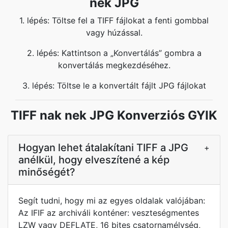
nek JPG
1. lépés: Töltse fel a TIFF fájlokat a fenti gombbal
vagy húzással.
2. lépés: Kattintson a „Konvertálás” gombra a
konvertálás megkezdéséhez.
3. lépés: Töltse le a konvertált fájlt JPG fájlokat
TIFF nak nek JPG Konverziós GYIK
Hogyan lehet átalakítani TIFF a JPG
+
anélkül, hogy elveszítené a kép
minőségét?
Segít tudni, hogy mi az egyes oldalak valójában:
Az IFIF az archiváli konténer: veszteségmentes
LZW vagy DEFLATE, 16 bites csatornamélység,