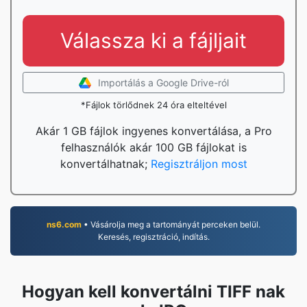
Válassza ki a fájljait
Importálás a Google Drive-ról
*Fájlok törlődnek 24 óra elteltével
Akár 1 GB fájlok ingyenes konvertálása, a Pro
felhasználók akár 100 GB fájlokat is
konvertálhatnak;
Regisztráljon most
ns6.com
• Vásárolja meg a tartományát perceken belül.
Keresés, regisztráció, indítás.
Hogyan kell konvertálni TIFF nak