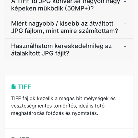
A TIFF to JPG konverter nagyon nagy
+
képeken működik (50MP+)?
Miért nagyobb / kisebb az átváltott
+
JPG fájlom, mint amire számítottam?
Használhatom kereskedelmileg az
+
átalakított JPG fájlt?
TIFF
TIFF fájlok kezelik a magas bit mélységek és
veszteségmentes tömörítés, ideális fotó-
meghatározás fotózás és nyomtatás.