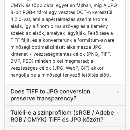
CMYK és több oldal egyetlen fájlban, míg A JPG
8-bit RGB-t tárol egy vesztes DCT-n keresztül
4:2:0-val, ami alapértelmezés szerint kroma
aláás, így a finom piros szöveg és a kemény
szélek az elsők, amelyek lágyítják. Feltöltése a
TIFF fájlt, és a konverterünk a formátum-aware
minőségi optimalizálását alkalmazza JPG
kimenet • veszteségmentes célok (PNG, TIFF,
BMP, PSD) minden pixel megmarad; a
veszteséges célok (JPG, WebP, GIF) akkor
hangolja be a minőségi tényező letöltés előtt.
Does TIFF to JPG conversion
+
preserve transparency?
Túléli-e a színprofilom (sRGB / Adobe
+
RGB / CMYK) TIFF és JPG között?