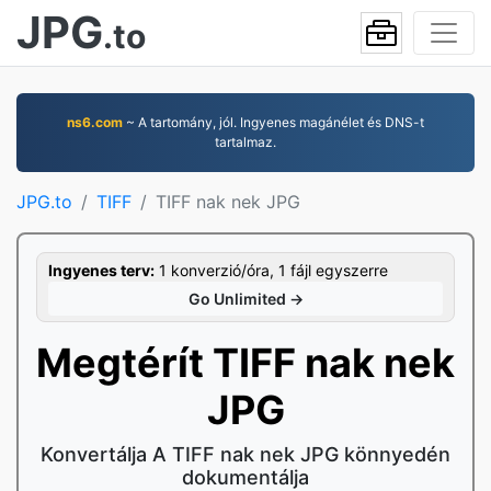
JPG
.to
ns6.com
~ A tartomány, jól. Ingyenes magánélet és DNS-t
tartalmaz.
JPG.to
TIFF
TIFF nak nek JPG
Ingyenes terv:
1 konverzió/óra, 1 fájl egyszerre
Go Unlimited →
Megtérít TIFF nak nek
JPG
Konvertálja A TIFF nak nek JPG könnyedén
dokumentálja