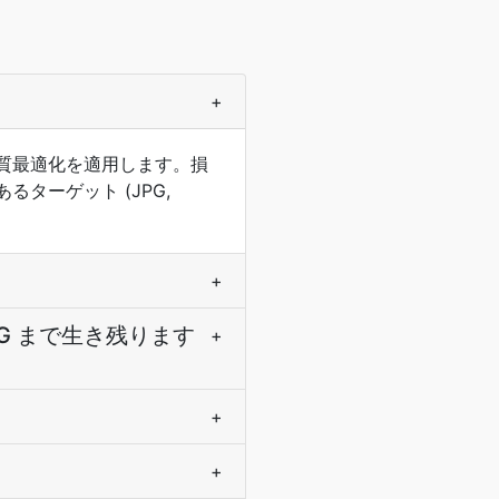
+
品質最適化を適用します。損
あるターゲット (JPG,
+
 JPG まで生き残ります
+
+
+