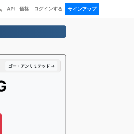
API
価格
ログインする
サインアップ
ゴー・アンリミテッド →
G