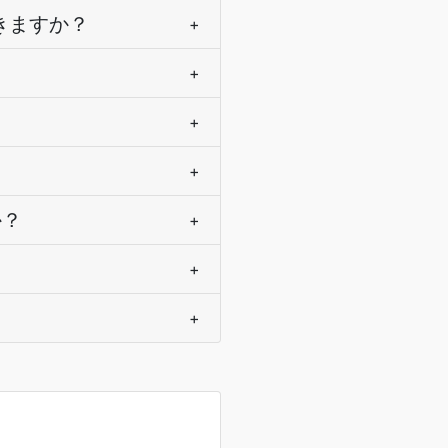
較できますか？
+
+
+
+
か？
+
+
+