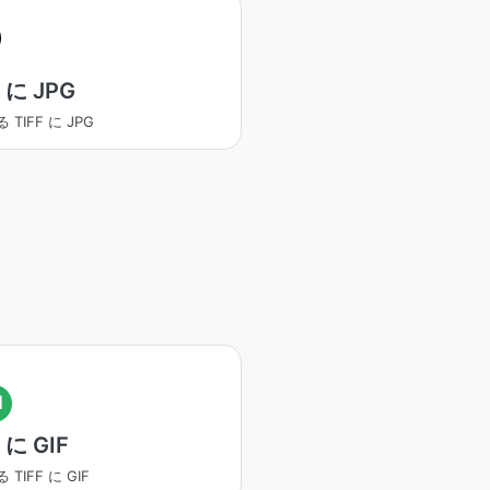
F に JPG
 TIFF に JPG
I
 に GIF
TIFF に GIF