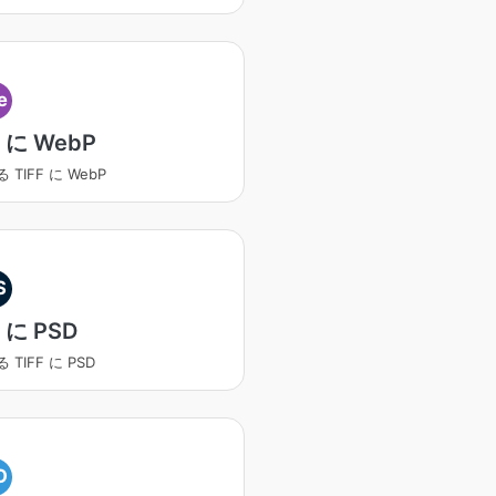
e
F に WebP
 TIFF に WebP
S
F に PSD
 TIFF に PSD
O