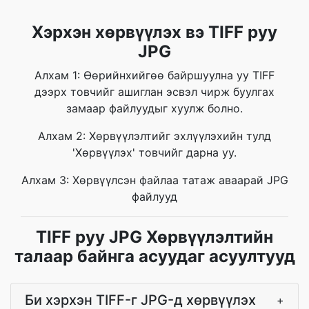
Хэрхэн хөрвүүлэх вэ TIFF руу
JPG
Алхам 1: Өөрийнхийгөө байршуулна уу TIFF
дээрх товчийг ашиглан эсвэл чирж буулгах
замаар файлуудыг хуулж болно.
Алхам 2: Хөрвүүлэлтийг эхлүүлэхийн тулд
'Хөрвүүлэх' товчийг дарна уу.
Алхам 3: Хөрвүүлсэн файлаа татаж аваарай JPG
файлууд
TIFF руу JPG Хөрвүүлэлтийн
талаар байнга асуудаг асуултууд
Би хэрхэн TIFF-г JPG-д хөрвүүлэх
+