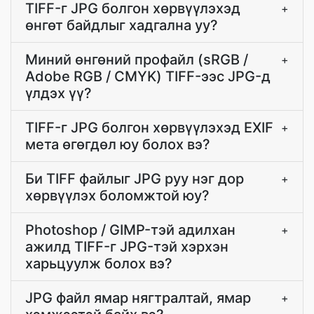
TIFF-г JPG болгон хөрвүүлэхэд
+
өнгөт байдлыг хадгална уу?
Миний өнгөний профайл (sRGB /
+
Adobe RGB / CMYK) TIFF-ээс JPG-д
үлдэх үү?
TIFF-г JPG болгон хөрвүүлэхэд EXIF
+
мета өгөгдөл юу болох вэ?
Би TIFF файлыг JPG руу нэг дор
+
хөрвүүлэх боломжтой юу?
Photoshop / GIMP-тэй адилхан
+
ажилд TIFF-г JPG-тэй хэрхэн
харьцуулж болох вэ?
JPG файл ямар нягтралтай, ямар
+