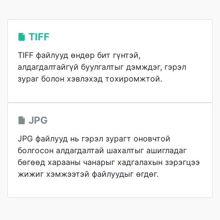
TIFF
TIFF файлууд өндөр бит гүнтэй,
алдагдалтайгүй буулгалтыг дэмждэг, гэрэл
зураг болон хэвлэхэд тохиромжтой.
JPG
JPG файлууд нь гэрэл зурагт оновчтой
болгосон алдагдалтай шахалтыг ашигладаг
бөгөөд харааны чанарыг хадгалахын зэрэгцээ
жижиг хэмжээтэй файлуудыг өгдөг.