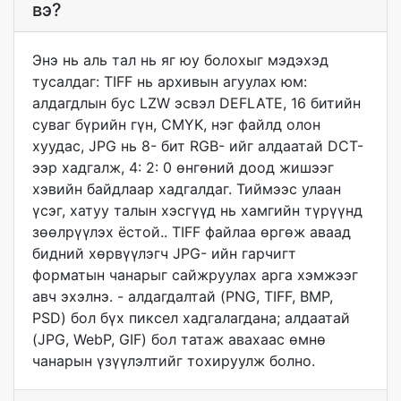
вэ?
Энэ нь аль тал нь яг юу болохыг мэдэхэд
тусалдаг: TIFF нь архивын агуулах юм:
алдагдлын бус LZW эсвэл DEFLATE, 16 битийн
суваг бүрийн гүн, CMYK, нэг файлд олон
хуудас, JPG нь 8- бит RGB- ийг алдаатай DCT-
ээр хадгалж, 4: 2: 0 өнгөний доод жишээг
хэвийн байдлаар хадгалдаг. Тиймээс улаан
үсэг, хатуу талын хэсгүүд нь хамгийн түрүүнд
зөөлрүүлэх ёстой.. TIFF файлаа өргөж аваад
бидний хөрвүүлэгч JPG- ийн гарчигт
форматын чанарыг сайжруулах арга хэмжээг
авч эхэлнэ. - алдагдалтай (PNG, TIFF, BMP,
PSD) бол бүх пиксел хадгалагдана; алдаатай
(JPG, WebP, GIF) бол татаж авахаас өмнө
чанарын үзүүлэлтийг тохируулж болно.