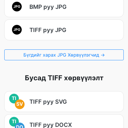
BMP руу JPG
JPG
TIFF руу JPG
JPG
Бүгдийг харах JPG Хөрвүүлэгчид →
Бусад TIFF хөрвүүлэлт
TI
TIFF руу SVG
SV
TI
TIFF руу DOCX
DO