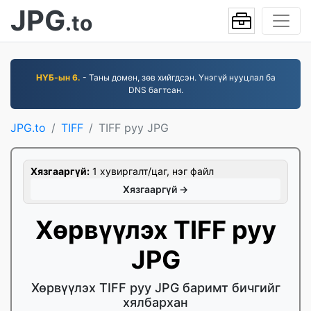
JPG
.to
НҮБ-ын 6.
- Таны домен, зөв хийгдсэн. Үнэгүй нууцлал ба
DNS багтсан.
JPG.to
TIFF
TIFF руу JPG
Хязгааргүй:
1 хувиргалт/цаг, нэг файл
Хязгааргүй →
Хөрвүүлэх TIFF руу
JPG
Хөрвүүлэх TIFF руу JPG баримт бичгийг
хялбархан