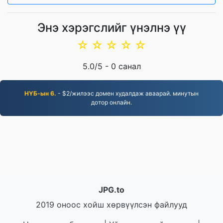
Энэ хэрэгслийг үнэлнэ үү
☆
☆
☆
☆
☆
5.0
/5 -
0
санал
НҮБ-ын 6.
- $2/жилээс домен худалдаж аваарай. минутын
дотор онлайн.
JPG.to
2019 оноос хойш хөрвүүлсэн файлууд