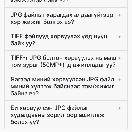
хэмжээтэй байх вэ?
JPG файлыг харагдах алдаагүйгээр
+
хэр жижиг болгох вэ?
TIFF файлууд хөрвүүлэх үед нууц
+
байх уу?
TIFF-г JPG болгон хөрвүүлэх нь маш
+
том зураг (50MP+)-д ажилладаг уу?
Яагаад миний хөрвүүлсэн JPG файл
+
миний хүлээж байснаас том/жижиг
байна вэ?
Би хөрвүүлсэн JPG файлыг
+
худалдааны зорилгоор ашиглаж
болох уу?