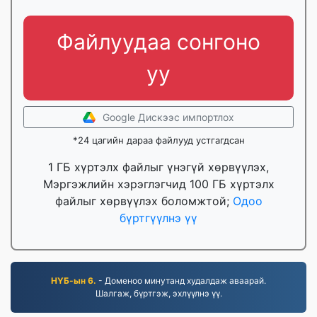
Файлуудаа сонгоно
уу
Google Дискээс импортлох
*24 цагийн дараа файлууд устгагдсан
1 ГБ хүртэлх файлыг үнэгүй хөрвүүлэх,
Мэргэжлийн хэрэглэгчид 100 ГБ хүртэлх
файлыг хөрвүүлэх боломжтой;
Одоо
бүртгүүлнэ үү
НҮБ-ын 6.
- Доменоо минутанд худалдаж аваарай.
Шалгаж, бүртгэж, эхлүүлнэ үү.