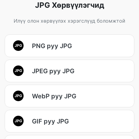
JPG Хөрвүүлэгчид
Илүү олон хөрвүүлэх хэрэгслүүд боломжтой
PNG руу JPG
JPG
JPEG руу JPG
JPG
WebP руу JPG
JPG
GIF руу JPG
JPG