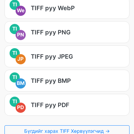
TI
TIFF руу WebP
We
TI
TIFF руу PNG
PN
TI
TIFF руу JPEG
JP
TI
TIFF руу BMP
BM
TI
TIFF руу PDF
PD
Бүгдийг харах TIFF Хөрвүүлэгчид →