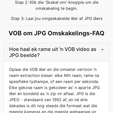
Stap 2: Klik die 'Skakel om'-knoppie om die
omskakeling te begin.
Stap 3: Laai jou omgeskakelde lêer af JPG lêers
VOB om JPG Omskakelings-FAQ
Hoe haal ek rame uit 'n VOB video as
+
JPG beelde?
Oplaai die VOB lêer en die omseter vertoon 'n
raam-extraction kieser: elke Nth raam, rame na
spesifieke tydtampe, of een raam per sekonde.
Elke gekose raam is gekodeer as' n aparte JPG
lêer en bondeld as 'n zip vir aflaai. JPG is die
JPEG - standaard van 1992 af, en ná drie
dekades is dit nog steeds die formaat wat die
meeste kameras en die meeste webwerwe vir