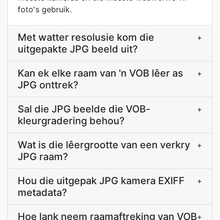
foto's gebruik.
Met watter resolusie kom die
+
uitgepakte JPG beeld uit?
Kan ek elke raam van 'n VOB lêer as
+
JPG onttrek?
Sal die JPG beelde die VOB-
+
kleurgradering behou?
Wat is die lêergrootte van een verkry
+
JPG raam?
Hou die uitgepak JPG kamera EXIFF
+
metadata?
Hoe lank neem raamaftreking van VOB
+