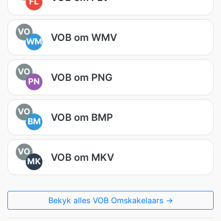
FL
VO
VOB om WMV
WM
VO
VOB om PNG
PN
VO
VOB om BMP
BM
VO
VOB om MKV
MK
Bekyk alles VOB Omskakelaars →