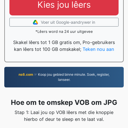
Kies jou lêers
Voer uit Google-aandrywer in
*Lêers word na 24 uur uitgevee
Skakel lêers tot 1 GB gratis om, Pro-gebruikers
kan lêers tot 100 GB omskakel;
Teken nou aan
ns6.com
☞ Koop jou gebied binne minute. Soek, register,
lanseer.
Hoe om te omskep VOB om JPG
Stap 1: Laai jou op VOB lêers met die knoppie
hierbo of deur te sleep en te laat val.