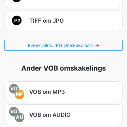
TIFF om JPG
JPG
Bekyk alles JPG Omskakelaars →
Ander VOB omskakelings
VO
VOB om MP3
MP
VO
VOB om AUDIO
AU