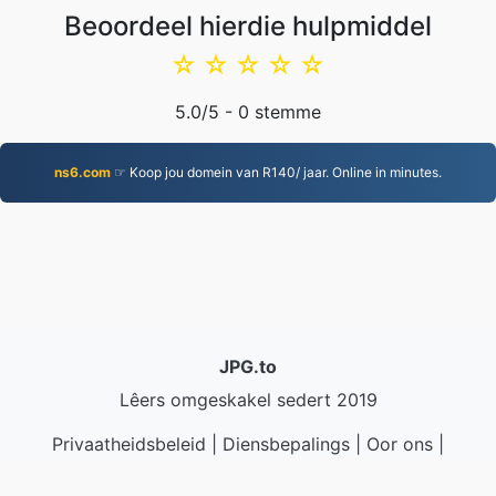
Beoordeel hierdie hulpmiddel
☆
☆
☆
☆
☆
5.0
/5 -
0
stemme
ns6.com
☞ Koop jou domein van R140/ jaar. Online in minutes.
JPG.to
Lêers omgeskakel sedert 2019
Privaatheidsbeleid
|
Diensbepalings
|
Oor ons
|
Kontak Ons
|
API
|
Voorbeelds
|
Installeer App