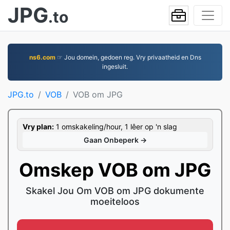
JPG
.to
ns6.com
☞ Jou domein, gedoen reg. Vry privaatheid en Dns
ingesluit.
JPG.to
VOB
VOB om JPG
Vry plan:
1 omskakeling/hour, 1 lêer op 'n slag
Gaan Onbeperk →
Omskep VOB om JPG
Skakel Jou Om VOB om JPG dokumente
moeiteloos