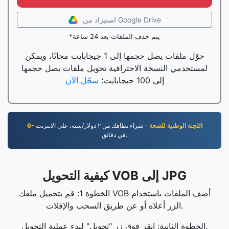
استيراد من Google Drive
*يتم حذف الملفات بعد 24 ساعة
حوّل ملفات يصل حجمها إلى 1 جيجابايت مجانًا، ويمكن
لمستخدمي النسخة الاحترافية تحويل ملفات يصل حجمها
إلى 100 جيجابايت؛
سجّل الآن
6- اللجنة الوطنية للصحة
- شراء نطاقك من ٢ دوﻻر/سنة، على اﻻنترنت
في دقائق.
كيفية التحويل VOB إلى JPG
الخطوة 1: قم بتحميل ملفك VOB أضف الملفات باستخدام
الزر أعلاه أو عن طريق السحب والإفلات.
الخطوة الثانية: انقر فوق زر "تحويل" لبدء عملية التحويل.