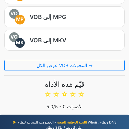
VO
VOB إلى MPG
MP
VO
VOB إلى MKV
MK
عرض الكل VOB المحولات →
قيّم هذه الأداة
☆
☆
☆
☆
☆
الأصوات
0
/5 -
5.0
6- اللجنة الوطنية للصحة
- الخصوصية المجانية لنظام Whois، ونظام DNS
ونظام SSL على كل نطاق.