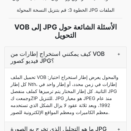
الخطوة 3: قم بتنزيل النسخة المحولة JPG الملفات
VOB إلى JPG الأسئلة الشائعة حول
التحويل
كيف يمكنني استخراج إطارات من VOB
+
فيديو كصور JPG؟
تحميل الملف VOB والمحول يعرض إطار استخراج اختيار:
كل إطار Nth، إطارات في زمن محدد، أو إطار واحد في
الثانية. كل إطار المختار يتم ترميزها كملف منفصل JPG
وجمعت كZIP للتنزيل. JPG هو معيار JPEG منذ عام
1992، وبعد ثلاثة عقود لا يزال الشكل الذي تستخدمه
معظم الكاميرات ومعظم المواقع الإلكترونية للصور.
ما هو التحليل الذي تخرج به الصورة JPG
+