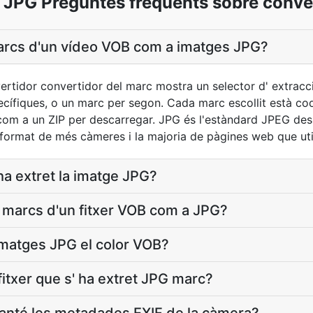
 JPG Preguntes freqüents sobre conve
rcs d'un vídeo VOB com a imatges JPG?
nvertidor convertidor del marc mostra un selector d' extrac
ífiques, o un marc per segon. Cada marc escollit està codi
com a un ZIP per descarregar. JPG és l'estàndard JPEG des 
format de més càmeres i la majoria de pàgines web que util
ha extret la imatge JPG?
s marcs d'un fitxer VOB com a JPG?
imatges JPG el color VOB?
fitxer que s' ha extret JPG marc?