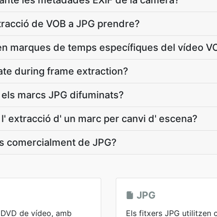
manté les metadades EXIF de la càmera?
tracció de VOB a JPG prendre?
en marques de temps específiques del vídeo V
ate during frame extraction?
 els marcs JPG difuminats?
' extracció d' un marc per canvi d' escena?
rcs comercialment de JPG?
JPG
n DVD de vídeo, amb
Els fitxers JPG utilitze