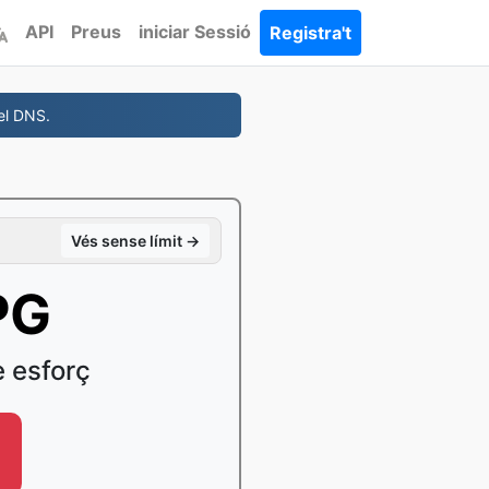
API
Preus
iniciar Sessió
Registra't
 el DNS.
Vés sense límit →
PG
 esforç