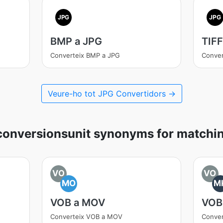
JPG
JPG
BMP a JPG
TIFF
Converteix BMP a JPG
Conver
Veure-ho tot JPG Convertidors →
conversionsunit synonyms for matchin
VO
VO
MO
M
VOB a MOV
VOB
Converteix VOB a MOV
Conve