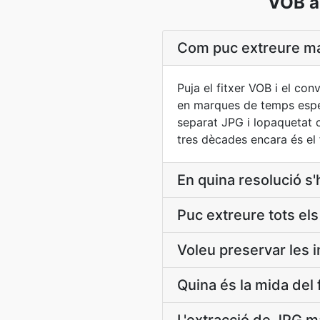
VOB a
Com puc extreure ma
Puja el fitxer VOB i el co
en marques de temps espec
separat JPG i lopaquetat 
tres dècades encara és el 
En quina resolució s'
Puc extreure tots el
Voleu preservar les 
Quina és la mida del 