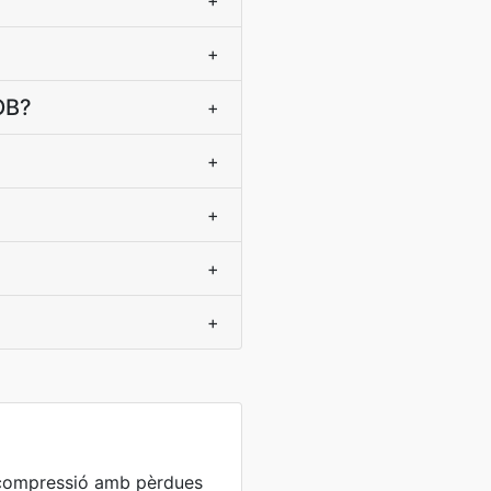
+
+
OB?
+
+
+
+
+
n compressió amb pèrdues