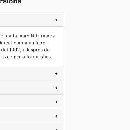
rsions
+
ció: cada marc Nth, marcs
ficat com a un fitxer
del 1992, i després de
itzen per a fotografies.
+
+
+
+