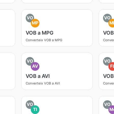
VO
VO
MP
M
VOB a MPG
VOB
Converteix VOB a MPG
Conve
VO
VO
AV
F
VOB a AVI
VOB
Converteix VOB a AVI
Conver
VO
VO
TI
M