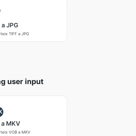
 a JPG
teix TIFF a JPG
g user input
K
 a MKV
rteix VOB a MKV