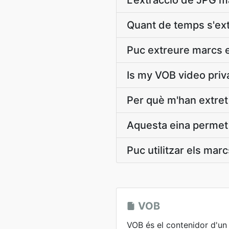
L'extracció de JPG 
Quant de temps s'ex
Puc extreure marcs 
Is my VOB video priv
Per què m'han extret
Aquesta eina permet l
Puc utilitzar els ma
VOB
VOB és el contenidor d'u