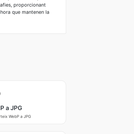
afies, proporcionant
alhora que mantenen la
P a JPG
teix WebP a JPG