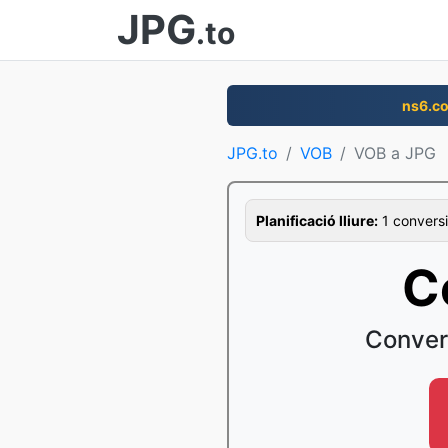
JPG
.to
ns6.c
JPG.to
VOB
VOB a JPG
Planificació lliure:
1 conversi
C
Conver