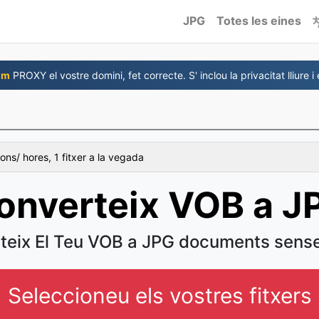
JPG
Totes les eines
om
PROXY el vostre domini, fet correcte. S' inclou la privacitat lliure i
ons/ hores, 1 fitxer a la vegada
onverteix VOB a J
teix El Teu VOB a JPG documents sense
Seleccioneu els vostres fitxers