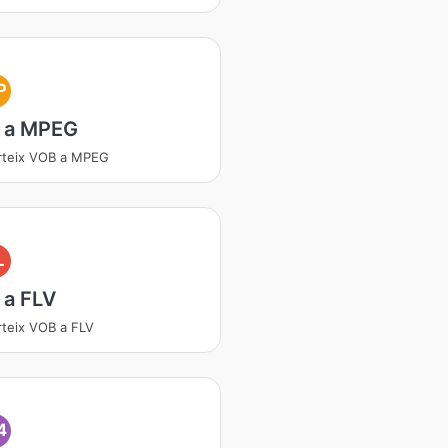
P
 a MPEG
rteix VOB a MPEG
L
 a FLV
teix VOB a FLV
4