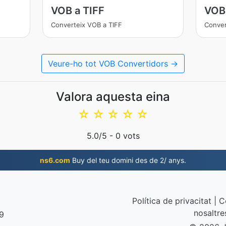
VOB a TIFF
VOB
Converteix VOB a TIFF
Conve
Veure-ho tot VOB Convertidors →
Valora aquesta eina
☆
☆
☆
☆
☆
5.0
/5 -
0
vots
ns6.com
Buy del teu domini des de 2/ anys.
Política de privacitat
|
C
nosaltre
19