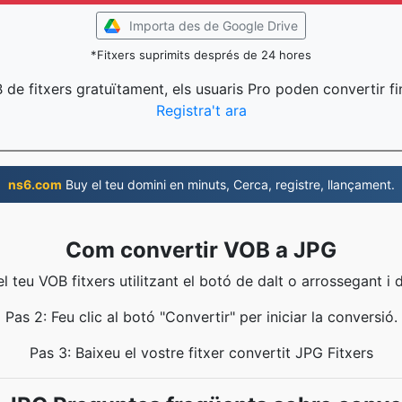
Importa des de Google Drive
*Fitxers suprimits després de 24 hores
 de fitxers gratuïtament, els usuaris Pro poden convertir fi
Registra't ara
ns6.com
Buy el teu domini en minuts, Cerca, registre, llançament.
Com convertir VOB a JPG
el teu VOB fitxers utilitzant el botó de dalt o arrossegant i 
Pas 2: Feu clic al botó "Convertir" per iniciar la conversió.
Pas 3: Baixeu el vostre fitxer convertit JPG Fitxers