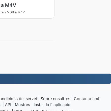
 a M4V
rteix VOB a M4V
ondicions del servei
|
Sobre nosaltres
|
Contacta amb
s
|
API
|
Mostres
|
Instal· la l' aplicació