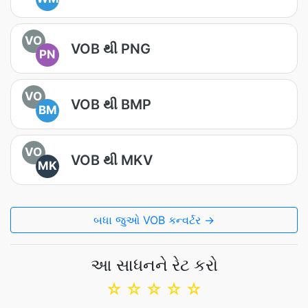
VO
VOB થી PNG
PN
VO
VOB થી BMP
BM
VO
VOB થી MKV
MK
બધા જુઓ VOB કન્વર્ટર →
આ સાધનને રેટ કરો
☆
☆
☆
☆
☆