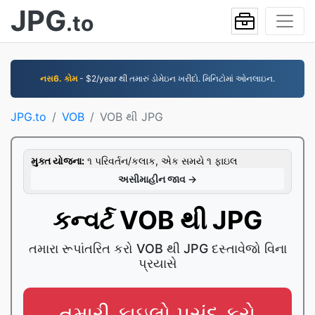
JPG
.to
નસ6. કોમ
- $2/year થી તમારું ડોમેઇન ખરીદો. મિનિટોમાં ઓનલાઇન.
JPG.to
VOB
VOB થી JPG
મુક્ત યોજના:
૧ પરિવર્તન/કલાક, એક સમયે ૧ ફાઇલ
અસીમાહીન જાવ →
કન્વર્ટ VOB થી JPG
તમારા રૂપાંતરિત કરો VOB થી JPG દસ્તાવેજો વિના
પ્રયાસે
તમારી ફાઇલો પસંદ કરો