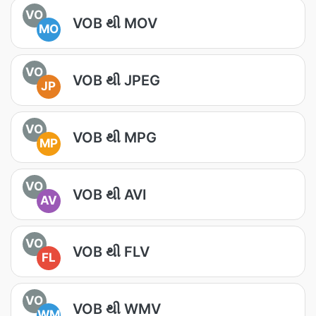
VO
VOB થી MOV
MO
VO
VOB થી JPEG
JP
VO
VOB થી MPG
MP
VO
VOB થી AVI
AV
VO
VOB થી FLV
FL
VO
VOB થી WMV
WM