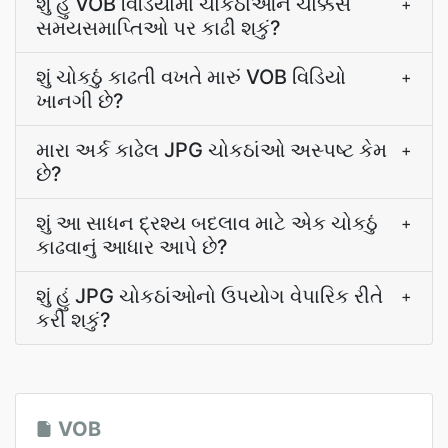
શું હું VOB વિડિયોમાં ચોકઠાંઓને ચોક્કસ
+
સમયસમાપ્તિઓ પર કાઢી શકું?
શું ચોકઠું કાઢતી વખતે મારું VOB વિડિયો
+
ખાનગી છે?
મારા અર્ક કાઢેલ JPG ચોકઠાંઓ અસ્પષ્ટ કેમ
+
છે?
શું આ સાધન દ્રશ્ય બદલાવ માટે એક ચોકઠું
+
કાઢવાનું આધાર આપે છે?
શું હું JPG ચોકઠાંઓનો ઉપયોગ વેપારિક રીતે
+
કરી શકું?
VOB