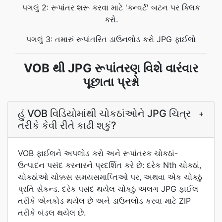
પગલું 2: રૂપાંતર શરૂ કરવા માટે 'કન્વર્ટ' બટન પર ક્લિક
કરો.
પગલું 3: તમારું રૂપાંતરિત ડાઉનલોડ કરો JPG ફાઈલો
VOB થી JPG રૂપાંતરણ વિશે વારંવાર
પૂછાતા પ્રશ્નો
હું VOB વિડિયોમાંથી ચોકઠાંઓને JPG ચિત્ર
+
તરીકે કેવી રીતે કાઢી શકું?
VOB ફાઈલને અપલોડ કરો અને રૂપાંતરક ચોકઠાં-
ઉત્પાદન પસંદ કરનારને પ્રદર્શિત કરે છે: દરેક Nth ચોકઠાં,
ચોકઠાંઓ ચોક્કસ સમયસમાપ્તિઓ પર, અથવા એક ચોકઠું
પ્રતિ સેકન્ડ. દરેક પસંદ થયેલ ચોકઠું અલગ JPG ફાઈલ
તરીકે એનકોડ થયેલ છે અને ડાઉનલોડ કરવા માટે ZIP
તરીકે બંડલ થયેલ છે.