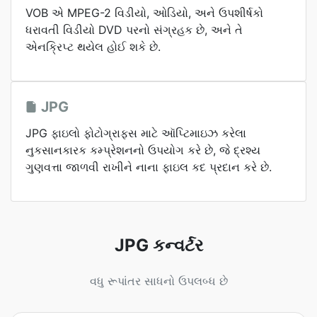
VOB એ MPEG-2 વિડીયો, ઓડિયો, અને ઉપશીર્ષકો
ધરાવતી વિડીયો DVD પરનો સંગ્રહક છે, અને તે
એનક્રિપ્ટ થયેલ હોઈ શકે છે.
JPG
JPG ફાઇલો ફોટોગ્રાફ્સ માટે ઑપ્ટિમાઇઝ કરેલા
નુકસાનકારક કમ્પ્રેશનનો ઉપયોગ કરે છે, જે દ્રશ્ય
ગુણવત્તા જાળવી રાખીને નાના ફાઇલ કદ પ્રદાન કરે છે.
JPG કન્વર્ટર
વધુ રૂપાંતર સાધનો ઉપલબ્ધ છે