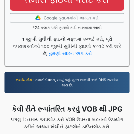
Google ડ્રાઇવમાંથી આયાત કરો
*24 કલાક પછી ફાઇલો કાઢી નાખવામાં આવી
૧ જીબી સુધીની ફાઇલો મફતમાં કન્વર્ટ કરો, પ્રો
વપરાશકર્તાઓ ૧૦૦ જીબી સુધીની ફાઇલો કન્વર્ટ કરી શકે
છે;
હમણાં સાઇન અપ કરો
નસ6. કોમ
- તમારું ડોમેઇન, સાચું કર્યું. મુક્ત ખાનગી અને DNS સમાવેશ
થાય છે.
કેવી રીતે રૂપાંતરિત કરવું VOB થી JPG
પગલું 1: તમારું અપલોડ કરો VOB ઉપરના બટનનો ઉપયોગ
કરીને અથવા ખેંચીને ફાઇલોને ડાઉનલોડ કરો.