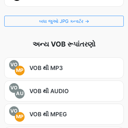
બધા જુઓ JPG કન્વર્ટર →
અન્ય VOB રૂપાંતરણો
VO
VOB થી MP3
MP
VO
VOB થી AUDIO
AU
VO
VOB થી MPEG
MP