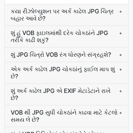
કયા રીઝોલ્યુશન પર અર્ક કાઢેલ JPG ચિત્ર
+
બહાર આવે છે?
શું હું VOB ફાઇલમાંથી દરેક ચોકઠાંને JPG
+
તરીકે કાઢી શકું?
શું JPG ચિત્રો VOB રંગ ધોરણને સંગ્રહશે?
+
એક અર્ક કાઢેલ JPG ચોકઠાંનું ફાઈલ માપ શું
+
છે?
શું અર્ક કાઢેલ JPG એ EXIF મેટાડેટાને રાખે
+
છે?
VOB થી JPG સુધી ચોકઠાંને કાઢવા માટે કેટલો
+
સમય લે છે?