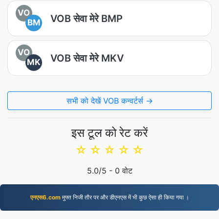
VO
VOB सेवा मेरे BMP
BM
VO
VOB सेवा मेरे MKV
MK
सभी को देखें VOB कन्वर्टर्स →
इस टूल को रेट करें
☆
☆
☆
☆
☆
5.0
/5 -
0
वोट
एनएस6.com
मुफ्त निजी तौर पर और डीएनएस में भी कुछ ऐसा ही किया गया ।