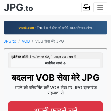
JPG
.to
एनएस6.com
- मिनट में अपने डोमेन को खरीदो. खोज, रजिस्टर, लॉन्च.
JPG.to
VOB
VOB सेवा मेरे JPG
प्रोजेक्ट खोलें:
1 रूपांतरण/ घंटे, 1 फ़ाइल एक समय में
असीमित जाओ →
बदलना VOB सेवा मेरे JPG
अपने को परिवर्तित करें VOB सेवा मेरे JPG दस्तावेज़
सहजता से
अपनी फ़ाइलें चुनें