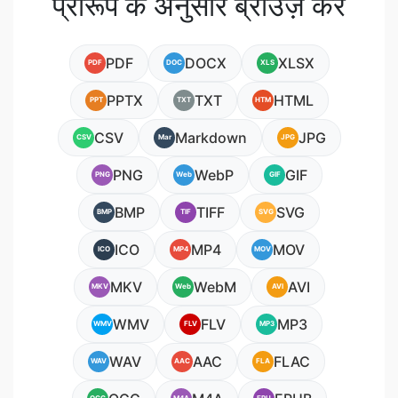
प्रारूप के अनुसार ब्राउज़ करें
PDF
DOCX
XLSX
PDF
DOC
XLS
PPTX
TXT
HTML
PPT
TXT
HTM
CSV
Markdown
JPG
CSV
Mar
JPG
PNG
WebP
GIF
PNG
Web
GIF
BMP
TIFF
SVG
BMP
TIF
SVG
ICO
MP4
MOV
ICO
MP4
MOV
MKV
WebM
AVI
MKV
Web
AVI
WMV
FLV
MP3
WMV
FLV
MP3
WAV
AAC
FLAC
WAV
AAC
FLA