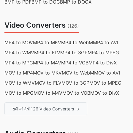
BMP to PDF
BMP to DOC
BMP to DOCX
Video Converters
(126)
MP4 to MOV
MP4 to MKV
MP4 to WebM
MP4 to AVI
MP4 to WMV
MP4 to FLV
MP4 to 3GP
MP4 to MPEG
MP4 to MPG
MP4 to M4V
MP4 to VOB
MP4 to DivX
MOV to MP4
MOV to MKV
MOV to WebM
MOV to AVI
MOV to WMV
MOV to FLV
MOV to 3GP
MOV to MPEG
MOV to MPG
MOV to M4V
MOV to VOB
MOV to DivX
सभी को देखें 126 Video Converters →