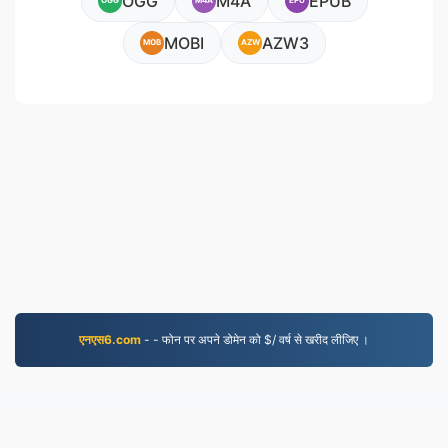
OGG
M4A
EPUB
OGG
M4A
EPU
MOBI
AZW3
MOB
AZW
एनएस6.com
- - फोन पर अपने डोमेन को $/ वर्ष से खरीद लीजिए ।
JPG.to