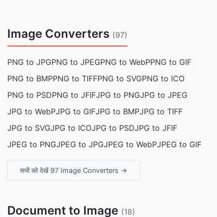
Image Converters
(97)
PNG to JPG
PNG to JPEG
PNG to WebP
PNG to GIF
PNG to BMP
PNG to TIFF
PNG to SVG
PNG to ICO
PNG to PSD
PNG to JFIF
JPG to PNG
JPG to JPEG
JPG to WebP
JPG to GIF
JPG to BMP
JPG to TIFF
JPG to SVG
JPG to ICO
JPG to PSD
JPG to JFIF
JPEG to PNG
JPEG to JPG
JPEG to WebP
JPEG to GIF
सभी को देखें 97 Image Converters →
Document to Image
(18)