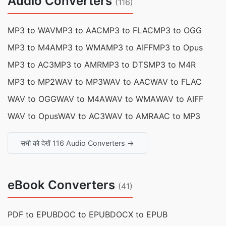
Audio Converters
(116)
MP3 to WAV
MP3 to AAC
MP3 to FLAC
MP3 to OGG
MP3 to M4A
MP3 to WMA
MP3 to AIFF
MP3 to Opus
MP3 to AC3
MP3 to AMR
MP3 to DTS
MP3 to M4R
MP3 to MP2
WAV to MP3
WAV to AAC
WAV to FLAC
WAV to OGG
WAV to M4A
WAV to WMA
WAV to AIFF
WAV to Opus
WAV to AC3
WAV to AMR
AAC to MP3
सभी को देखें 116 Audio Converters →
eBook Converters
(41)
PDF to EPUB
DOC to EPUB
DOCX to EPUB