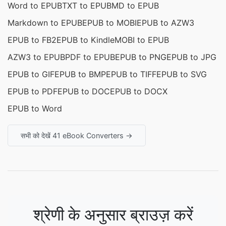
Word to EPUB
TXT to EPUB
MD to EPUB
Markdown to EPUB
EPUB to MOBI
EPUB to AZW3
EPUB to FB2
EPUB to Kindle
MOBI to EPUB
AZW3 to EPUB
PDF to EPUB
EPUB to PNG
EPUB to JPG
EPUB to GIF
EPUB to BMP
EPUB to TIFF
EPUB to SVG
EPUB to PDF
EPUB to DOC
EPUB to DOCX
EPUB to Word
सभी को देखें 41 eBook Converters →
श्रेणी के अनुसार ब्राउज़ करें