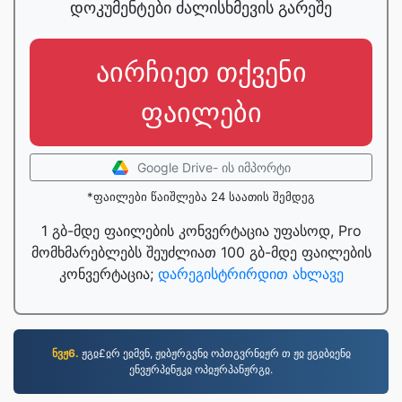
დოკუმენტები ძალისხმევის გარეშე
აირჩიეთ თქვენი
ფაილები
Google Drive- ის იმპორტი
*ფაილები წაიშლება 24 საათის შემდეგ
1 გბ-მდე ფაილების კონვერტაცია უფასოდ, Pro
მომხმარებლებს შეუძლიათ 100 გბ-მდე ფაილების
კონვერტაცია;
დარეგისტრირდით ახლავე
ნვჟ6.
ჟგჲ£ჲრ ეჲმვნ, ჟჲბჟრგვნჲ ოპთგვრნჲჟრ თ ჟჲ ჟგჲბჲენჲ
ენვჟრპჲნჟკჲ ოპჲჟრპანჟრგჲ.