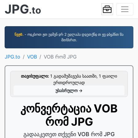
JPG
.to
ნვჟ6.
- ოჲკსოთ ჟთ ეჲმვნ ჲრ 2 ეჲლაპა დჲეთქნჲ თ ჟვ ჲბყპნთ ჱა
მთნსრთ.
JPG.to
VOB
VOB რომ JPG
თავისუფალი:
1 გადამუშავება საათში, 1 ფაილი
ერთდროულად
უსასრულო →
კონვერტაცია VOB
რომ JPG
გადააკეთეთ თქვენი VOB რომ JPG