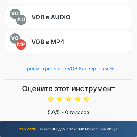
VO
VOB в AUDIO
AU
VO
VOB в MP4
MP
Просмотреть все VOB Конвертеры →
Оцените этот инструмент
☆
☆
☆
☆
☆
5.0
/5 -
0
голосов
ns6.com
- Покупайте дом в течение нескольких минут.