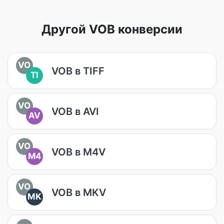
Другой VOB конверсии
VO
VOB в TIFF
TI
VO
VOB в AVI
AV
VO
VOB в M4V
M4
VO
VOB в MKV
MK