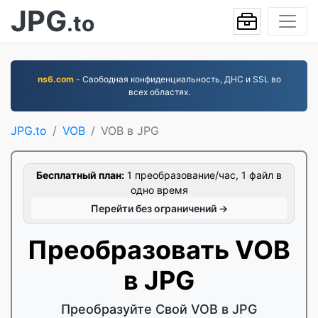
JPG
.to
ns6.com
- Свободная конфиденциальность, ДНС и SSL во
всех областях.
JPG.to
VOB
VOB в JPG
Бесплатный план:
1 преобразование/час, 1 файл в
одно время
Перейти без ограничений →
Преобразовать VOB
в JPG
Преобразуйте Свой VOB в JPG