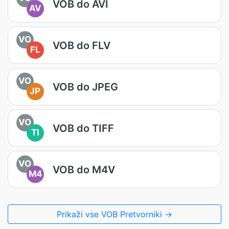
VOB do AVI
AV
VO
VOB do FLV
FL
VO
VOB do JPEG
JP
VO
VOB do TIFF
TI
VO
VOB do M4V
M4
Prikaži vse VOB Pretvorniki →