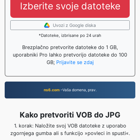
Izberite svoje datoteke
Uvozi z Google diska
*Datoteke, izbrisane po 24 urah
Brezplačno pretvorite datoteke do 1 GB,
uporabniki Pro lahko pretvorijo datoteke do 100
GB;
Prijavite se zdaj
ns6.com
–Vaša domena, prav.
Kako pretvoriti VOB do JPG
1. korak: Naložite svoj VOB datoteke z uporabo
zgornjega gumba ali s funkcijo »povleci in spusti«.