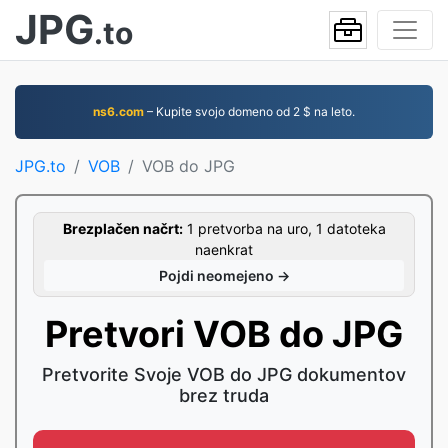
JPG
.to
ns6.com
– Kupite svojo domeno od 2 $ na leto.
JPG.to
VOB
VOB do JPG
Brezplačen načrt:
1 pretvorba na uro, 1 datoteka
naenkrat
Pojdi neomejeno →
Pretvori VOB do JPG
Pretvorite Svoje VOB do JPG dokumentov
brez truda