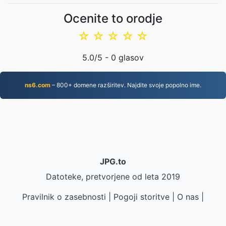
Ocenite to orodje
☆
☆
☆
☆
☆
5.0
/5 -
0
glasov
ns6.com
– 800+ domene razširitev. Najdite svoje popolno ime.
JPG.to
Datoteke, pretvorjene od leta 2019
Pravilnik o zasebnosti
|
Pogoji storitve
|
O nas
|
Kontaktirajte nas
|
API
|
Vzorci
|
Namesti program
© 2026 JPG.to
|
VPS.org
LLC | Izdelal
nadermx