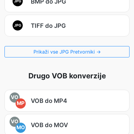
BMP do JPG
JPG
TIFF do JPG
JPG
Prikaži vse JPG Pretvorniki →
Drugo VOB konverzije
VO
VOB do MP4
MP
VO
VOB do MOV
MO