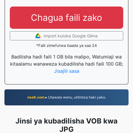
Chagua faili zako
Import kutoka Google Gilma
*Faili zimefutwa baada ya saa 24
Badilisha hadi faili 1 GB bila malipo, Watumiaji wa
kitaalamu wanaweza kubadilisha hadi faili 100 GB;
Jisajili sasa
nse6.com
▸ Utawala wenu, ulitimiza haki yako.
Jinsi ya kubadilisha VOB kwa
JPG