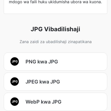
mdogo wa faili huku ukidumisha ubora wa kuona.
JPG Vibadilishaji
Zana zaidi za ubadilishaji zinapatikana
PNG kwa JPG
JPG
JPEG kwa JPG
JPG
WebP kwa JPG
JPG