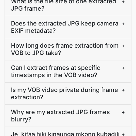
What is the file size of one extracted
+
JPG frame?
Does the extracted JPG keep camera
+
EXIF metadata?
How long does frame extraction from
+
VOB to JPG take?
Can I extract frames at specific
+
timestamps in the VOB video?
Is my VOB video private during frame
+
extraction?
Why are my extracted JPG frames
+
blurry?
Je, kifaa hiki kinaunga mkono kubadili
+