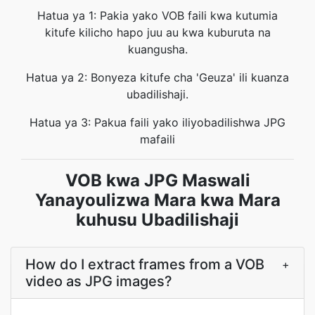
Hatua ya 1: Pakia yako VOB faili kwa kutumia
kitufe kilicho hapo juu au kwa kuburuta na
kuangusha.
Hatua ya 2: Bonyeza kitufe cha 'Geuza' ili kuanza
ubadilishaji.
Hatua ya 3: Pakua faili yako iliyobadilishwa JPG
mafaili
VOB kwa JPG Maswali
Yanayoulizwa Mara kwa Mara
kuhusu Ubadilishaji
How do I extract frames from a VOB
+
video as JPG images?