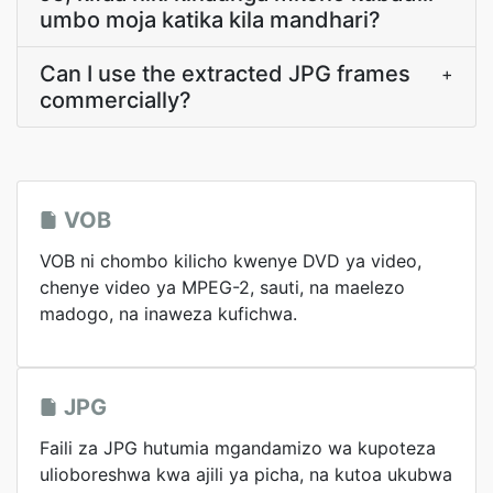
umbo moja katika kila mandhari?
Can I use the extracted JPG frames
+
commercially?
VOB
VOB ni chombo kilicho kwenye DVD ya video,
chenye video ya MPEG-2, sauti, na maelezo
madogo, na inaweza kufichwa.
JPG
Faili za JPG hutumia mgandamizo wa kupoteza
ulioboreshwa kwa ajili ya picha, na kutoa ukubwa