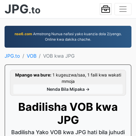
JPG
.to
nse6.com
Armstrong Nunua nafasi yako kuanzia dola 2/yengo.
Online kwa dakika chache.
JPG.to
VOB
VOB kwa JPG
Mpango wa bure:
1 kugeuzwa/saa, 1 faili kwa wakati
mmoja
Nenda Bila Mipaka →
Badilisha VOB kwa
JPG
Badilisha Yako VOB kwa JPG hati bila juhudi