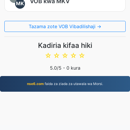
VOB kwa MKV
MK
Tazama zote VOB Vibadilishaji →
Kadiria kifaa hiki
☆
☆
☆
☆
☆
5.0
/5 -
0
kura
nse6.com
faida za ziada za utawala wa Morsi.