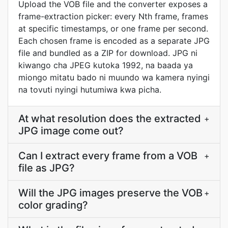
Upload the VOB file and the converter exposes a
frame-extraction picker: every Nth frame, frames
at specific timestamps, or one frame per second.
Each chosen frame is encoded as a separate JPG
file and bundled as a ZIP for download. JPG ni
kiwango cha JPEG kutoka 1992, na baada ya
miongo mitatu bado ni muundo wa kamera nyingi
na tovuti nyingi hutumiwa kwa picha.
At what resolution does the extracted
+
JPG image come out?
Can I extract every frame from a VOB
+
file as JPG?
Will the JPG images preserve the VOB
+
color grading?