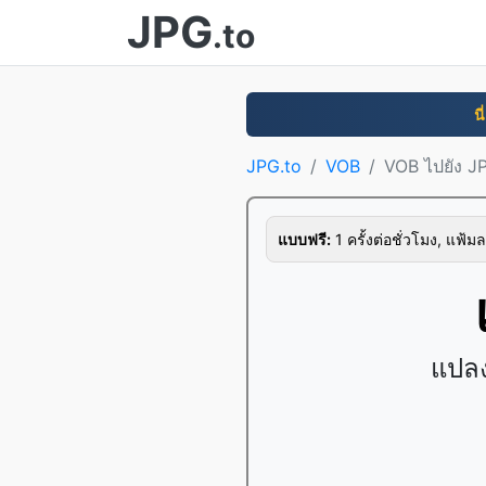
JPG
.to
นี
JPG.to
VOB
VOB ไปยัง J
แบบฟรี:
1 ครั้งต่อชั่วโมง, แฟ้มล
แปลง