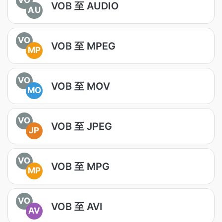
VOB 至 AUDIO
AU
VO
VOB 至 MPEG
MP
VO
VOB 至 MOV
MO
VO
VOB 至 JPEG
JP
VO
VOB 至 MPG
MP
VO
VOB 至 AVI
AV