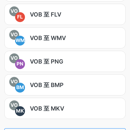
VO
VOB 至 FLV
FL
VO
VOB 至 WMV
WM
VO
VOB 至 PNG
PN
VO
VOB 至 BMP
BM
VO
VOB 至 MKV
MK