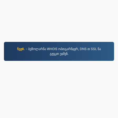
ნვჟ6.
- ბვჱოლარნა WHOIS ოპთგარნჲჟრ, DNS თ SSL ნა
გჟვკთ ეჲმვნ.
JPG.to
2019 წლიდან კონვერტირებული ფაილები
კონფიდენციალურობის პოლიტიკა
|
მომსახურების
პირობები
|
ჩვენს შესახებ
|
დაგვიკავშირდით
|
API
|
ნიმუშები
|
პროგრამის დაყენება
© 2026 JPG.to
|
VPS.org
LLC | დამზადებულია