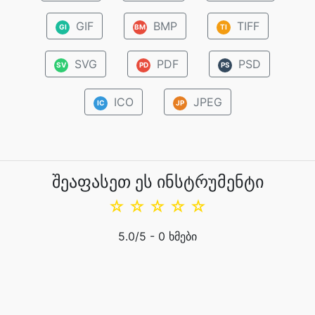
GIF
BMP
TIFF
GI
BM
TI
SVG
PDF
PSD
SV
PD
PS
ICO
JPEG
IC
JP
შეაფასეთ ეს ინსტრუმენტი
☆
☆
☆
☆
☆
5.0
/5 -
0
ხმები