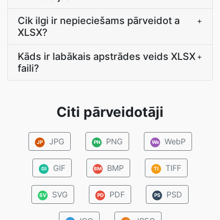
Cik ilgi ir nepieciešams pārveidot a
+
XLSX?
Kāds ir labākais apstrādes veids XLSX
+
faili?
Citi pārveidotāji
JPG
PNG
WebP
JP
PN
We
GIF
BMP
TIFF
GI
BM
TI
SVG
PDF
PSD
SV
PD
PS