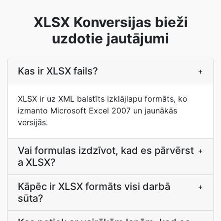
XLSX Konversijas bieži
uzdotie jautājumi
Kas ir XLSX fails?
+
XLSX ir uz XML balstīts izklājlapu formāts, ko
izmanto Microsoft Excel 2007 un jaunākās
versijās.
Vai formulas izdzīvot, kad es pārvērst
+
a XLSX?
Kāpēc ir XLSX formāts visi darbā
+
sūta?