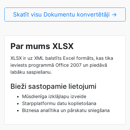
Skatīt visu Dokumentu konvertētāji →
Par mums XLSX
XLSX ir uz XML balstīts Excel formāts, kas tika
ieviests programmā Office 2007 un piedāvā
labāku saspiešanu.
Bieži sastopamie lietojumi
Mūsdienīga izklājlapu izveide
Starpplatformu datu koplietošana
Biznesa analītika un pārskatu sniegšana