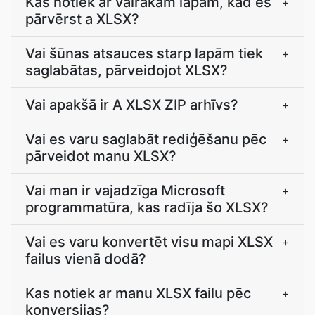
Kas notiek ar vairākām lapām, kad es
+
pārvērst a XLSX?
Vai šūnas atsauces starp lapām tiek
+
saglabātas, pārveidojot XLSX?
Vai apakšā ir A XLSX ZIP arhīvs?
+
Vai es varu saglabāt rediģēšanu pēc
+
pārveidot manu XLSX?
Vai man ir vajadzīga Microsoft
+
programmatūra, kas radīja šo XLSX?
Vai es varu konvertēt visu mapi XLSX
+
failus vienā dodā?
Kas notiek ar manu XLSX failu pēc
+
konversijas?