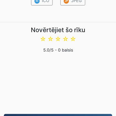
ICO
JPEG
IC
JP
Novērtējiet šo rīku
☆
☆
☆
☆
☆
5.0
/5 -
0
balsis