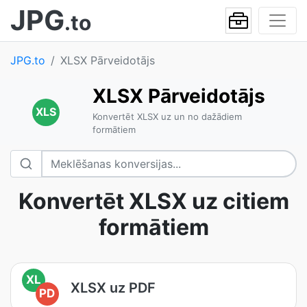
JPG
.to
JPG.to
XLSX Pārveidotājs
XLSX Pārveidotājs
XLS
Konvertēt XLSX uz un no dažādiem
formātiem
Konvertēt XLSX uz citiem
formātiem
XL
XLSX uz PDF
PD