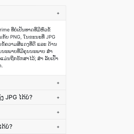
+
 ທີ່ບໍ່ເປັນທາດທີ່ມີຫົວຂໍ້
ນກັບ PNG, ໃນຂະນະທີ່ JPG
ຄວາມ​ສີ​ແດງ​ທີ່​ດີ ແລະ ດ້ານ​
ງຄຸນນະພາບທີ່ມີຄຸນນະພາບ ສຳ
ມ່ນຖືກຮັກສາໄວ້; ສຳ ລັບເປົ້າ
ດ.
+
 JPG ໄດ້ບໍ?
+
+
ດ້ບໍ?
+