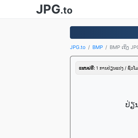
JPG
.to
JPG.to
BMP
BMP ເຖິງ JP
ແຜນຟຣີ:
1 ການປ່ຽນແປງ / ຊົ່ວໂມ
ປ່ຽ