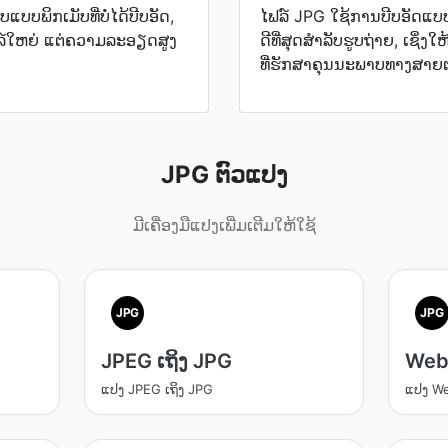
ບ​ພິກເມັບ​ທີ່​ບໍ່​ໄດ້​ບີບອັດ,
ໄຟລ໌ JPG ໃຊ້ການບີບອັດແບບ 
ໄຟລ໌​ໃຫຍ່ ແຕ່​ຄວາມ​ລະອຽດ​ສູງ​
ດີທີ່ສຸດສຳລັບຮູບຖ່າຍ, ເຊ
ທີ່ຮັກສາຄຸນນະພາບທາງສາຍຕ
JPG ຕົວແປງ
ມີເຄື່ອງມືແປງເພີ່ມເຕີມໃຫ້ໃຊ້
JPG
JPG
JPEG ເຖິງ JPG
WebP
ແປງ JPEG ເຖິງ JPG
ແປງ We