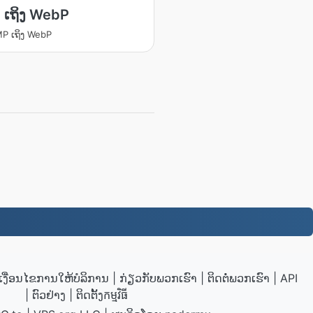
 ເຖິງ WebP
P ເຖິງ WebP
ເງື່ອນໄຂການໃຫ້ບໍລິການ
|
ກ່ຽວກັບພວກເຮົາ
|
ຕິດຕໍ່ພວກເຮົາ
|
API
|
ຕົວຢ່າງ
|
ຕິດຕັ້ງ​កម្មវិធី