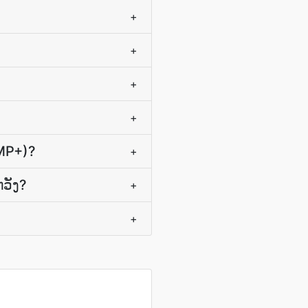
+
+
+
+
MP+)?
+
​ຫວັງ?
+
+