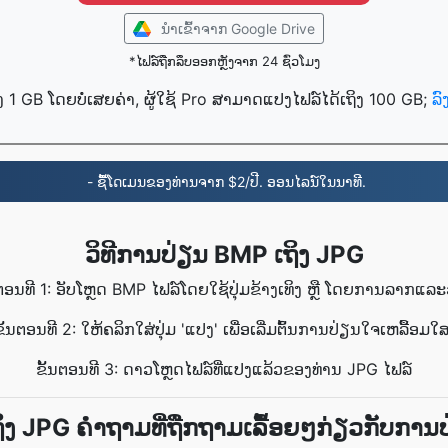
ນໍາເຂົ້າ​ຈາກ Google Drive
*ໄຟລ໌ຖືກລຶບອອກຫຼັງຈາກ 24 ຊົ່ວໂມງ
ງ 1 GB ໂດຍບໍ່ເສຍຄ່າ, ຜູ້ໃຊ້ Pro ສາມາດແປງໄຟລ໌ໄດ້ເຖິງ 100 GB;
ລ
- ຊື້ໂດເມນຂອງທ່ານຈາກ $2/ປີ. ອອນໄລນ໌ໃນນາທີ.
ວິທີການປ່ຽນ BMP ເຖິງ JPG
ນຕອນທີ 1: ອັບໂຫຼດ BMP ໄຟລ໌ໂດຍໃຊ້ປຸ່ມຂ້າງເທິງ ຫຼື ໂດຍການລາກແລະ
ຂັ້ນຕອນທີ 2: ໃຫ້ຄລິກໃສ່ປຸ່ມ 'ແປງ' ເພື່ອເລີ່ມຕົ້ນການປ່ຽນໃຈເຫລື້ອມໃສ
ຂັ້ນຕອນທີ 3: ດາວໂຫຼດໄຟລ໌ທີ່ແປງແລ້ວຂອງທ່ານ JPG ໄຟລ໌
ິງ JPG ຄຳຖາມທີ່ຖືກຖາມເລື້ອຍໆກ່ຽວກັບການ