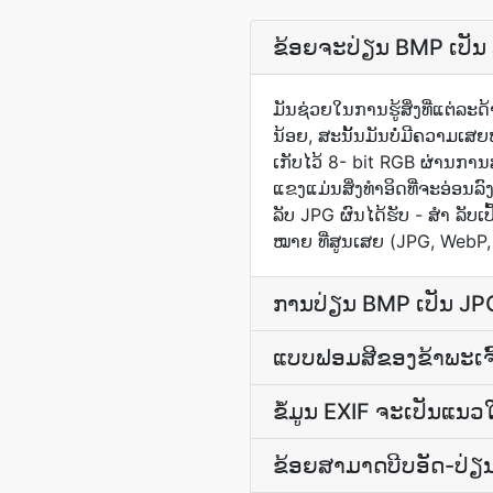
ຂ້ອຍຈະປ່ຽນ BMP ເປັນ
ມັນຊ່ວຍໃນການຮູ້ສິ່ງທີ່ແຕ່ລະດ
ນ້ອຍ, ສະນັ້ນມັນບໍ່ມີຄວາມ
ເກັບ​ໄວ້ 8- bit RGB ຜ່ານ​ການ
ແຂງ​ແມ່ນ​ສິ່ງ​ທຳອິດ​ທີ່​ຈະ​ອ
ລັບ JPG ຜົນໄດ້ຮັບ - ສຳ ລັບເ
ໝາຍ ທີ່ສູນເສຍ (JPG, WebP,
ການ​ປ່ຽນ BMP ເປັນ JPG 
ແບບຟອມສີຂອງຂ້າພະເຈົ້
ຂໍ້ມູນ EXIF ຈະເປັນແນວ
ຂ້ອຍສາມາດບີບອັດ-ປ່ຽນ