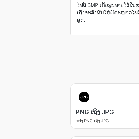
ໄຟລ໌ BMP ເກັບ​ຮູບພາບ​ໄວ້​ໃນ​ຮູບແບ
ເຊິ່ງ​ຈະ​ສົ່ງ​ຜົນ​ໃຫ້​ມີ​ຂະໜາດ​
ສຸດ.
JPG
PNG ເຖິງ JPG
ແປງ PNG ເຖິງ JPG