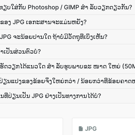
 ທຽບໃສ່ກັບ Photoshop / GIMP ສຳ ລັບວຽກດຽວກັນ?
ຂອງ JPG ເອກະສານຈະແມ່ນຫຍັງ?
ຈະນ້ອຍປານໃດ ຖ້າບໍ່ມີວັດຖຸທີ່ເບິ່ງເຫັນ?
າເປັນສ່ວນຕົວບໍ?
ເຮັດວຽກໄດ້ແນວໃດ ສຳ ລັບຮູບພາບຂະ ໜາດ ໃຫຍ່ (50
​ປ່ຽນ​ແປງ​ຂອງ​ຂ້ອຍ​ຈຶ່ງ​ໃຫຍ່​ກວ່າ / ນ້ອຍ​ກວ່າ​ທີ່​ຂ້ອຍ​ຄາດ
ີ່ປ່ຽນເປັນ JPG ຢ່າງເປັນທາງການໄດ້ບໍ?
JPG