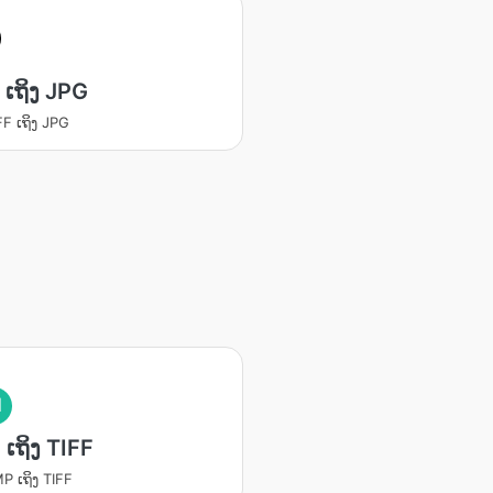
 ເຖິງ JPG
FF ເຖິງ JPG
I
ເຖິງ TIFF
P ເຖິງ TIFF