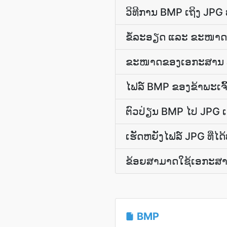
ວິທີການ BMP ເຖິງ JPG
ຂໍ້ລະອຽດ ແລະ ຂະໜາດ
ຂະໜາດຂອງເອກະສານ JPG 
ໄຟລ໌ BMP ຂອງຂ້າພະເຈົ້
ຕົວປ່ຽນ BMP ໄປ JPG 
ເຮັດ​ຫຍັງ​ໄຟລ໌ JPG ທີ່​ໄດ້
ຂ້ອຍສາມາດໃຊ້ເອກະສານທ
BMP