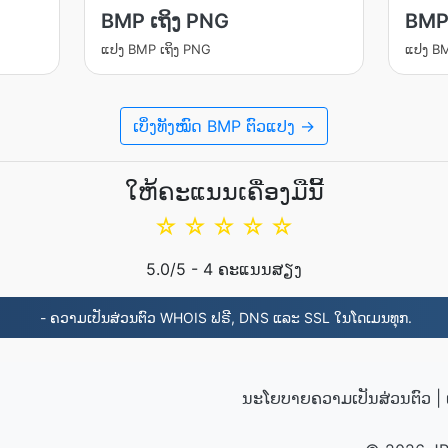
BMP ເຖິງ PNG
BMP
ແປງ BMP ເຖິງ PNG
ແປງ BM
ເບິ່ງທັງໝົດ BMP ຕົວແປງ →
ໃຫ້ຄະແນນເຄື່ອງມືນີ້
☆
☆
☆
☆
☆
5.0
/5 -
4
ຄະແນນສຽງ
- ຄວາມເປັນສ່ວນຕົວ WHOIS ຟຣີ, DNS ແລະ SSL ໃນໂດເມນທຸກ.
ນະໂຍບາຍຄວາມເປັນສ່ວນຕົວ
|