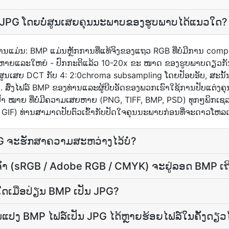
 JPG ໂດຍບໍ່ສູນເສຍຄຸນນະພາບຂອງຮູບພາບໄດ້ແນວໃດ?
້ານແມ່ນ: BMP ແມ່ນຫຼັກການທີ່ແທ້ຈິງຂອງແຖວ RGB ທີ່ບໍ່ມີການ comprime
ເສຍຫາຍແລະໃຫຍ່ - ປົກກະຕິແລ້ວ 10-20x ຂະ ໜາດ ຂອງຮູບພາບດຽວກັ
ສູນເສຍ DCT ກັບ 4: 2:0chroma subsampling ໂດຍ​ປັອບ​ອັບ, ສະນັ້ນ​ຂໍ້
່ອນ​ລົງ. ສົ່ງໄຟລ໌ BMP ຂອງທ່ານແລະຜູ້ບີບອັດຂອງພວກເຮົາໃຊ້ການປັບແຕ່
ປົ້າ ໝາຍ ທີ່ບໍ່ມີຄວາມເສຍຫາຍ (PNG, TIFF, BMP, PSD) ທຸກໆພິກເຊລແ
 GIF) ທ່ານສາມາດປັບຕົວເຂົ້າກັບປັດໃຈຄຸນນະພາບກ່ອນທີ່ຈະດາວໂຫລ
ຈະ​ຮັກສາ​ຄວາມ​ສະຫວ່າງ​ໄວ້​ບໍ່?
າ (sRGB / Adobe RGB / CMYK) ຈະຢູ່ລອດ BMP ເຖິງ
ໃດເມື່ອປ່ຽນ BMP ເປັນ JPG?
ແປງ BMP ໄຟລ໌ເປັນ JPG ໄດ້ຫຼາຍຮ້ອຍໄຟລ໌ໃນຄັ້ງດຽວໄ