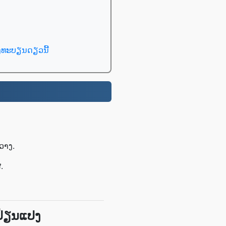
ົງທະບຽນດຽວນີ້
ວາງ.
.
ປ່ຽນແປງ