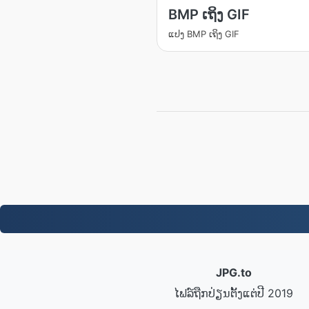
BMP ເຖິງ GIF
ແປງ BMP ເຖິງ GIF
JPG.to
ໄຟລ໌ຖືກປ່ຽນຕັ້ງແຕ່ປີ 2019