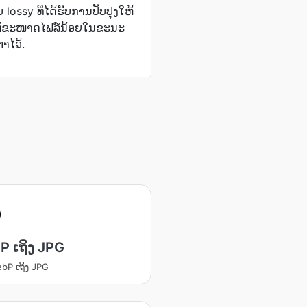
lossy ທີ່ໄດ້ຮັບການປັບປຸງໃຫ້
ິ່ງໃຫ້ຂະໜາດໄຟລ໌ນ້ອຍໃນຂະນະ
າໄວ້.
 ເຖິງ JPG
bP ເຖິງ JPG