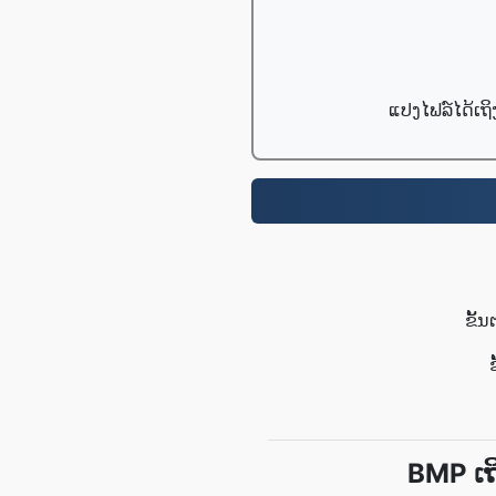
ແປງໄຟລ໌ໄດ້ເຖິ
ຂັ້
BMP ເຖ