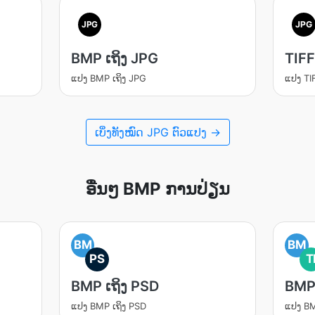
JPG
JPG
BMP ເຖິງ JPG
TIFF
ແປງ BMP ເຖິງ JPG
ແປງ TI
ເບິ່ງທັງໝົດ JPG ຕົວແປງ →
ອື່ນໆ BMP ການປ່ຽນ
BM
BM
PS
T
BMP ເຖິງ PSD
BMP 
ແປງ BMP ເຖິງ PSD
ແປງ BM