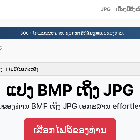
JPG
ເຄື່ອງມືທັງໝ
- 800+ ໂດເມນຂະຫຍາຍ. ຊອກຫາຊື່ທີ່ສົມບູນແບບຂອງທ່ານ.
G
ງ, 1 ໄຟລ໌ໃນແຕ່ລະຄັ້ງ
ແປງ BMP ເຖິງ JPG
ນຂອງທ່ານ BMP ເຖິງ JPG ເອ​ກະ​ສານ effortle
ເລືອກໄຟລ໌ຂອງທ່ານ