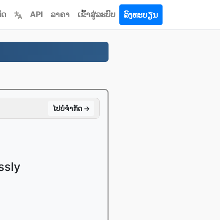
ົດ
API
ລາຄາ
ເຂົ້າ​ສູ່​ລະ​ບົບ
ລົງທະບຽນ
ໄປ​ບໍ່​ຈໍາກັດ →
ssly