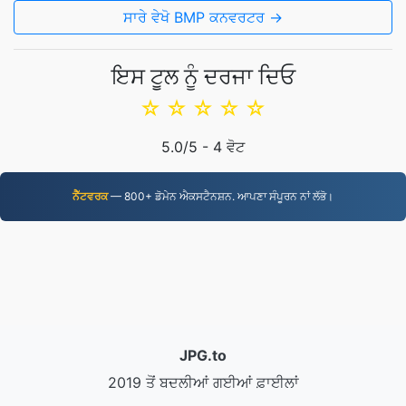
ਸਾਰੇ ਵੇਖੋ BMP ਕਨਵਰਟਰ →
ਇਸ ਟੂਲ ਨੂੰ ਦਰਜਾ ਦਿਓ
☆
☆
☆
☆
☆
5.0
/5 -
4
ਵੋਟ
ਨੈੱਟਵਰਕ
— 800+ ਡੋਮੇਨ ਐਕਸਟੈਨਸ਼ਨ. ਆਪਣਾ ਸੰਪੂਰਨ ਨਾਂ ਲੱਭੋ।
JPG.to
2019 ਤੋਂ ਬਦਲੀਆਂ ਗਈਆਂ ਫ਼ਾਈਲਾਂ