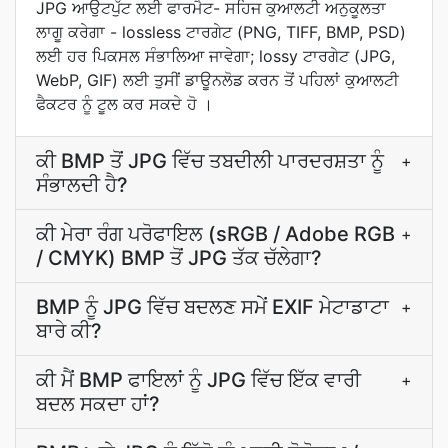
JPG ਆਉਟਪੁੱਟ ਲਈ ਫਾਰਮੈਟ- ਸਹਿਜ ਕੁਆਲਟੀ ਅਨੁਕੂਲਤਾ
ਲਾਗੂ ਕਰੇਗਾ - lossless ਟਾਰਗੇਟ (PNG, TIFF, BMP, PSD)
ਲਈ ਹਰ ਪਿਕਸਲ ਸੰਭਾਲਿਆ ਜਾਵੇਗਾ; lossy ਟਾਰਗੇਟ (JPG,
WebP, GIF) ਲਈ ਤੁਸੀਂ ਡਾਊਨਲੋਡ ਕਰਨ ਤੋਂ ਪਹਿਲਾਂ ਕੁਆਲਟੀ
ਫੈਕਟਰ ਨੂੰ ਟੂਲ ਕਰ ਸਕਦੇ ਹੋ ।
ਕੀ BMP ਤੋਂ JPG ਵਿੱਚ ਤਬਦੀਲੀ ਪਾਰਦਰਸ਼ਤਾ ਨੂੰ
+
ਸੰਭਾਲਦੀ ਹੈ?
ਕੀ ਮੇਰਾ ਰੰਗ ਪਰੋਫਾਇਲ (sRGB / Adobe RGB
+
/ CMYK) BMP ਤੋਂ JPG ਤੱਕ ਚੱਲੇਗਾ?
BMP ਨੂੰ JPG ਵਿੱਚ ਬਦਲਣ ਸਮੇਂ EXIF ਮੇਟਾਡਾਟਾ
+
ਬਾਰੇ ਕੀ?
ਕੀ ਮੈਂ BMP ਫਾਇਲਾਂ ਨੂੰ JPG ਵਿੱਚ ਇੱਕ ਵਾਰੀ
+
ਬਦਲ ਸਕਦਾ ਹਾਂ?