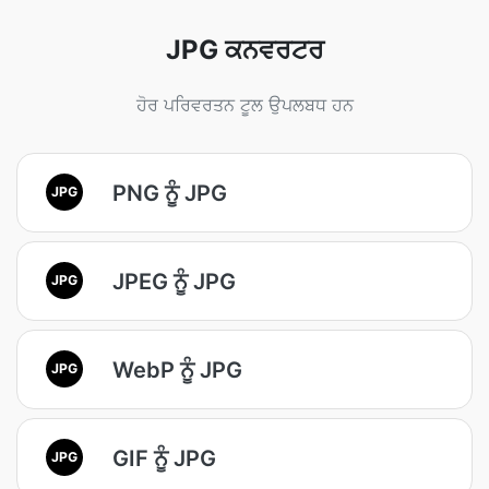
JPG ਕਨਵਰਟਰ
ਹੋਰ ਪਰਿਵਰਤਨ ਟੂਲ ਉਪਲਬਧ ਹਨ
PNG ਨੂੰ JPG
JPG
JPEG ਨੂੰ JPG
JPG
WebP ਨੂੰ JPG
JPG
GIF ਨੂੰ JPG
JPG