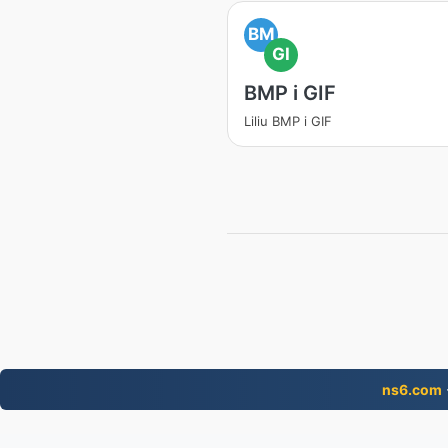
BM
GI
BMP i GIF
Liliu BMP i GIF
ns6.com