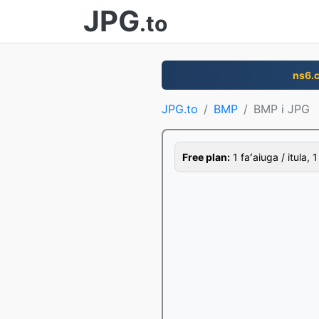
JPG
.to
ns6.
JPG.to
BMP
BMP i JPG
Free plan:
1 faʻaiuga / itula, 1 