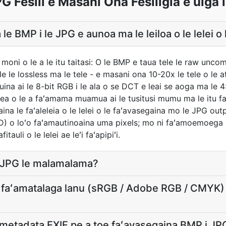
G Fesili e Masani Ona Fesiligia e uiga i
le BMP i le JPG e aunoa ma le leiloa o le lelei o 
 moni o le a le itu taitasi: O le BMP e taua tele le raw u
tele le lossless ma le tele - e masani ona 10-20x le tele o le a
uina ai le 8-bit RGB i le ala o se DCT e leai se aoga ma le
 lea o le a faʻamama muamua ai le tusitusi mumu ma le itu fa
na le faʻaleleia o le lelei o le faʻavasegaina mo le JPG o
SD) o loʻo faʻamautinoaina uma pixels; mo ni faʻamoemoega 
itauli o le lelei ae leʻi faʻapipiʻi.
le JPG le malamalama?
u faʻamatalaga lanu (sRGB / Adobe RGB / CMYK) 
i metadata EXIF pe a toe faʻavasegaina BMP i JP