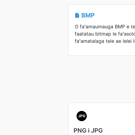
BMP
O faʻamaumauga BMP e teui
faatatau bitmap le faʻasol
faʻamatalaga tele ae lelei
JPG
PNG i JPG