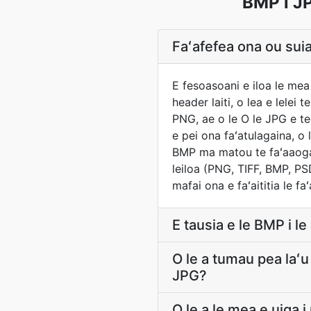
BMP i JP
Faʻafefea ona ou suia 
E fesoasoani e iloa le mea
header laiti, o lea e lelei 
PNG, ae o le O le JPG e te
e pei ona faʻatulagaina, o
BMP ma matou te faʻaaogai
leiloa (PNG, TIFF, BMP, P
mafai ona e faʻaititia le faʻaf
E tausia e le BMP i 
O le a tumau pea laʻ
JPG?
O le a le mea e uiga 