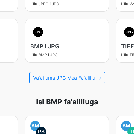
Liliu JPEG i JPG
Liliu 
JPG
JPG
BMP i JPG
TIFF
Liliu BMP i JPG
Liliu T
Va'ai uma JPG Mea Fa'aliliu →
Isi BMP fa'aliliuga
BM
BM
PS
T