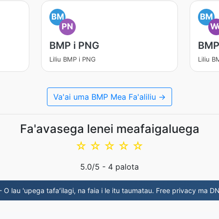
BM
BM
PN
W
BMP i PNG
BMP
Liliu BMP i PNG
Liliu 
Va'ai uma BMP Mea Fa'aliliu →
Fa'avasega lenei meafaigaluega
☆
☆
☆
☆
☆
5.0
/5 -
4
palota
- O lau 'upega tafaʻilagi, na faia i le itu taumatau. Free privacy ma DN