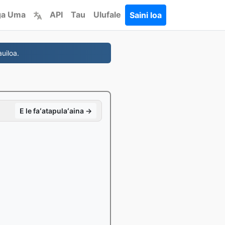
ga Uma
API
Tau
Ulufale
Saini loa
uiloa.
E le faʻatapulaʻaina →