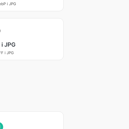
WebP i JPG
 i JPG
IFF i JPG
I