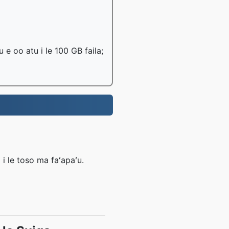
u e oo atu i le 100 GB faila;
 i le toso ma faʻapaʻu.