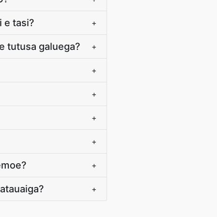
 e tasi?
+
le tutusa galuega?
+
+
+
+
+
moemoe?
+
aʻatauaiga?
+