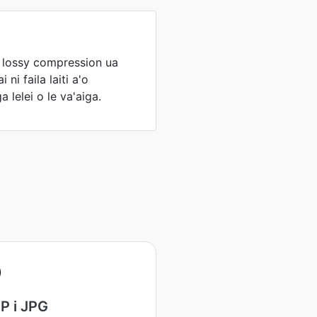
e lossy compression ua
 ni faila laiti a'o
 lelei o le va'aiga.
P i JPG