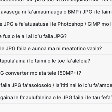
ʻavasega ni faʻamaumauga o BMP i JPG i le taimi
le JPG e faʻatusatusa i le Photoshop / GIMP mo 
 fua o le a i ai loʻu faila JPG?
i le JPG faila e aunoa ma ni meatotino vaaia?
apulaʻaina i le taimi o le toe faʻaleleia?
JPG converter mo ata tele (50MP+)?
u faila JPG faʻasolosolo / laʻititi nai lo loʻu faʻa
aina le faʻaulufaleina o le JPG faila i le tau fef