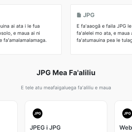
JPG
na ai ata i le fua
E fa'aaogā e faila JPG l
osolo, e maua ai ni
fa'alelei mo ata, e maua ai
 le faʻamalamalamaga.
fa'atumauina pea le tulaga
JPG Mea Fa'aliliu
E tele atu meafaigaluega fa'aliliu e maua
JPG
JPG
JPEG i JPG
Web