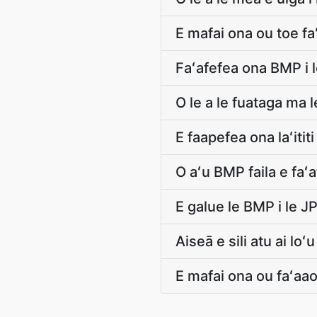
E mafai ona ou toe fa
Faʻafefea ona BMP i 
O le a le fuataga ma le
E faapefea ona laʻitit
O aʻu BMP faila e faʻat
E galue le BMP i le 
Aiseā e sili atu ai loʻ
E mafai ona ou faʻaaog