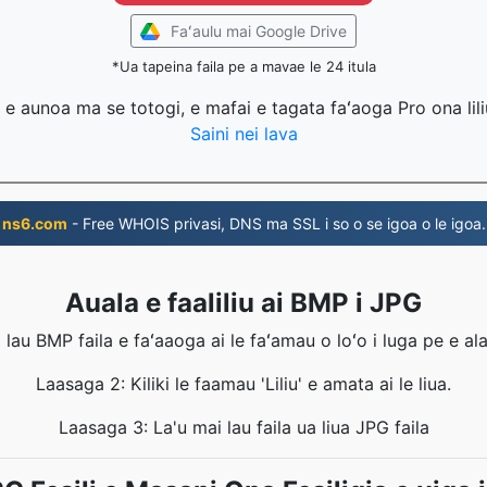
Faʻaulu mai Google Drive
*Ua tapeina faila pe a mavae le 24 itula
la e aunoa ma se totogi, e mafai e tagata faʻaoga Pro ona lili
Saini nei lava
ns6.com
- Free WHOIS privasi, DNS ma SSL i so o se igoa o le igoa.
Auala e faaliliu ai BMP i JPG
 lau BMP faila e faʻaaoga ai le faʻamau o loʻo i luga pe e ala
Laasaga 2: Kiliki le faamau 'Liliu' e amata ai le liua.
Laasaga 3: La'u mai lau faila ua liua JPG faila