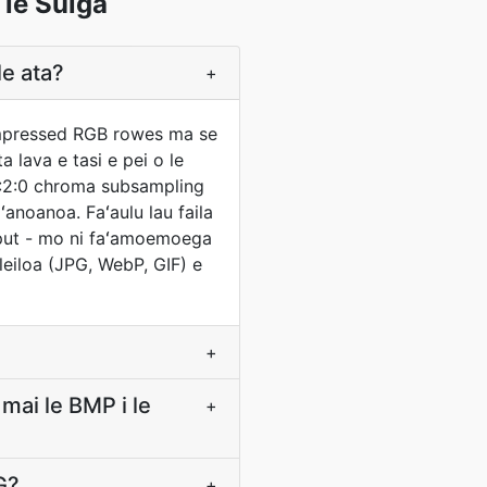
 le Suiga
le ata?
+
ncompressed RGB rowes ma se
ta lava e tasi e pei o le
 4:2:0 chroma subsampling
ʻanoanoa. Faʻaulu lau faila
utput - mo ni faʻamoemoega
leiloa (JPG, WebP, GIF) e
+
mai le BMP i le
+
G?
+