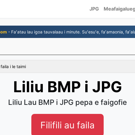
JPG
Meafaigalue
com
- Faʻatau lau igoa tauvalaau i minute. Suʻesuʻe, faʻamaonia, faʻala
faila i le taimi
Liliu BMP i JPG
Liliu Lau BMP i JPG pepa e faigofie
Filifili au faila