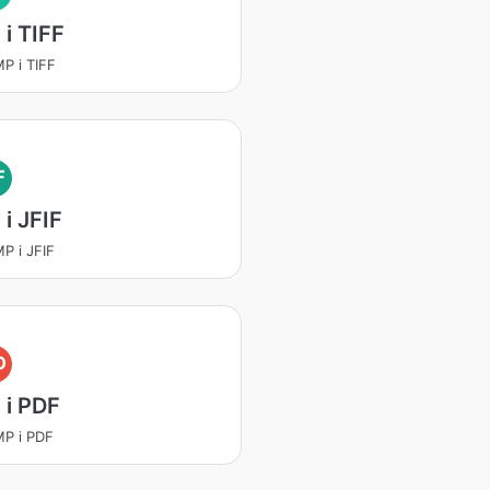
i TIFF
MP i TIFF
F
i JFIF
MP i JFIF
D
 i PDF
BMP i PDF