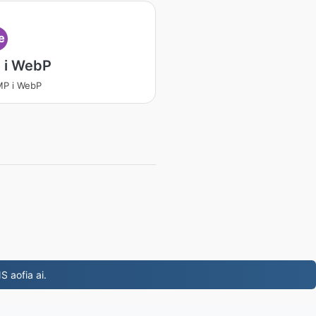
e
 i WebP
BMP i WebP
S aofia ai.