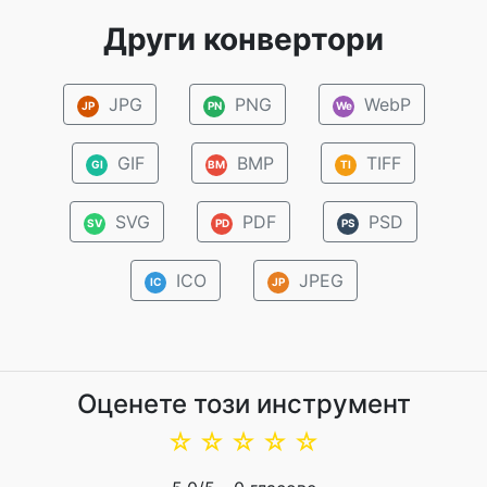
Други конвертори
JPG
PNG
WebP
JP
PN
We
GIF
BMP
TIFF
GI
BM
TI
SVG
PDF
PSD
SV
PD
PS
ICO
JPEG
IC
JP
Оценете този инструмент
☆
☆
☆
☆
☆