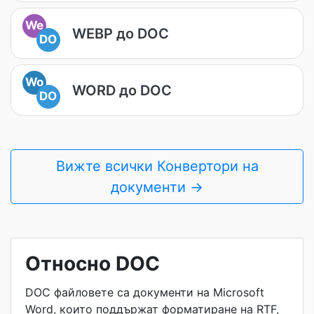
We
WEBP до DOC
DO
Wo
WORD до DOC
DO
Вижте всички Конвертори на
документи →
Относно DOC
DOC файловете са документи на Microsoft
Word, които поддържат форматиране на RTF,