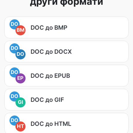
други формати
DO
DOC до BMP
BM
DO
DOC до DOCX
DO
DO
DOC до EPUB
EP
DO
DOC до GIF
GI
DO
DOC до HTML
HT