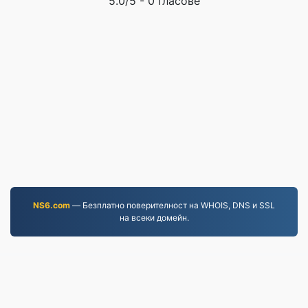
5.0
/5 -
0
гласове
NS6.com
— Безплатно поверителност на WHOIS, DNS и SSL
на всеки домейн.
JPG.to
Файлове, конвертирани от 2019 г. насам