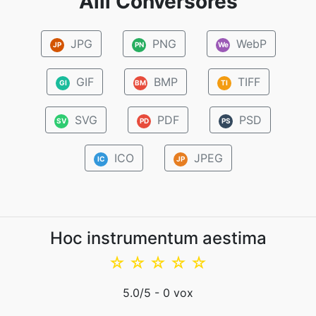
Alii Conversores
JPG
PNG
WebP
JP
PN
We
GIF
BMP
TIFF
GI
BM
TI
SVG
PDF
PSD
SV
PD
PS
ICO
JPEG
IC
JP
Hoc instrumentum aestima
☆
☆
☆
☆
☆
5.0
/5 -
0
vox