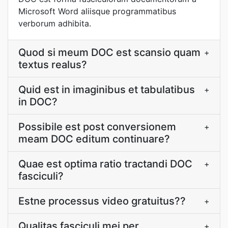
Microsoft Word aliisque programmatibus
verborum adhibita.
Quod si meum DOC est scansio quam
+
textus realus?
Quid est in imaginibus et tabulatibus
+
in DOC?
Possibile est post conversionem
+
meam DOC editum continuare?
Quae est optima ratio tractandi DOC
+
fasciculi?
Estne processus video gratuitus??
+
Qualitas fasciculi mei per
+