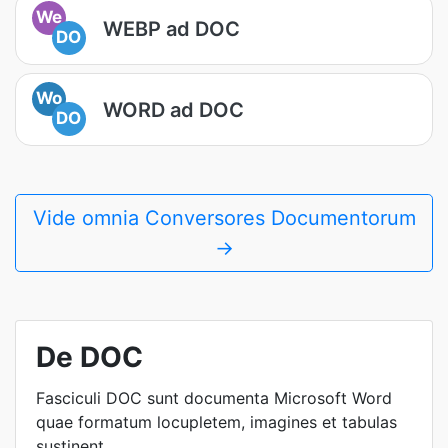
We
WEBP ad DOC
DO
Wo
WORD ad DOC
DO
Vide omnia Conversores Documentorum
→
De DOC
Fasciculi DOC sunt documenta Microsoft Word
quae formatum locupletem, imagines et tabulas
sustinent.