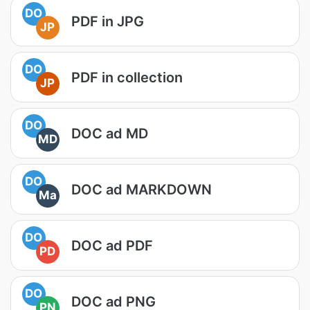
DO
PDF in JPG
JP
DO
PDF in collection
JP
DO
DOC ad MD
MD
DO
DOC ad MARKDOWN
Ma
DO
DOC ad PDF
PD
DO
DOC ad PNG
PN