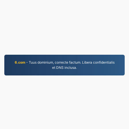
6.com
- Tuus dominium, correcte factum. Libera confidentialis
et DNS inclusa.
JPG.to
Fasciculi conversi ab anno MMXIX
Consilium de Secreto
|
Conditiones Servitii
|
De nobis
|
Contacta Nos
|
API
|
Exemplum
|
Installare
© 2026 JPG.to
|
VPS.org
LLC | Factum ab
nadermx