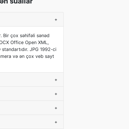
ən suallar
+
. Bir çox səhifəli sənəd
. DOCX Office Open XML,
O standartıdır. JPG 1992-ci
kamera və ən çox veb sayt
+
+
+
+