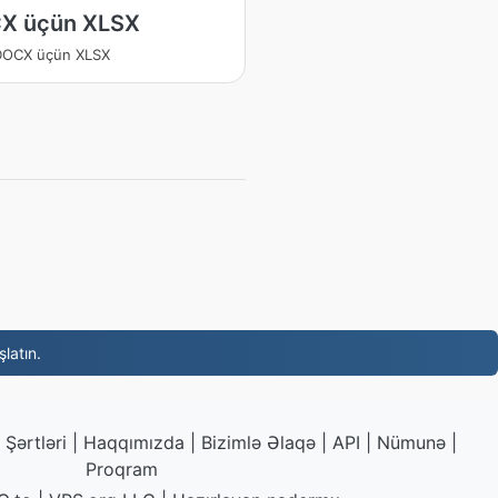
X üçün XLSX
DOCX üçün XLSX
latın.
Şərtləri
|
Haqqımızda
|
Bizimlə Əlaqə
|
API
|
Nümunə
|
Proqram