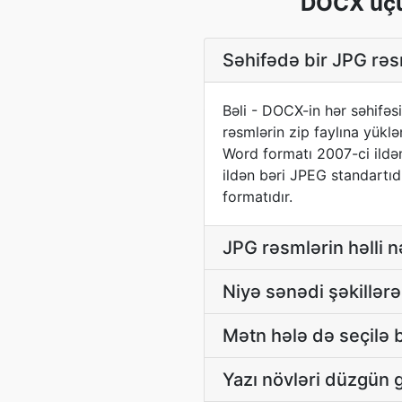
DOCX üçün
Səhifədə bir JPG rə
Bəli - DOCX-in hər səhifəsi
rəsmlərin zip faylına yükl
Word formatı 2007-ci ildən
ildən bəri JPEG standartıd
formatıdır.
JPG rəsmlərin həlli 
Niyə sənədi şəkillər
Mətn hələ də seçilə 
Yazı növləri düzgün 