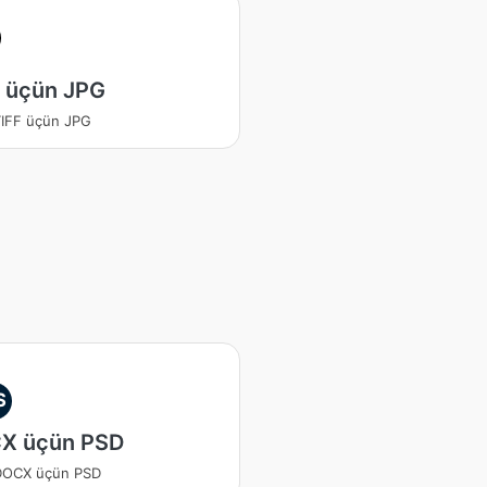
F üçün JPG
TIFF üçün JPG
S
X üçün PSD
 DOCX üçün PSD