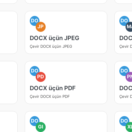
DO
DO
JP
M
DOCX üçün JPEG
DOC
Çevir DOCX üçün JPEG
Çevir
DO
DO
PD
P
DOCX üçün PDF
DOC
Çevir DOCX üçün PDF
Çevir
DO
DO
GI
X