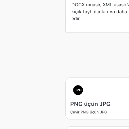
DOCX müasir, XML əsaslı W
kiçik fayl ölçüləri və daha
edir.
JPG
PNG üçün JPG
Çevir PNG üçün JPG