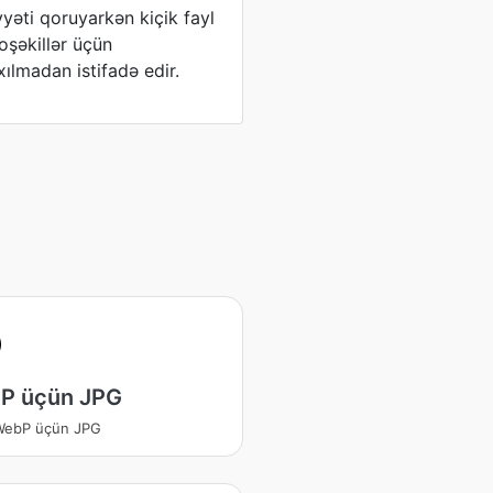
yyəti qoruyarkən kiçik fayl
oşəkillər üçün
ıxılmadan istifadə edir.
P üçün JPG
WebP üçün JPG