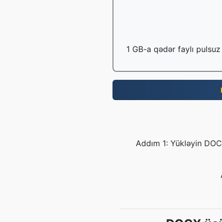
1 GB-a qədər faylı pulsuz 
Addım 1: Yükləyin DOCX