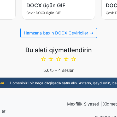
DOCX üçün GIF
DOC
Çevir DOCX üçün GIF
Çevir 
Hamısına baxın DOCX Çeviricilər →
Bu aləti qiymətləndirin
☆
☆
☆
☆
☆
5.0
/5 -
4
səslər
om
— Domeninizi bir neçə dəqiqədə satın alın. Axtarın, qeyd edin, baş
Məxfilik Siyasəti
|
Xidmət 
lar