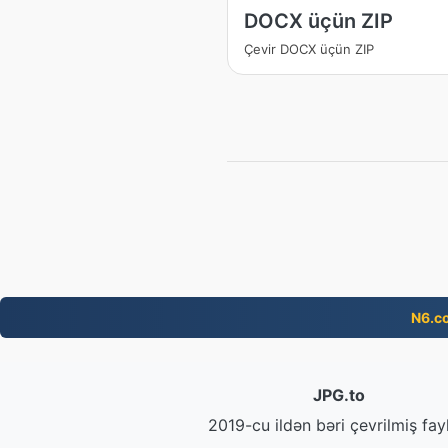
DOCX üçün ZIP
Çevir DOCX üçün ZIP
N6.c
JPG.to
2019-cu ildən bəri çevrilmiş fayl