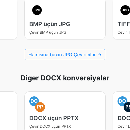
JPG
JPG
BMP üçün JPG
TIF
Çevir BMP üçün JPG
Çevir 
Hamısına baxın JPG Çeviricilər →
Digər DOCX konversiyalar
DO
DO
PP
P
DOCX üçün PPTX
DOC
Çevir DOCX üçün PPTX
Çevir