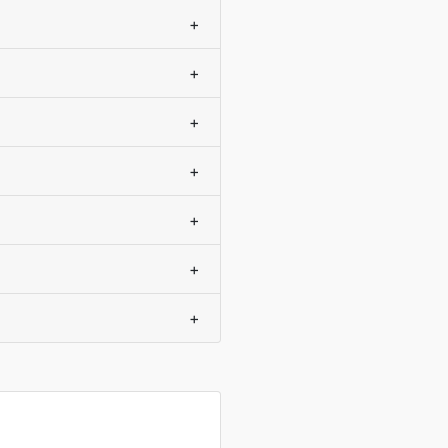
+
+
+
+
+
+
+