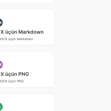
a
X üçün Markdown
 DOCX üçün Markdown
N
X üçün PNG
 DOCX üçün PNG
L