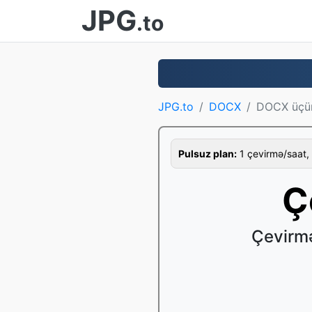
JPG
.to
JPG.to
DOCX
DOCX üçü
Pulsuz plan:
1 çevirmə/saat, 
Ç
Çevirm