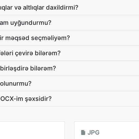
ıqlar və altlıqlar daxildirmi?
a tam uyğundurmu?
 bir məqsəd seçməliyəm?
ələri çevirə bilərəm?
 birləşdirə bilərəm?
q olunurmu?
OCX-im şəxsidir?
JPG