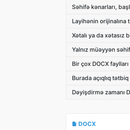
Səhifə kənarları, başl
Layihənin orijinalın
Xətalı ya da xətasız
Yalnız müəyyən səhif
Bir çox DOCX faylları
Burada açıqlıq tətbi
Dəyişdirmə zamanı D
DOCX