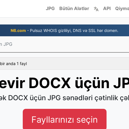
JPG
Bütün Alətlər
API
Qiymə
N6.com
- Pulsuz WHOIS gizliliyi, DNS və SSL hər domen.
n JPG
bir anda 1 fayl
evir DOCX üçün J
ək DOCX üçün JPG sənədləri çətinlik ç
Fayllarınızı seçin