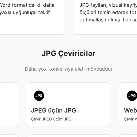
ord formatıdır ki, daha
JPG faylları, vizual keyfi
 yaxşı uyğunluğu təklif
ölçüləri təmin edərək fot
optimallaşdırılmış itkili s
JPG Çeviricilər
Daha çox konversiya aləti mövcuddur
JPG
JPG
JPEG üçün JPG
Web
Çevir JPEG üçün JPG
Çevir 