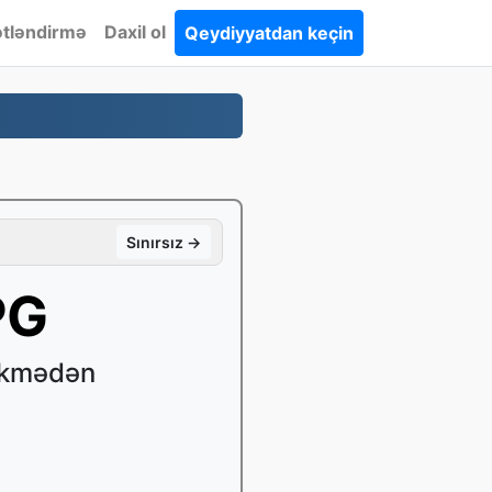
tləndirmə
Daxil ol
Qeydiyyatdan keçin
Sınırsız →
PG
əkmədən