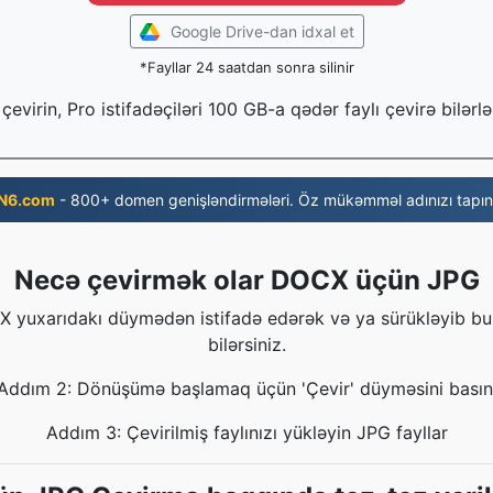
Google Drive-dan idxal et
*Fayllar 24 saatdan sonra silinir
çevirin, Pro istifadəçiləri 100 GB-a qədər faylı çevirə bilərlə
N6.com
- 800+ domen genişləndirmələri. Öz mükəmməl adınızı tapın
Necə çevirmək olar DOCX üçün JPG
 yuxarıdakı düymədən istifadə edərək və ya sürükləyib bu
bilərsiniz.
Addım 2: Dönüşümə başlamaq üçün 'Çevir' düyməsini basın
Addım 3: Çevirilmiş faylınızı yükləyin JPG fayllar