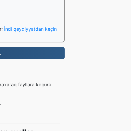
r;
İndi qeydiyyatdan keçin
.
raxaraq fayllara köçürə
.