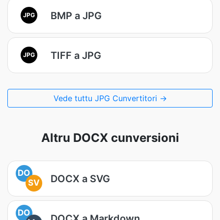
BMP a JPG
JPG
TIFF a JPG
JPG
Vede tuttu JPG Cunvertitori →
Altru DOCX cunversioni
DO
DOCX a SVG
SV
DO
DOCX a Markdown