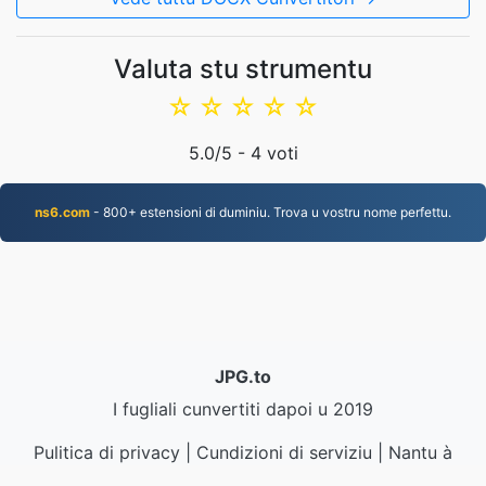
Valuta stu strumentu
☆
☆
☆
☆
☆
5.0
/5 -
4
voti
ns6.com
- 800+ estensioni di duminiu. Trova u vostru nome perfettu.
JPG.to
I fugliali cunvertiti dapoi u 2019
Pulitica di privacy
|
Cundizioni di serviziu
|
Nantu à
noi
|
Cuntatta ci
|
API
|
Campioni
|
Installa l'app