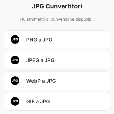
JPG Cunvertitori
Più strumenti di cunversione dispunibili
PNG a JPG
JPG
JPEG a JPG
JPG
WebP a JPG
JPG
GIF a JPG
JPG