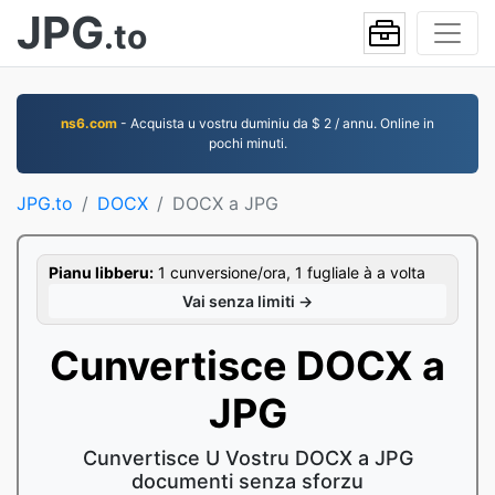
JPG
.to
ns6.com
- Acquista u vostru duminiu da $ 2 / annu. Online in
pochi minuti.
JPG.to
DOCX
DOCX a JPG
Pianu libberu:
1 cunversione/ora, 1 fugliale à a volta
Vai senza limiti →
Cunvertisce DOCX a
JPG
Cunvertisce U Vostru DOCX a JPG
documenti senza sforzu