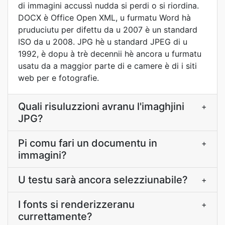
di immagini accussì nudda si perdi o si riordina.
DOCX è Office Open XML, u furmatu Word hà
pruduciutu per difettu da u 2007 è un standard
ISO da u 2008. JPG hè u standard JPEG di u
1992, è dopu à trè decennii hè ancora u furmatu
usatu da a maggior parte di e camere è di i siti
web per e fotografie.
Quali risuluzzioni avranu l'imaghjini
+
JPG?
Pi comu fari un documentu in
+
immagini?
U testu sarà ancora selezziunabile?
+
I fonts si renderizzeranu
+
currettamente?