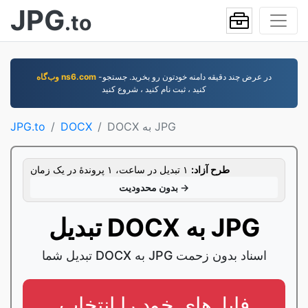
JPG
.to
-در عرض چند دقيقه دامنه خودتون رو بخريد. جستجو
وب‌گاه ns6.com
کنيد ، ثبت نام کنيد ، شروع کنيد
DOCX به JPG
DOCX
JPG.to
طرح آزاد:
۱ تبدیل در ساعت، ۱ پروندۀ در یک زمان
بدون محدودیت →
تبدیل DOCX به JPG
تبدیل شما DOCX به JPG اسناد بدون زحمت
فایل‌های خود را انتخاب