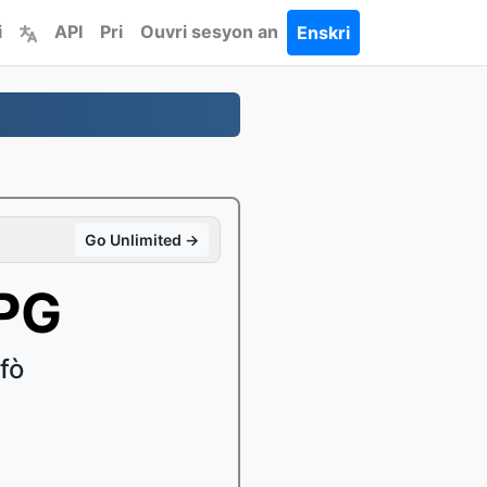
i
API
Pri
Ouvri sesyon an
Enskri
Go Unlimited →
JPG
fò