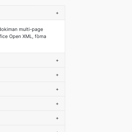
+
 dokiman multi-page
ffice Open XML, fòma
+
+
+
+
+