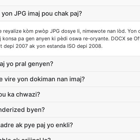
yon JPG imaj pou chak paj?
e reyalize kòm pwòp JPG dosye li, nimewote nan lòd. Yon
aj konsa pa gen anyen ki pèdi oswa re-oryante. DOCX se O
t depi 2007 ak yon estanda ISO depi 2008.
aj yo pral genyen?
 vire yon dokiman nan imaj?
jou ka chwazi?
enderized byen?
adre ak pye paj yo enkli?