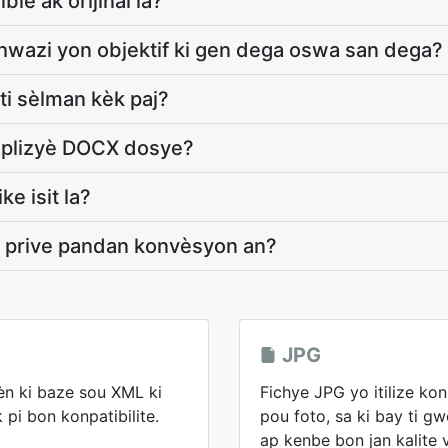
le ak orijinal la?
wazi yon objektif ki gen dega oswa san dega?
i sèlman kèk paj?
 plizyè DOCX dosye?
ke isit la?
prive pandan konvèsyon an?
JPG
 ki baze sou XML ki
Fichye JPG yo itilize ko
k pi bon konpatibilite.
pou foto, sa ki bay ti g
ap kenbe bon jan kalite v