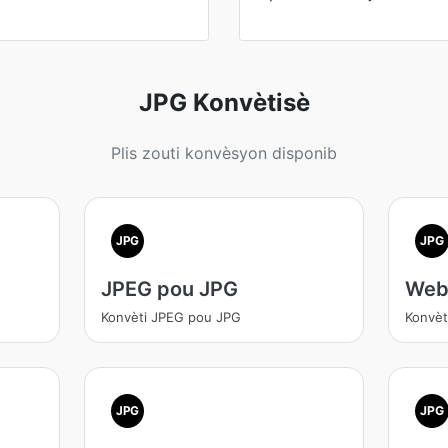
JPG Konvètisè
Plis zouti konvèsyon disponib
JPG
JPG
JPEG pou JPG
Web
Konvèti JPEG pou JPG
Konvèt
JPG
JPG