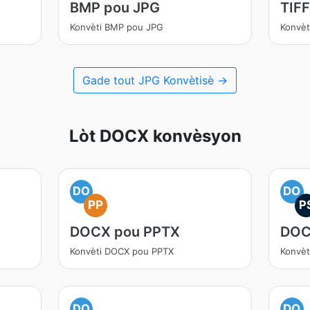
BMP pou JPG
TIF
Konvèti BMP pou JPG
Konvèt
Gade tout JPG Konvètisè →
Lòt DOCX konvèsyon
DO
DO
PP
P
DOCX pou PPTX
DOC
Konvèti DOCX pou PPTX
Konvè
DO
DO