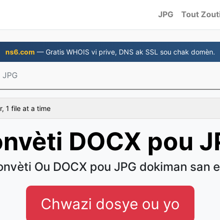
JPG
Tout Zout
ns6.com
— Gratis WHOIS vi prive, DNS ak SSL sou chak domèn.
 JPG
 1 file at a time
nvèti DOCX pou 
onvèti Ou DOCX pou JPG dokiman san e
Chwazi dosye ou yo