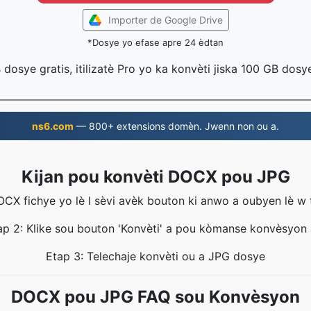
Importer de Google Drive
*Dosye yo efase apre 24 èdtan
B dosye gratis, itilizatè Pro yo ka konvèti jiska 100 GB dosy
ns6.com
— 800+ extensions domèn. Jwenn non ou a.
Kijan pou konvèti DOCX pou JPG
OCX fichye yo lè l sèvi avèk bouton ki anwo a oubyen lè w
ap 2: Klike sou bouton 'Konvèti' a pou kòmanse konvèsyon 
Etap 3: Telechaje konvèti ou a JPG dosye
DOCX pou JPG FAQ sou Konvèsyon