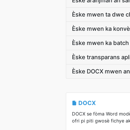
Èske aranjman an sanb
Èske mwen ta dwe ch
Èske mwen ka konvèt
Èske mwen ka batch
Èske transparans apli
Èske DOCX mwen an 
DOCX
DOCX se fòma Word modèn
ofri pi piti gwosè fichye a