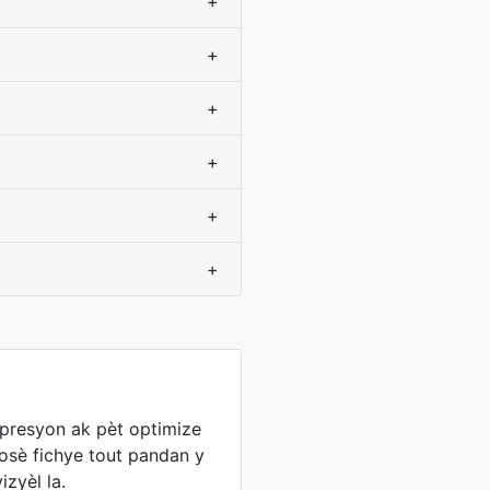
+
+
+
+
+
+
npresyon ak pèt optimize
wosè fichye tout pandan y
izyèl la.