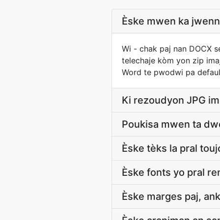
Èske mwen ka jwenn 
Wi - chak paj nan DOCX s
telechaje kòm yon zip im
Word te pwodwi pa defaul
Ki rezoudyon JPG im
Poukisa mwen ta dwe
Èske tèks la pral tou
Èske fonts yo pral r
Èske marges paj, ank