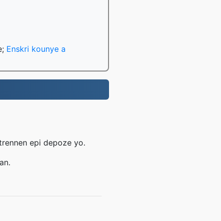
e;
Enskri kounye a
 trennen epi depoze yo.
an.