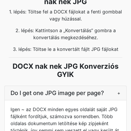
nak nek JPG
1. lépés: Töltse fel a DOCX fájlokat a fenti gombbal
vagy húzással.
2. lépés: Kattintson a „Konvertálás” gombra a
konvertálás megkezdéséhez.
3. lépés: Töltse le a konvertált fájlt JPG fájlokat
DOCX nak nek JPG Konverziós
GYIK
Do I get one JPG image per page?
+
Igen ~ az DOCX minden egyes oldalát saját JPG
fájlként fordítjuk, számozva sorrendben. Több
oldalas dokumentum letöltése kép zipjeként
történik, így semmi sem veszett el vagy került át.