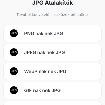
JPG Átalakítók
További konverziós eszközök érhetők el
PNG nak nek JPG
JPG
JPEG nak nek JPG
JPG
WebP nak nek JPG
JPG
GIF nak nek JPG
JPG