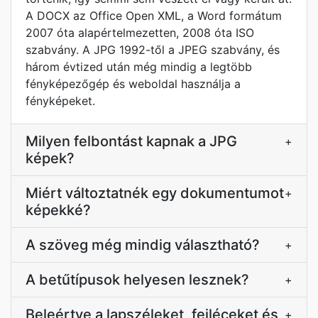
A DOCX az Office Open XML, a Word formátum
2007 óta alapértelmezetten, 2008 óta ISO
szabvány. A JPG 1992-től a JPEG szabvány, és
három évtized után még mindig a legtöbb
fényképezőgép és weboldal használja a
fényképeket.
Milyen felbontást kapnak a JPG
+
képek?
Miért változtatnék egy dokumentumot
+
képekké?
A szöveg még mindig választható?
+
A betűtípusok helyesen lesznek?
+
Beleértve a lapszéleket, fejléceket és
+