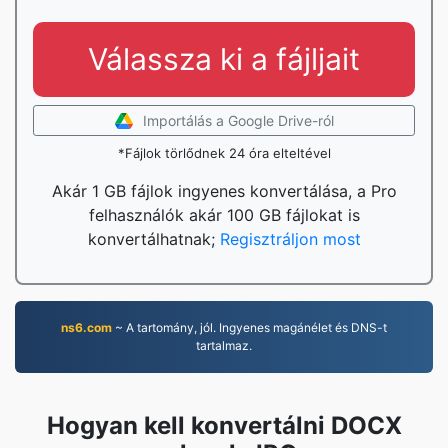
Válassza ki a fájljait
Importálás a Google Drive-ról
*Fájlok törlődnek 24 óra elteltével
Akár 1 GB fájlok ingyenes konvertálása, a Pro
felhasználók akár 100 GB fájlokat is
konvertálhatnak;
Regisztráljon most
ns6.com
~ A tartomány, jól. Ingyenes magánélet és DNS-t
tartalmaz.
Hogyan kell konvertálni DOCX