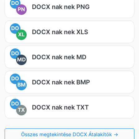
DO
DOCX nak nek PNG
PN
DO
DOCX nak nek XLS
XL
DO
DOCX nak nek MD
MD
DO
DOCX nak nek BMP
BM
DO
DOCX nak nek TXT
TX
Összes megtekintése DOCX Átalakítók →