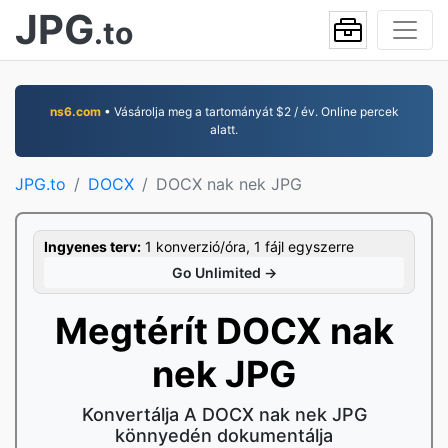
JPG
.to
ns6.com
• Vásárolja meg a tartományát $2 / év. Online percek
alatt.
JPG.to
DOCX
DOCX nak nek JPG
Ingyenes terv:
1 konverzió/óra, 1 fájl egyszerre
Go Unlimited →
Megtérít DOCX nak
nek JPG
Konvertálja A DOCX nak nek JPG
könnyedén dokumentálja