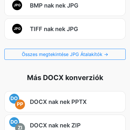
BMP nak nek JPG
JPG
TIFF nak nek JPG
JPG
Összes megtekintése JPG Átalakítók →
Más DOCX konverziók
DO
DOCX nak nek PPTX
PP
DO
DOCX nak nek ZIP
ZI