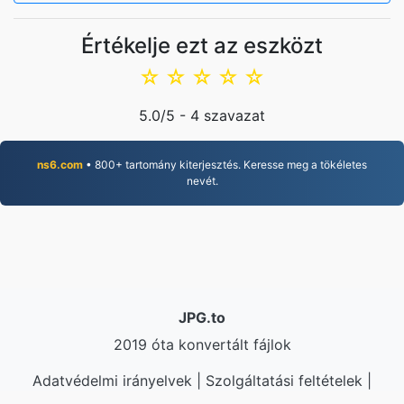
Értékelje ezt az eszközt
☆
☆
☆
☆
☆
5.0
/5 -
4
szavazat
ns6.com
• 800+ tartomány kiterjesztés. Keresse meg a tökéletes
nevét.
JPG.to
2019 óta konvertált fájlok
Adatvédelmi irányelvek
|
Szolgáltatási feltételek
|
Rólunk
|
Kapcsolat
|
API
|
Minta
|
App telepítése