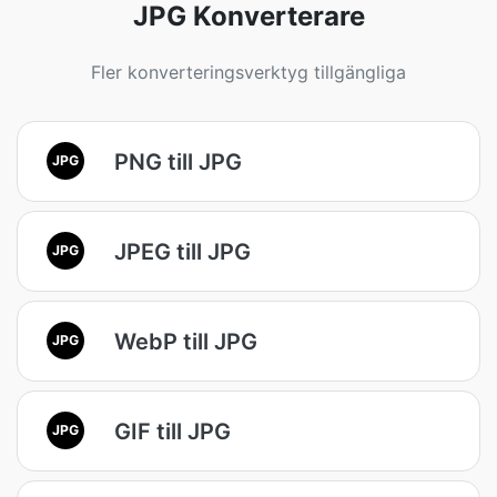
JPG Konverterare
Fler konverteringsverktyg tillgängliga
PNG till JPG
JPG
JPEG till JPG
JPG
WebP till JPG
JPG
GIF till JPG
JPG