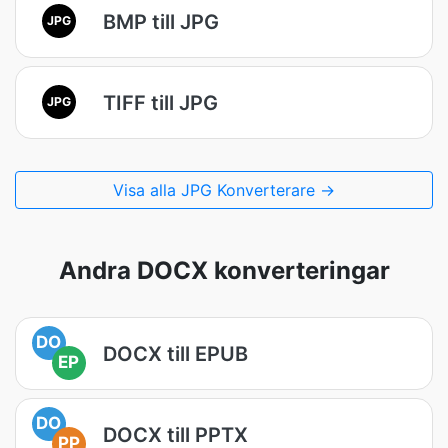
BMP till JPG
JPG
TIFF till JPG
JPG
Visa alla JPG Konverterare →
Andra DOCX konverteringar
DO
DOCX till EPUB
EP
DO
DOCX till PPTX
PP