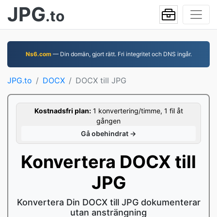
JPG
.to
Ns6.com
— Din domän, gjort rätt. Fri integritet och DNS ingår.
JPG.to
DOCX
DOCX till JPG
Kostnadsfri plan:
1 konvertering/timme, 1 fil åt
gången
Gå obehindrat →
Konvertera DOCX till
JPG
Konvertera Din DOCX till JPG dokumenterar
utan ansträngning