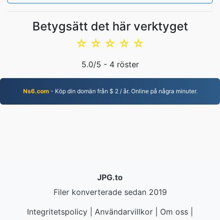
Betygsätt det här verktyget
☆
☆
☆
☆
☆
5.0
/5 -
4
röster
Ns6.com
- Köp din domän från $ 2 / år. Online på några minuter.
JPG.to
Filer konverterade sedan 2019
Integritetspolicy
|
Användarvillkor
|
Om oss
|