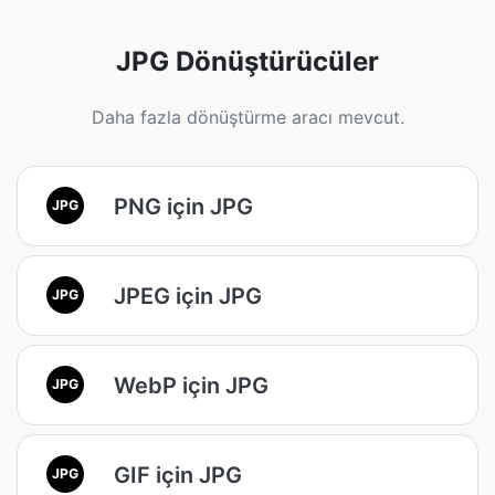
JPG Dönüştürücüler
Daha fazla dönüştürme aracı mevcut.
PNG için JPG
JPG
JPEG için JPG
JPG
WebP için JPG
JPG
GIF için JPG
JPG