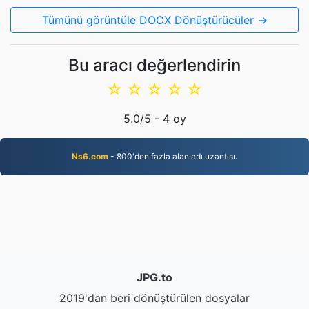
Tümünü görüntüle DOCX Dönüştürücüler →
Bu aracı değerlendirin
☆
☆
☆
☆
☆
5.0
/5 -
4
oy
Ns6.com
- 800'den fazla alan adı uzantısı.
JPG.to
2019'dan beri dönüştürülen dosyalar