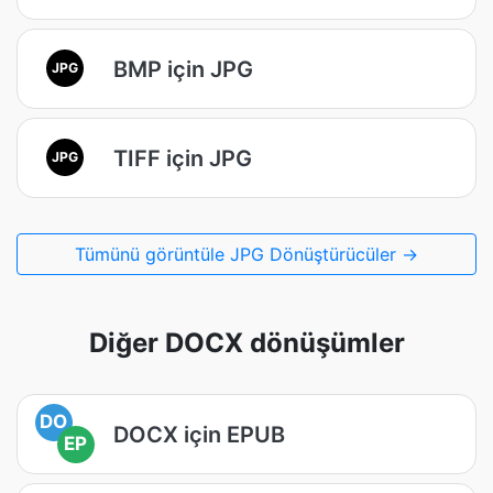
BMP için JPG
JPG
TIFF için JPG
JPG
Tümünü görüntüle JPG Dönüştürücüler →
Diğer DOCX dönüşümler
DO
DOCX için EPUB
EP