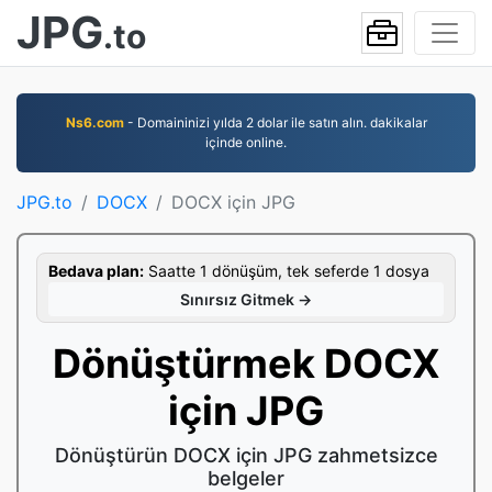
JPG
.to
Ns6.com
- Domaininizi yılda 2 dolar ile satın alın. dakikalar
içinde online.
JPG.to
DOCX
DOCX için JPG
Bedava plan:
Saatte 1 dönüşüm, tek seferde 1 dosya
Sınırsız Gitmek →
Dönüştürmek DOCX
için JPG
Dönüştürün DOCX için JPG zahmetsizce
belgeler