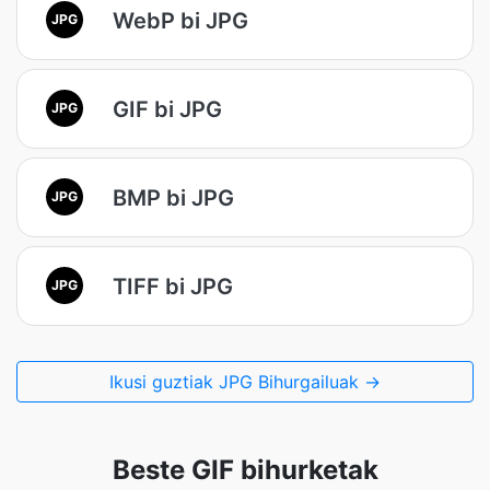
WebP bi JPG
JPG
GIF bi JPG
JPG
BMP bi JPG
JPG
TIFF bi JPG
JPG
Ikusi guztiak JPG Bihurgailuak →
Beste GIF bihurketak