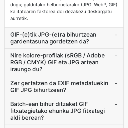
dugu; galdutako helburuetarako (JPG, WebP, GIF)
kalitatearen faktorea doi dezakezu deskargatu
aurretik.
GIF-(e)tik JPG-(e)ra bihurtzean
+
gardentasuna gordetzen da?
Nire kolore-profilak (sRGB / Adobe
+
RGB / CMYK) GIF eta JPG artean
iraungo du?
Zer gertatzen da EXIF metadatuekin
+
GIF JPG bihurtzean?
Batch-ean bihur ditzaket GIF
+
fitxategietako ehunka JPG fitxategi
aldi berean?