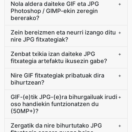
Nola aldera daiteke GIF eta JPG
+
Photoshop / GIMP-ekin zeregin
bererako?
Zein bereizmen eta neurri izango ditu
+
nire JPG fitxategiak?
Zenbat txikia izan daiteke JPG
+
fitxategia artefaktu ikusezin gabe?
Nire GIF fitxategiak pribatuak dira
+
bihurtzean?
GIF-(e)tik JPG-(e)ra bihurgailuak irudi
+
oso handiekin funtzionatzen du
(50MP+)?
Zergatik da nire bihurtutako JPG
+