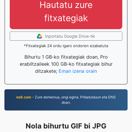
Hautatu zure
fitxategiak
Inportatu Google Drive-tik
*Fitxategiak 24 ordu igaro ondoren ezabatuta
Bihurtu 1 GB-ko fitxategiak doan, Pro
erabiltzaileek 100 GB-ko fitxategiak bihur
ditzakete;
Eman izena orain
ns6.com
- Zure domeinua, ongi egina. Pribatutasun eta DNS
doan.
Nola bihurtu GIF bi JPG