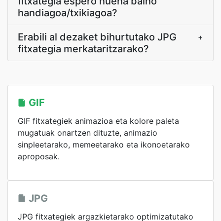
fitxategia espero nuena baino
handiagoa/txikiagoa?
Erabili al dezaket bihurtutako JPG
+
fitxategia merkataritzarako?
GIF
GIF fitxategiek animazioa eta kolore paleta
mugatuak onartzen dituzte, animazio
sinpleetarako, memeetarako eta ikonoetarako
aproposak.
JPG
JPG fitxategiek argazkietarako optimizatutako