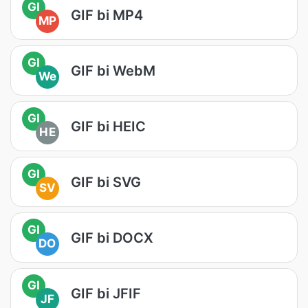
GI
GIF bi MP4
MP
GI
GIF bi WebM
We
GI
GIF bi HEIC
HE
GI
GIF bi SVG
SV
GI
GIF bi DOCX
DO
GI
GIF bi JFIF
JF