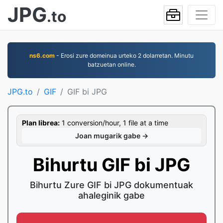
JPG
.to
ns6.com
- Erosi zure domeinua urteko 2 dolarretan. Minutu
batzuetan online.
JPG.to
GIF
GIF bi JPG
Plan librea:
1 conversion/hour, 1 file at a time
Joan mugarik gabe →
Bihurtu GIF bi JPG
Bihurtu Zure GIF bi JPG dokumentuak
ahaleginik gabe