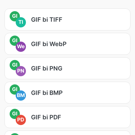
GI
GIF bi TIFF
TI
GI
GIF bi WebP
We
GI
GIF bi PNG
PN
GI
GIF bi BMP
BM
GI
GIF bi PDF
PD