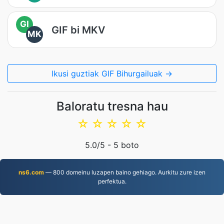
GI
GIF bi MKV
MK
Ikusi guztiak GIF Bihurgailuak →
Baloratu tresna hau
☆
☆
☆
☆
☆
5.0
/5 -
5
boto
ns6.com
— 800 domeinu luzapen baino gehiago. Aurkitu zure izen
perfektua.