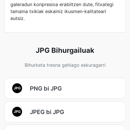
galeradun konpresioa erabiltzen dute, fitxategi
tamaina txikiak eskainiz ikusmen-kalitateari
eutsiz.
JPG Bihurgailuak
Bihurketa tresna gehiago eskuragarri
PNG bi JPG
JPG
JPEG bi JPG
JPG