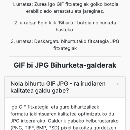
1. urratsa: Zurea igo GIF fitxategiak goiko botoia
erabiliz edo arrastatu eta jareginez.
2. urratsa: Egin klik 'Bihurtu' botoian bihurketa
hasteko.
3. urratsa: Deskargatu bihurtutako fitxategia JPG
fitxategiak
GIF bi JPG Bihurketa-galderak
Nola bihurtu GIF JPG - ra irudiaren
+
kalitatea galdu gabe?
Igo GIF fitxategia, eta gure bihurtzaileak
formatu-jakintsuaren kalitatea optimizatuko du
JPG irteerarako. Galdurik gabeko helburuetarako
(PNG, TIFF, BMP, PSD) pixel bakoitza gordetzen