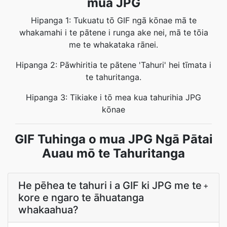
mua JPG
Hipanga 1: Tukuatu tō GIF ngā kōnae mā te
whakamahi i te pātene i runga ake nei, mā te tōia
me te whakataka rānei.
Hipanga 2: Pāwhiritia te pātene 'Tahuri' hei tīmata i
te tahuritanga.
Hipanga 3: Tikiake i tō mea kua tahurihia JPG
kōnae
GIF Tuhinga o mua JPG Ngā Pātai
Auau mō te Tahuritanga
He pēhea te tahuri i a GIF ki JPG me te
+
kore e ngaro te āhuatanga
whakaahua?