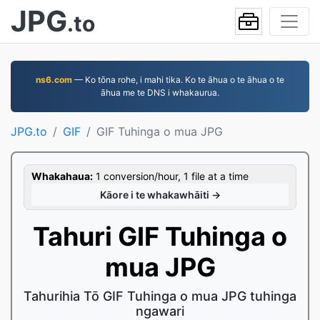
JPG
.to
ns6.com
— Ko tōna rohe, i mahi tika. Ko te āhua o te āhua o te
āhua me te DNS i whakaurua.
JPG.to
GIF
GIF Tuhinga o mua JPG
Whakahaua:
1 conversion/hour, 1 file at a time
Kāore i te whakawhāiti →
Tahuri GIF Tuhinga o
mua JPG
Tahurihia Tō GIF Tuhinga o mua JPG tuhinga
ngawari