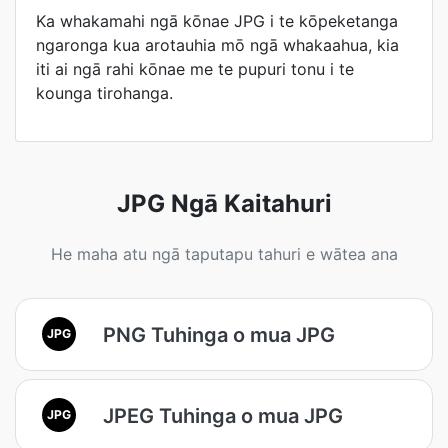
Ka whakamahi ngā kōnae JPG i te kōpeketanga
ngaronga kua arotauhia mō ngā whakaahua, kia
iti ai ngā rahi kōnae me te pupuri tonu i te
kounga tirohanga.
JPG Ngā Kaitahuri
He maha atu ngā taputapu tahuri e wātea ana
PNG Tuhinga o mua JPG
JPG
JPEG Tuhinga o mua JPG
JPG