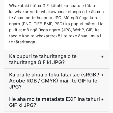
Whakataki i tōna GIF, kātahi ka hoatu e tātau
kaiwhakarere te whakawhanaketanga o te āhua o
te āhua mo te huaputa JPG. Mō ngā ūnga kore
ngaro (PNG, TIFF, BMP, PSD) ka pupuri mātou i ia
pikitia; mō ngā ūnga ngaro (JPG, WebP, GIF) ka
taea e koe te whakarerekē i te take āhua i mua i
te tātaritanga.
Ka pupuri te tahuritanga o te
+
tahuritanga GIF ki JPG?
Ka ora te āhua o tōku tātai tae (sRGB /
+
Adobe RGB / CMYK) mai i te GIF ki te
JPG?
He aha mo te metadata EXIF ina tahuri
+
GIF ki JPG?