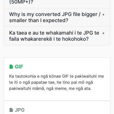
(50MP+)?
Why is my converted JPG file bigger /
+
smaller than I expected?
Ka taea e au te whakamahi i te JPG te
+
faila whakarerekē i te hokohoko?
GIF
Ka tautokohia e ngā kōnae GIF te pakiwaituhi me
te iti o ngā papatae tae, he tino pai mō ngā
pakiwaituhi māmā, ngā meme, me ngā ata.
JPG