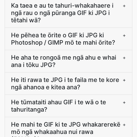
Ka taea e au te tahuri-whakahaere i
+
ngā rau o ngā pūranga GIF ki JPG i
tētahi wā?
He pēhea te ōrite o GIF ki JPG ki
+
Photoshop / GIMP mō te mahi ōrite?
He aha te rongoā me ngā ahu e whai
+
ana i tōku JPG?
He iti rawa te JPG i te faila me te kore
+
ngā ahanoa e kitea ana?
He tūmataiti ahau GIF i te wā o te
+
tahuritanga?
He mahi te GIF ki te JPG whakarerekē
+
mō ngā whakaahua nui rawa