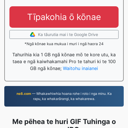
Tīpakohia ō kōnae
Ka tāurutia mai i te Google Drive
*Ngā kōnae kua mukua i muri i ngā haora 24
Tahurihia kia 1 GB ngā kōnae mō te kore utu, ka
taea e ngā kaiwhakamahi Pro te tahuri ki te 100
GB ngā kōnae;
Waitohu inaianei
ns6.com
— Whakawhiwhia hoana rohe i roto i nga minu. Ka
rapu, ka whakarārangi, ka whakarewa.
Me pēhea te huri GIF Tuhinga o