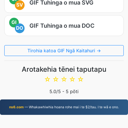
GIF Tuhinga o mua SVG
SV
GI
GIF Tuhinga o mua DOC
DO
Tirohia katoa GIF Ngā Kaitahuri →
Arotakehia tēnei taputapu
☆
☆
☆
☆
☆
5.0
/5 -
5
pōti
ns6.com
— Whakawhiwhia hoana rohe mai i te $2/tau. I te wā e ono.