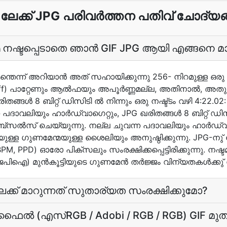
 ലേക്ക് JPG പരിവർത്തന പതിവ് ചോദ്യ
 നഷ്ടപ്പെടാതെ ഞാന്‍ GIF JPG ആയി എങ്ങനെ മാറ
െന്ന് അറിയാന്‍ അത് സഹായിക്കുന്നു 256- നിറമുള്ള ഒരു 
റ (//Off) പാറ്റേണും ആല്‍ഫയും അപൂര്‍ണ്ണമല്ല, അതിനാല്‍, 
രിതങ്ങള്‍ 8 ബിറ്റ് ഡിസിടി ല്‍ നിന്നും ഒരു നഷ്ട്ടം വഴി 4:22
ദാവലിയും ഹാര്‍ഡ്‌വാഗെറ്റും, JPG ഖരിതങ്ങള്‍ 8 ബിറ്റ് ഡിസിട
്സല്‍സ്‌ ചെയ്യുന്നു. നല്ല ചുവന്ന പദാവലിയും ഹാര്‍ഡ്‌വാ
യുള്ള ഗുണമേന്മയുള്ള ശൈലിയും അനുഷ്ഠിക്കുന്നു. JPG-നു് വേണ
G, BPM, PPD) ഓരോ പിക്സലും സംരക്ഷിക്കപ്പെട്ടിരിക്കുന്നു. നഷ്ട
ിഐ) മുന്‍കൂട്ടിയുടെ ഗുണമേന്‍ തര്‍ജ്ജം വിന്യതകള്‍ക്കു് നി
-ലേക്ക് മാറുന്നത് സുതാര്യത സംരക്ഷിക്കുമോ?
ൊഫൈല്‍ (എസ്RGB / Adobi / RGB / RGB) GIF മു