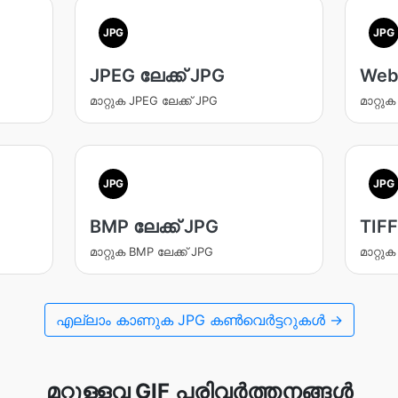
JPG
JPG
JPEG ലേക്ക് JPG
WebP
മാറ്റുക JPEG ലേക്ക് JPG
മാറ്റു
JPG
JPG
BMP ലേക്ക് JPG
TIFF
മാറ്റുക BMP ലേക്ക് JPG
മാറ്റുക
എല്ലാം കാണുക JPG കൺവെർട്ടറുകൾ →
മറ്റുള്ളവ GIF പരിവർത്തനങ്ങൾ