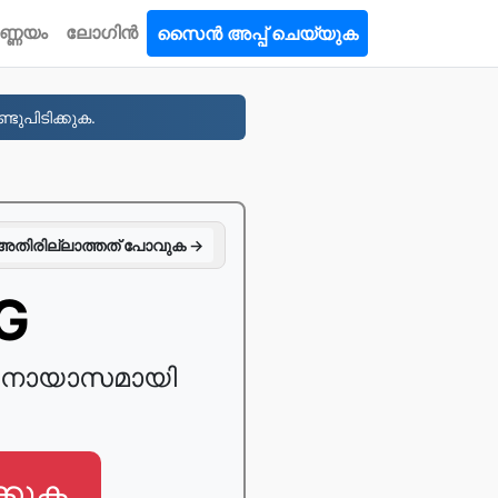
ണ്ണയം
ലോഗിൻ
സൈൻ അപ്പ് ചെയ്യുക
ടുപിടിക്കുക.
അതിരില്ലാത്തത് പോവുക →
PG
G അനായാസമായി
്കുക