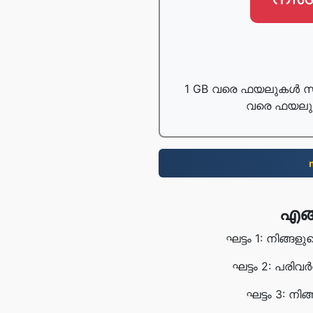
1 GB വരെ ഫയലുകൾ സ
വരെ ഫയലുക
എങ്
ഘട്ടം 1: നിങ്ങ
ഘട്ടം 2: പരിവ
ഘട്ടം 3: 