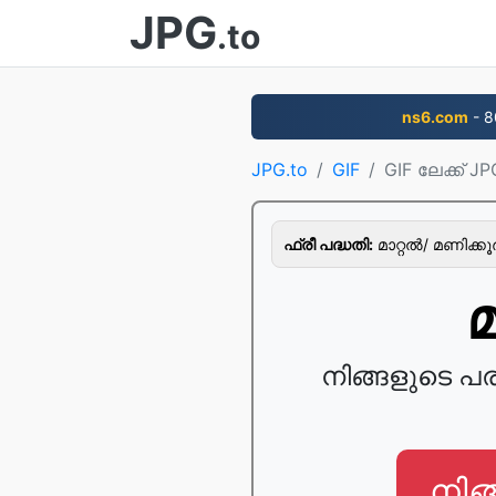
JPG
.to
ns6.com
- 8
JPG.to
GIF
GIF ലേക്ക് JP
ഫ്രീ പദ്ധതി:
മാറ്റല്‍/ മണിക്ക
മ
നിങ്ങളുടെ പ
നിങ