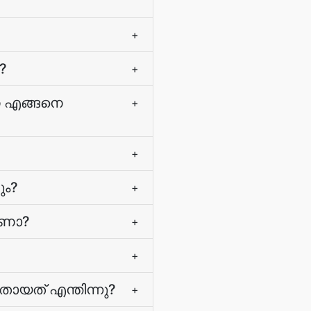
+
?
+
നെ എങ്ങനെ
+
+
ും?
+
ാണോ?
+
+
ുതായത് എന്തിന്നു?
+