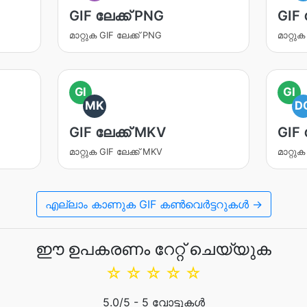
GIF ലേക്ക് PNG
GIF 
മാറ്റുക GIF ലേക്ക് PNG
മാറ്റു
GI
GI
MK
D
GIF ലേക്ക് MKV
GIF 
മാറ്റുക GIF ലേക്ക് MKV
മാറ്റു
എല്ലാം കാണുക GIF കൺവെർട്ടറുകൾ →
ഈ ഉപകരണം റേറ്റ് ചെയ്യുക
☆
☆
☆
☆
☆
5.0
/5 -
5
വോട്ടുകൾ