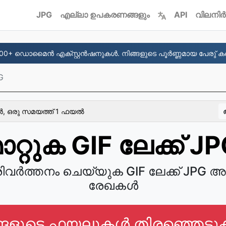
JPG
എല്ലാ ഉപകരണങ്ങളും
API
വിലനിർ
00+ ഡൊമൈന്‍ എക്സ്റ്റന്‍ഷനുകള്‍. നിങ്ങളുടെ പൂര്‍ണ്ണമായ പേരു് കണ്
G
ൂര്‍, ഒരു സമയത്ത് 1 ഫയല്‍
ാറ്റുക GIF ലേക്ക് J
രിവർത്തനം ചെയ്യുക GIF ലേക്ക് JP
രേഖകൾ
്ങളുടെ ഫയലുകൾ തിരഞ്ഞെടുക