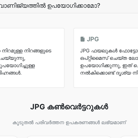
 വാണിജ്യത്തില്‍ ഉപയോഗിക്കാമോ?
JPG
 നിറമുള്ള നിറങ്ങളുടെ
JPG ഫയലുകൾ ഫോട്ടോഗ
യ്യുന്നു,
ഒപ്റ്റിമൈസ് ചെയ്ത 
ുപയോഗിച്ചുള്ള
ഉപയോഗിക്കുന്നു, ഇത് 
ഹ്നങ്ങള്‍.
നൽകിക്കൊണ്ട് ദൃശ്യ നി
JPG കൺവെർട്ടറുകൾ
കൂടുതൽ പരിവർത്തന ഉപകരണങ്ങൾ ലഭ്യമാണ്