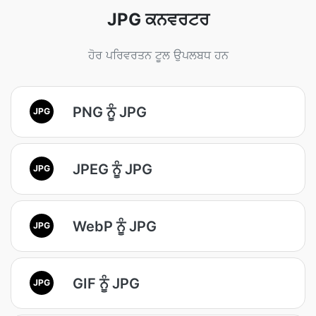
JPG ਕਨਵਰਟਰ
ਹੋਰ ਪਰਿਵਰਤਨ ਟੂਲ ਉਪਲਬਧ ਹਨ
PNG ਨੂੰ JPG
JPG
JPEG ਨੂੰ JPG
JPG
WebP ਨੂੰ JPG
JPG
GIF ਨੂੰ JPG
JPG