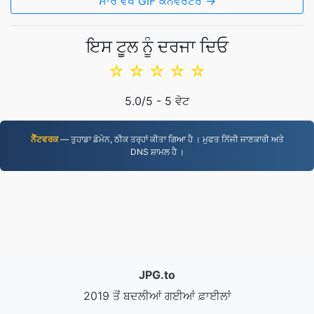
ਸਾਰੇ ਵੇਖੋ GIF ਕਨਵਰਟਰ →
ਇਸ ਟੂਲ ਨੂੰ ਦਰਜਾ ਦਿਓ
☆
☆
☆
☆
☆
5.0
/5 -
5
ਵੋਟ
ਨੈੱਟਵਰਕ
— ਤੁਹਾਡਾ ਡੋਮੇਨ, ਠੀਕ ਤਰ੍ਹਾਂ ਕੀਤਾ ਗਿਆ ਹੈ । ਮੁਫਤ ਨਿੱਜੀ ਜਾਣਕਾਰੀ ਅਤੇ
DNS ਸ਼ਾਮਲ ਹੈ ।
JPG.to
2019 ਤੋਂ ਬਦਲੀਆਂ ਗਈਆਂ ਫ਼ਾਈਲਾਂ