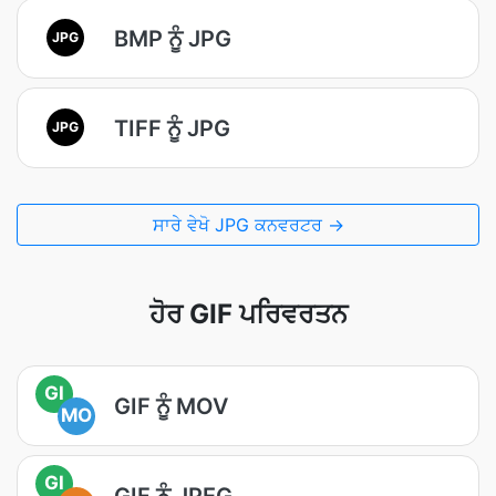
BMP ਨੂੰ JPG
JPG
TIFF ਨੂੰ JPG
JPG
ਸਾਰੇ ਵੇਖੋ JPG ਕਨਵਰਟਰ →
ਹੋਰ GIF ਪਰਿਵਰਤਨ
GI
GIF ਨੂੰ MOV
MO
GI
GIF ਨੂੰ JPEG