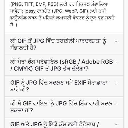
(PNG, TIFF, BMP, PSD) ਲਈ ਹਰ ਪਿਕਸਲ ਸੰਭਾਲਿਆ
ਜਾਵੇਗਾ; lossy ਟਾਰਗੇਟ (JPG, WebP, GIF) ਲਈ ਤੁਸੀਂ
ਡਾਊਨਲੋਡ ਕਰਨ ਤੋਂ ਪਹਿਲਾਂ ਕੁਆਲਟੀ ਫੈਕਟਰ ਨੂੰ ਟੂਲ ਕਰ ਸਕਦੇ
ਹੋ ।
ਕੀ GIF ਤੋਂ JPG ਵਿੱਚ ਤਬਦੀਲੀ ਪਾਰਦਰਸ਼ਤਾ ਨੂੰ
+
ਸੰਭਾਲਦੀ ਹੈ?
ਕੀ ਮੇਰਾ ਰੰਗ ਪਰੋਫਾਇਲ (sRGB / Adobe RGB
+
/ CMYK) GIF ਤੋਂ JPG ਤੱਕ ਚੱਲੇਗਾ?
GIF ਨੂੰ JPG ਵਿੱਚ ਬਦਲਣ ਸਮੇਂ EXIF ਮੇਟਾਡਾਟਾ
+
ਬਾਰੇ ਕੀ?
ਕੀ ਮੈਂ GIF ਫਾਇਲਾਂ ਨੂੰ JPG ਵਿੱਚ ਇੱਕ ਵਾਰੀ ਬਦਲ
+
ਸਕਦਾ ਹਾਂ?
GIF ਅਤੇ JPG ਨੂੰ ਇੱਕੋ ਕੰਮ ਲਈ ਫੋਟੋਸ਼ਾਪ /
+