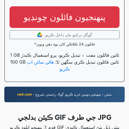
پنھنجيون فائلون چونڊيو
گوگل ڊرائيو مان داخل ڪريو
*فائلون 24 ڪلاڪن کان پوءِ ڊهي ويون
1 GB تائين فائلون مفت ۾ تبديل ڪريو، پرو استعمال ڪندڙ
100 GB تائين فائلون تبديل ڪري سگهن ٿا؛
هاڻي سائن اپ
ڪريو
- منٽن ۾ پنهنجي ڊومين خريد ڪريو. ڳولا، رجسٽر، شروع.
ns6.com
ڪيئن بدلجي GIF جي طرف JPG
قدم 1: پنهنجو اپلوڊ ڪريو GIF مٿي ڏنل بٽڻ استعمال ڪندي