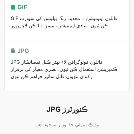
GIF
GIF فائلون اينيميشن ۽ محدود رنگ پيليٽس کي سپورٽ
ڪن ٿيون، سادي اينيميشن، ميمز ۽ آئڪن لاءِ ڀرپور.
JPG
JPG فائلون فوٽوگرافن لاءِ بهتر ڪيل نقصانڪار
ڪمپريشن استعمال ڪن ٿيون، بصري معيار کي برقرار
رکندي ننڍيون فائل سائيز فراهم ڪن ٿيون.
JPG ڪنورٽرز
وڌيڪ تبديلي جا اوزار موجود آهن