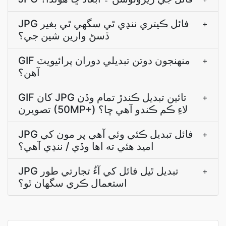
JPG فائل ڪيتري ننڍي ٿي سگهي ٿي بغير
+
ڏسڻ وارين شين جي؟
GIF منھنجون دوتن تبديلي دوران پرائيويٽ
+
آھن؟
GIF کان JPG تائين تبديل ڪندڙ تمام وڏن
+
تصويرن (50MP+) لاءِ ڪم ڪندو آھي ڇا؟
JPG فائل تبديل ڪئي وئي آهي پر مون کي
+
اميد هئي ته اها وڏي / ننڍي آهي؟
JPG تبديل ٿيل فائل کي آءٌ تجارتي طور
+
استعمال ڪري سگهان ٿو؟