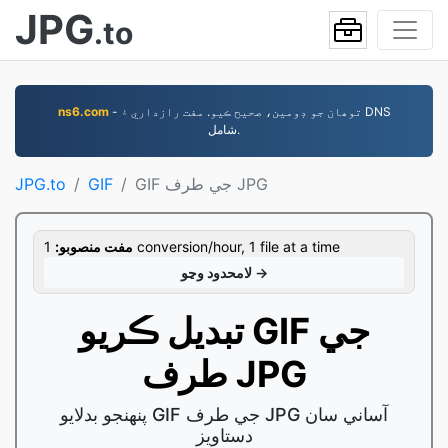
JPG
.to
- توھان جو ڊومين، صحيح ڪيو. مفت رازداري ۽ DNS
ns6.com
شامل.
GIF جي طرف JPG
GIF
JPG.to
1 conversion/hour, 1 file at a time
مفت منصوبو:
لامحدود وڃو →
تبديل ڪريو GIF جي
طرف JPG
پنهنجو بدلايو GIF جي طرف JPG آساني سان
دستاويز