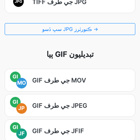
TIFF جي طرف JPG
JPG
سڀ ڏسو JPG ڪنورٽرز →
ٻيا GIF تبديليون
GI
GIF جي طرف MOV
MO
GI
GIF جي طرف JPEG
JP
GI
GIF جي طرف JFIF
JF