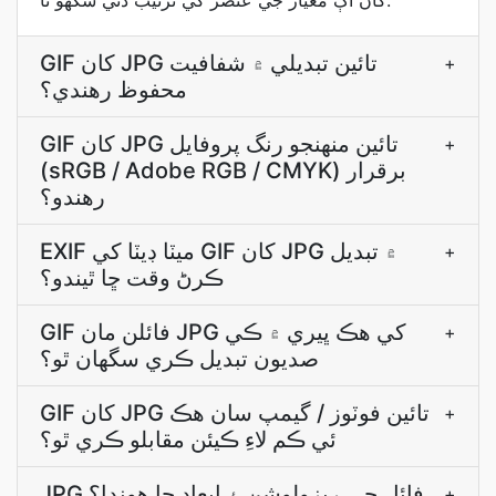
کان اڳ معيار جي عنصر کي ترتيب ڏئي سگهو ٿا.
GIF کان JPG تائين تبديلي ۾ شفافيت
+
محفوظ رهندي؟
GIF کان JPG تائين منھنجو رنگ پروفايل
+
(sRGB / Adobe RGB / CMYK) برقرار
رهندو؟
EXIF ميٽا ڊيٽا کي GIF کان JPG ۾ تبديل
+
ڪرڻ وقت ڇا ٿيندو؟
GIF فائلن مان JPG کي هڪ ڀيري ۾ ڪي
+
صديون تبديل ڪري سگهان ٿو؟
GIF کان JPG تائين فوٽوز / گيمپ سان هڪ
+
ئي ڪم لاءِ ڪيئن مقابلو ڪري ٿو؟
JPG فائل جي ريزولوشن ۽ ابعاد ڇا هوندا؟
+