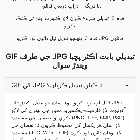
يا ڊريگ ۽ ڊراپ ذريعي فائلون.
قدم 2: تبديلي شروع ڪرڻ لاءِ 'ڪنورٽ' بٽڻ تي ڪلڪ
ڪريو.
قدم 3: پنهنجو تبديل ٿيل ڊائون لوڊ ڪريو JPG فائلون
GIF جي طرف JPG تبديلي بابت اڪثر پڇيا
ويندڙ سوال
GIF کي JPG ۾ ڪيئن تبديل ڪريان؟
+
GIF فائل اپ لوڊ ڪريو، پوءِ اسان جو تبديل ڪندڙ JPG
آءوٽپوٽ لاءِ فارميٽ-ايڪسپريڊ معيار جي بهتري کي لاڳو
ڪري ٿو. نقصان جي مقصدن (PNG, TIFF, BMP, PSD)
لاءِ اسان هر پکسل کي محفوظ ڪريون ٿا؛ نقصان جي
مقصدن (JPG, WebP, GIF) لاءِ توهان ڊائون لوڊ ڪرڻ